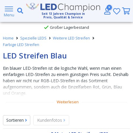
5 Jahre Garantie
Seit
13
Jahren Champion in
Menu
Preis, Qualität & Service
Großer Lagerbestand
Home
Spezielle LEDS
Weitere LED Streifen
Kostenloser Versand ab € 49,- (DHL)
Farbige LED Streifen
LED Streifen Blau
Heute bestellt, am
selben Tag verschickt
Ein blauer LED-Streifen ist die logische Wahl, wenn man einen
einfarbigen LED-Streifen zu einem günstigen Preis sucht. Deshalb
haben wir nicht nur RGB-LED-Streifen in das Sortiment
aufgenommen, sondern auch die Einzelfarben Rot, Grün, Blau
und Orange.
Weiterlesen
5-Meter-LED-Streifen
Atmosphärische blaue Beleuchtung
Sortieren
Kundenfotos
Wahlweise mit 2835 SMD- oder COB-LEDs