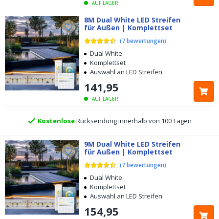
AUF LAGER
8M Dual White LED Streifen
für Außen | Komplettset
(
7
bewertungen
)
Kostenloser
Versand ab € 49,-
Dual White
Komplettset
Heute bestellt, am
selben Tag verschickt
Auswahl an LED Streifen
141
,
95
5 Jahre Garantie
AUF LAGER
Kostenlose
Rücksendung innerhalb von 100 Tagen
Kostenloser
Versand ab € 49,-
9M Dual White LED Streifen
für Außen | Komplettset
Heute bestellt, am
selben Tag verschickt
(
7
bewertungen
)
Dual White
Komplettset
Auswahl an LED Streifen
154
,
95