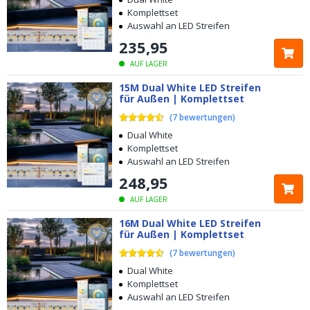
Komplettset
Auswahl an LED Streifen
235
,
95
AUF LAGER
15M Dual White LED Streifen
für Außen | Komplettset
(
7
bewertungen
)
Dual White
Komplettset
Auswahl an LED Streifen
248
,
95
AUF LAGER
16M Dual White LED Streifen
für Außen | Komplettset
(
7
bewertungen
)
Kostenloser
Versand ab € 49,-
Dual White
Komplettset
Heute bestellt, am
selben Tag verschickt
Auswahl an LED Streifen