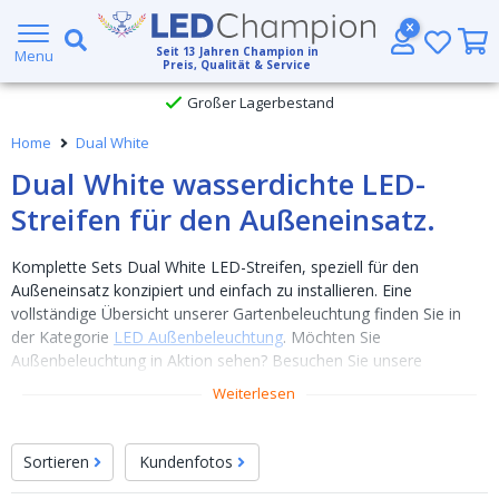
5 Jahre Garantie
Seit
13
Jahren Champion in
Menu
Preis, Qualität & Service
Großer Lagerbestand
Home
Dual White
Kostenloser Versand ab € 49,- (DHL)
Dual White wasserdichte LED-
Heute bestellt, am
selben Tag verschickt
Streifen für den Außeneinsatz.
Komplette Sets Dual White LED-Streifen, speziell für den
Außeneinsatz konzipiert und einfach zu installieren. Eine
vollständige Übersicht unserer Gartenbeleuchtung finden Sie in
der Kategorie
LED Außenbeleuchtung
. Möchten Sie
Außenbeleuchtung in Aktion sehen? Besuchen Sie unsere
Inspirationsseite
und sehen Sie die schönen Ergebnisse anderer
Weiterlesen
Kunden im
Garten
an.
Sortieren
Kundenfotos