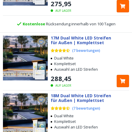
275
,
95
5 Jahre Garantie
AUF LAGER
Kostenlose
Rücksendung innerhalb von 100 Tagen
Kostenloser
Versand ab € 49,-
17M Dual White LED Streifen
für Außen | Komplettset
Heute bestellt, am
selben Tag verschickt
(
7
bewertungen
)
Dual White
Komplettset
Auswahl an LED Streifen
288
,
45
AUF LAGER
18M Dual White LED Streifen
für Außen | Komplettset
(
7
bewertungen
)
Dual White
Komplettset
Auswahl an LED Streifen