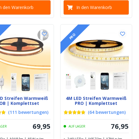
In den Warenkorb
In den Warenkorb
PRO
ED Streifen Warmweiß
4M LED Streifen Warmweiß
OB | Komplettset
PRO | Komplettset
(
111
bewertungen
)
(
64
bewertungen
)
69
,
95
76
,
95
AGER
AUF LAGER