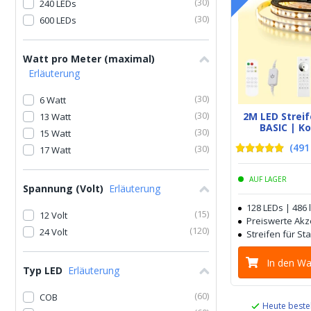
(
30
)
240 LEDs
(
30
)
600 LEDs
Watt pro Meter (maximal)
Erläuterung
(
30
)
6 Watt
(
30
)
2M LED Stre
13 Watt
BASIC | K
(
30
)
15 Watt
(
491
(
30
)
17 Watt
AUF LAGER
Spannung (Volt)
Erläuterung
128 LEDs | 486
(
15
)
12 Volt
Preiswerte Ak
(
120
)
24 Volt
Streifen für S
In den W
Typ LED
Erläuterung
(
60
)
COB
Heute beste