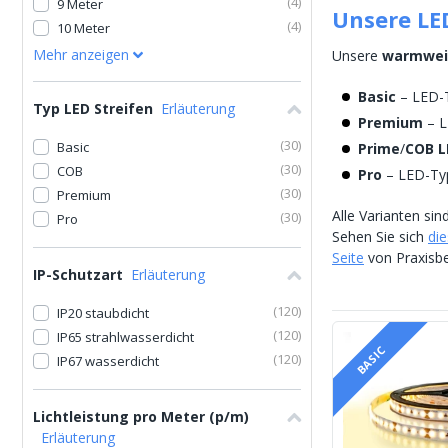
(
4
)
9 Meter
Unsere LED
(
4
)
10 Meter
Mehr anzeigen
Unsere
warmweiß
Basic
– LED-
Typ LED Streifen
Erläuterung
Premium
– L
(
30
)
Basic
Prime
/
COB L
(
30
)
COB
Pro
– LED-Ty
(
30
)
Premium
Alle Varianten sin
(
30
)
Pro
Sehen Sie sich
di
Seite
von Praxisbei
IP-Schutzart
Erläuterung
(
120
)
IP20 staubdicht
(
120
)
IP65 strahlwasserdicht
BASIC
(
120
)
IP67 wasserdicht
Lichtleistung pro Meter (p/m)
Erläuterung