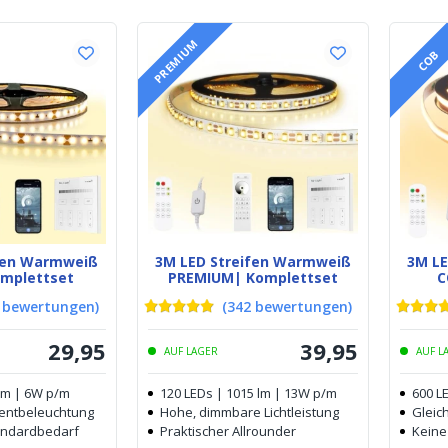
PREMIUM
COB
ifen Warmweiß
3M LED Streifen Warmweiß
3M L
omplettset
PREMIUM| Komplettset
C
bewertungen
)
(
342
bewertungen
)
29
,
95
39
,
95
AUF LAGER
AUF L
 lm | 6W p/m
120 LEDs | 1015 lm | 13W p/m
600 L
zentbeleuchtung
Hohe, dimmbare Lichtleistung
Gleich
tandardbedarf
Praktischer Allrounder
Keine