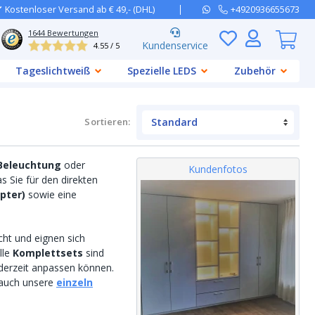
Kostenloser Versand ab € 49,- (DHL)
+4920936655673
1644
Bewertungen
Kundenservice
4.55 / 5
Tageslichtweiß
Spezielle LEDS
Zubehör
Sortieren
:
 Beleuchtung
oder
Kundenfotos
as Sie für den direkten
pter)
sowie eine
ht und eignen sich
Alle
Komplettsets
sind
derzeit anpassen können.
 auch unsere
einzeln