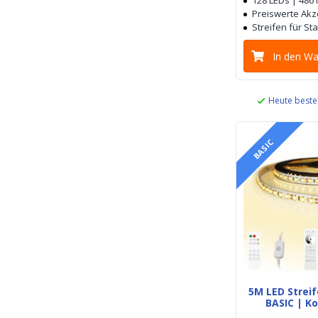
128 LEDs | 486
Preiswerte Ak
Streifen für S
In den W
Heute beste
BASIC
5M LED Stre
BASIC | K