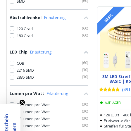
(
60
)
SMD
BASIC
Abstrahlwinkel
Erläuterung
(
60
)
120 Grad
(
60
)
180 Grad
LED Chip
Erläuterung
(
60
)
COB
(
30
)
2216 SMD
3M LED Stre
(
30
)
2835 SMD
BASIC | K
(
491
Lumen pro Watt
Erläuterung
AUF LAGER
(
30
)
70 Lumen pro Watt
(
30
)
82 Lumen pro Watt
128 LEDs | 486
(
30
)
87 Lumen pro Watt
Preiswerte Ak
(
30
)
93 Lumen pro Watt
Streifen für S