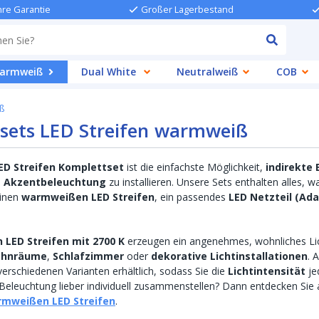
hre Garantie
Großer Lagerbestand
armweiß
Dual White
Neutralweiß
COB
ß
sets LED Streifen warmweiß
D Streifen Komplettset
ist die einfachste Möglichkeit,
indirekte
 Akzentbeleuchtung
zu installieren. Unsere Sets enthalten alles, w
einen
warmweißen LED Streifen
, ein passendes
LED Netzteil (Ada
LED Streifen mit 2700 K
erzeugen ein angenehmes, wohnliches Lic
hnräume
,
Schlafzimmer
oder
dekorative Lichtinstallationen
. 
verschiedenen Varianten erhältlich, sodass Sie die
Lichtintensität
je
Beleuchtung lieber individuell zusammenstellen? Dann entdecken Sie
rmweißen LED Streifen
.