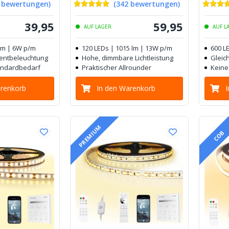
bewertungen
)
(
342
bewertungen
)
39
,
95
59
,
95
AUF LAGER
AUF L
 lm | 6W p/m
120 LEDs | 1015 lm | 13W p/m
600 L
zentbeleuchtung
Hohe, dimmbare Lichtleistung
Gleich
tandardbedarf
Praktischer Allrounder
Keine
arenkorb
In den Warenkorb
PREMIUM
COB