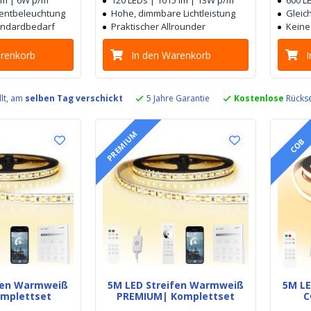
 lm | 6W p/m
120 LEDs | 1015 lm | 13W p/m
600 L
zentbeleuchtung
Hohe, dimmbare Lichtleistung
Gleich
tandardbedarf
Praktischer Allrounder
Keine
arenkorb
In den Warenkorb
llt, am
selben Tag verschickt
5 Jahre Garantie
Kostenlose
Rückse
PREMIUM
COB
ifen Warmweiß
5M LED Streifen Warmweiß
5M L
omplettset
PREMIUM| Komplettset
C