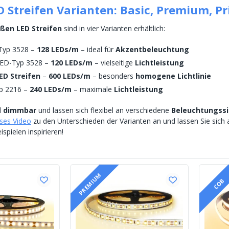
 Streifen Varianten: Basic, Premium, P
en LED Streifen
sind in vier Varianten erhältlich:
Typ 3528 –
128 LEDs/m
– ideal für
Akzentbeleuchtung
ED-Typ 3528 –
120 LEDs/m
– vielseitige
Lichtleistung
ED Streifen
–
600 LEDs/m
– besonders
homogene Lichtlinie
p 2216 –
240 LEDs/m
– maximale
Lichtleistung
d
dimmbar
und lassen sich flexibel an verschiedene
Beleuchtungssi
eses Video
zu den Unterschieden der Varianten an und lassen Sie sich
spielen inspirieren!
PREMIUM
COB