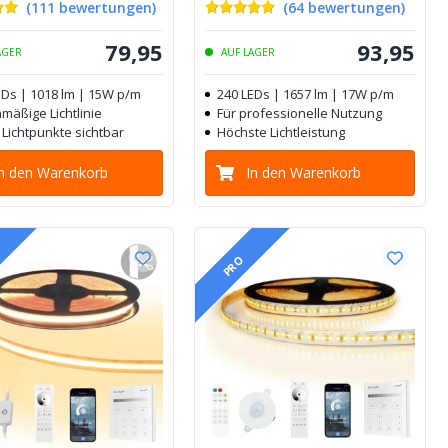
(
111
bewertungen
)
(
64
bewertungen
)
79
,
95
93
,
95
AGER
AUF LAGER
EDs | 1018 lm | 15W p/m
240 LEDs | 1657 lm | 17W p/m
mäßige Lichtlinie
Für professionelle Nutzung
 Lichtpunkte sichtbar
Höchste Lichtleistung
In den Warenkorb
In den Warenkorb
PRO