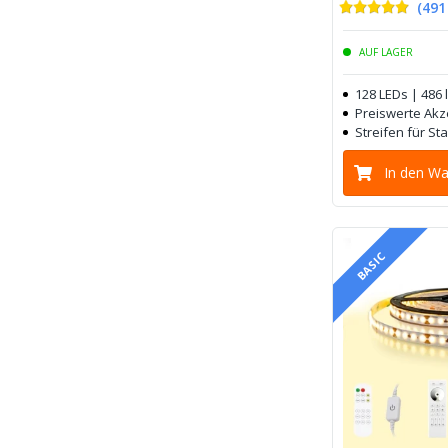
(
491
AUF LAGER
128 LEDs | 486
Preiswerte Ak
Streifen für S
In den W
BASIC