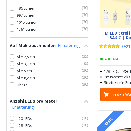
(
30
)
486 Lumen
(
30
)
997 Lumen
(
30
)
1015 Lumen
(
30
)
1561 Lumen
1M LED Stre
BASIC | K
Auf Maß zuschneiden
Erläuterung
(
491
(
35
)
Alle 2,5 cm
AUF LAGER
(
5
)
Alle 3,1 cm
(
30
)
Alle 5 cm
128 LEDs | 486
Preiswerte Ak
(
30
)
Alle 6,2 cm
Streifen für S
(
30
)
Überall
In den W
Anzahl LEDs pro Meter
Erläuterung
(
30
)
120 LEDs
BASIC
(
30
)
128 LEDs