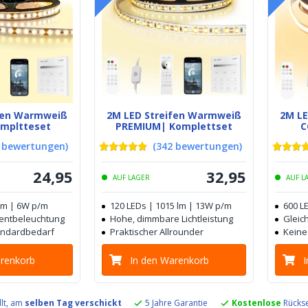
ifen Warmweiß
2M LED Streifen Warmweiß
2M L
ompltteset
PREMIUM| Komplettset
C
bewertungen
)
(
342
bewertungen
)
24
,
95
32
,
95
AUF LAGER
AUF L
 lm | 6W p/m
120 LEDs | 1015 lm | 13W p/m
600 L
zentbeleuchtung
Hohe, dimmbare Lichtleistung
Gleich
tandardbedarf
Praktischer Allrounder
Keine
arenkorb
In den Warenkorb
llt, am
selben Tag verschickt
5 Jahre Garantie
Kostenlose
Rückse