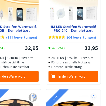
ED Streifen Warmweiß
1M LED Streifen Warmweiß
OB | Komplettset
PRO 240 | Komplettset
(
111
bewertungen
)
(
64
bewertungen
)
32
,
95
32
,
95
AGER
AUF LAGER
EDs | 1018 lm | 15W p/m
240 LEDs | 1657 lm | 17W p/m
mäßige Lichtlinie
Für professionelle Nutzung
 Lichtpunkte sichtbar
Höchste Lichtleistung
In den Warenkorb
In den Warenkorb
PRO