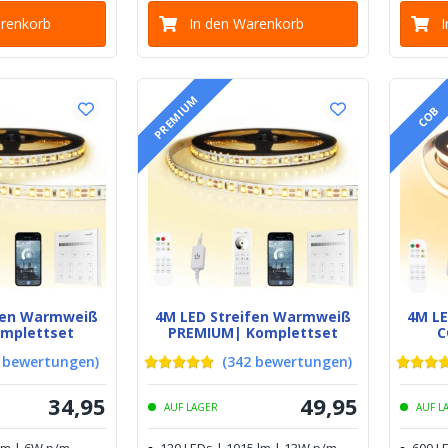
arenkorb
In den Warenkorb
PREMIUM
COB
ifen Warmweiß
4M LED Streifen Warmweiß
4M L
omplettset
PREMIUM| Komplettset
C
bewertungen
)
(
342
bewertungen
)
34
,
95
49
,
95
AUF LAGER
AUF L