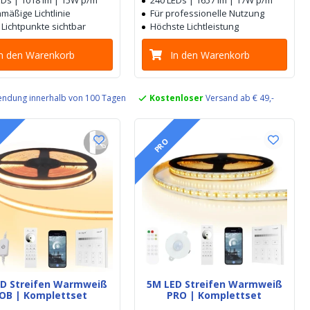
EDs | 1018 lm | 15W p/m
240 LEDs | 1657 lm | 17W p/m
mäßige Lichtlinie
Für professionelle Nutzung
 Lichtpunkte sichtbar
Höchste Lichtleistung
In den Warenkorb
In den Warenkorb
ndung innerhalb von 100 Tagen
Kostenloser
Versand ab € 49,-
PRO
ED Streifen Warmweiß
5M LED Streifen Warmweiß
OB | Komplettset
PRO | Komplettset