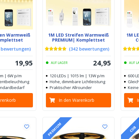
ifen Warmweiß
1M LED Streifen Warmweiß
1M L
omplettset
PREMIUM| Komplettset
C
bewertungen
)
(
342
bewertungen
)
19
,
95
24
,
95
AUF LAGER
AUF L
 lm | 6W p/m
120 LEDs | 1015 lm | 13W p/m
600 L
zentbeleuchtung
Hohe, dimmbare Lichtleistung
Gleich
tandardbedarf
Praktischer Allrounder
Keine
arenkorb
In den Warenkorb
PREMIUM
COB