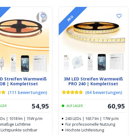
PRO
ED Streifen Warmweiß
3M LED Streifen Warmweiß
OB | Komplettset
PRO 240 | Komplettset
(
111
bewertungen
)
(
64
bewertungen
)
54
,
95
60
,
95
AGER
AUF LAGER
EDs | 1018 lm | 15W p/m
240 LEDs | 1657 lm | 17W p/m
mäßige Lichtlinie
Für professionelle Nutzung
 Lichtpunkte sichtbar
Höchste Lichtleistung