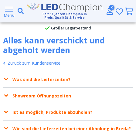
5 Jahre Garantie
Seit
13
Jahren Champion in
Menu
Preis, Qualität & Service
Großer Lagerbestand
Alles kann verschickt und
Kostenloser Versand ab € 49,- (DHL)
abgeholt werden
Heute bestellt, am
selben Tag verschickt
Zurück zum Kundenservice
Was sind die Lieferzeiten?
Showroom Öffnungszeiten
Ist es möglich, Produkte abzuholen?
Wie sind die Lieferzeiten bei einer Abholung in Breda?