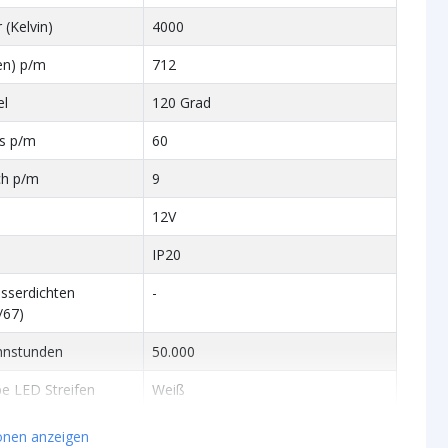
 (Kelvin)
4000
en) p/m
712
el
120 Grad
Ds p/m
60
ch p/m
9
12V
IP20
asserdichten
-
/67)
nnstunden
50.000
be LED Streifen
Weiß
ionen anzeigen