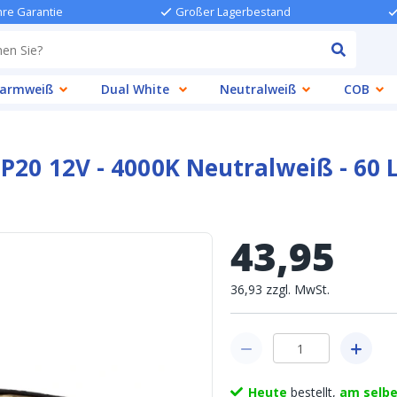
hre Garantie
Großer Lagerbestand
armweiß
Dual White
Neutralweiß
COB
IP20 12V - 4000K Neutralweiß - 60
43
,
95
36
,
93
zzgl.
MwSt.
Heute
bestellt,
am selb