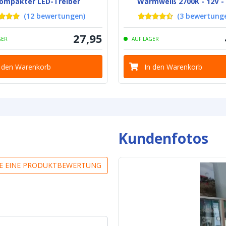
ompakter LED-Treiber
Warmweiß 2700K - 12V - 
(
12
bewertungen
)
(
3
bewertung
27
,
95
GER
AUF LAGER
n den Warenkorb
In den Warenkorb
Kundenfotos
IE EINE PRODUKTBEWERTUNG