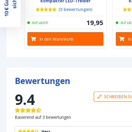
1
0
€
G
u
t
s
c
h
e
i
n
s
i
c
h
e
r
n
Kompakter LED-Treiber
K
(
5
bewertungen
)
19
,
95
AUF LAGER
AUF LA
In den Warenkorb
I
Bewertungen
9.4
SCHREIBEN S
Basierend auf
3
bewertungen
Herr