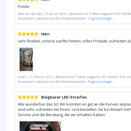
Positiv
Mats van den Bos
|
25 Januar 2026
|
Basierend auf
'
5 Meter biegsamer LED Streif
- 60 LEDsp/m
Automatisch übersetzt aus dem Niederländischen.
'
Original anzeigen.
Herr.
sehr flexibel, schöne sanfte Farben, tolles Produkt, zufrieden d
Jeroen
|
25 Februar 2025
|
Basierend auf
'
5 Meter biegsamer LED Streifen IP20 1
Automatisch übersetzt aus dem Niederländischen.
Original anzeigen.
Biegbarer LED-Streifen
Wie wunderbar das ist. Wir konnten es gut an die Kurven anpass
sind sehr zufrieden mit Ihnen. Und bestellen Sie bei Bedarf meh
Service und die Beratung, die wir erhalten haben.