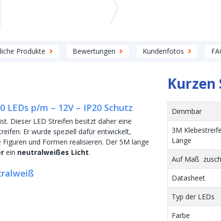
liche Produkte
Bewertungen
Kundenfotos
FA
Kurzen 
0 LEDs p/m – 12V – IP20 Schutz
Dimmbar
ist. Dieser LED Streifen besitzt daher eine
3M Klebestreif
ifen: Er wurde speziell dafür entwickelt,
Länge
te Figuren und Formen realisieren. Der 5M lange
er
ein
neutralweißes Licht
.
Auf Maß zusch
tralweiß
Datasheet
Typ der LEDs
Farbe