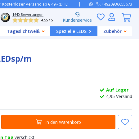
Kostenloser Versand ab € 49,- (DHL)
+4920936655673
1640
Bewertungen
Kundenservice
4.55 / 5
Tageslichtweiß
Spezielle LEDS
Zubehör
 LEDsp/m
Auf Lager
4,
95
Versand
In den Warenkorb
en Tag
verschickt