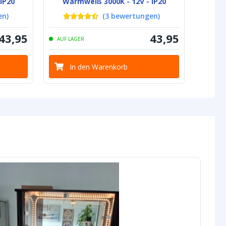
IP20
Warmweiß 3000K - 12V - IP20
Tages
en
)
(
3
bewertungen
)
43
,
95
43
,
95
AUF LAGER
AUF L
In den Warenkorb
I