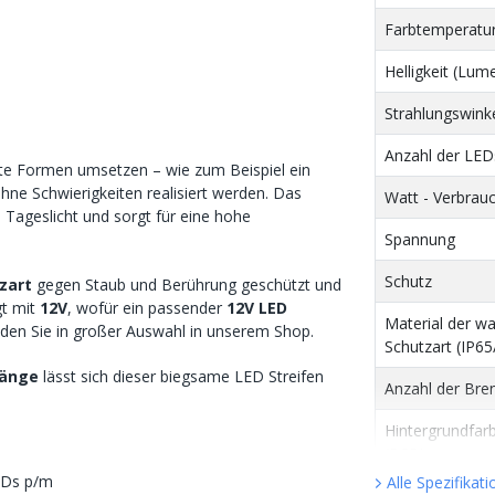
Farbtemperatur
Helligkeit (Lum
Strahlungswink
Anzahl der LE
ste Formen umsetzen – wie zum Beispiel ein
ne Schwierigkeiten realisiert werden. Das
Watt - Verbrau
m Tageslicht und sorgt für eine hohe
Spannung
Schutz
zart
gegen Staub und Berührung geschützt und
gt mit
12V
, wofür ein passender
12V LED
Material der w
nden Sie in großer Auswahl in unserem Shop.
Schutzart (IP65
Länge
lässt sich dieser biegsame LED Streifen
Anzahl der Bre
Hintergrundfar
(PCB)
EDs p/m
Alle Spezifikat