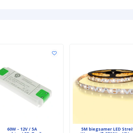
Breite des LED 
Dicke des LED 
Garantie
Zertifizierung
Technische Ze
60W - 12V / 5A
5M biegsamer LED Stre