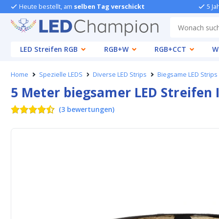
Heute bestellt, am
selben Tag verschickt
5 Ja
LED Streifen RGB
RGB+W
RGB+CCT
W
Home
Spezielle LEDS
Diverse LED Strips
Biegsame LED Strips
5 Meter biegsamer LED Streifen 
(
3
bewertungen
)