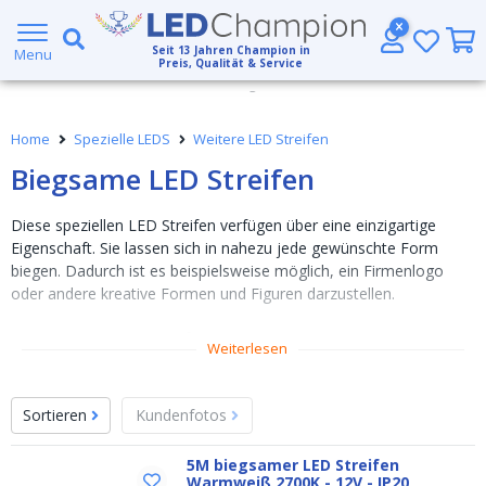
5 Jahre Garantie
Seit
13
Jahren Champion in
Menu
Großer Lagerbestand
Preis, Qualität & Service
Kostenloser Versand ab € 49,- (DHL)
Home
Spezielle LEDS
Weitere LED Streifen
Heute bestellt, am
selben Tag verschickt
Biegsame LED Streifen
Diese speziellen LED Streifen verfügen über eine einzigartige
Eigenschaft. Sie lassen sich in nahezu jede gewünschte Form
biegen. Dadurch ist es beispielsweise möglich, ein Firmenlogo
oder andere kreative Formen und Figuren darzustellen.
Biegsamer LED Streifen – SMD 2835
Weiterlesen
Ideal zum Erstellen von Figuren und individuellen Formen
5M Länge – 12V
Sortieren
Kundenfotos
Erhältlich in warmweiß, neutralweiß und tageslichtweiß
IP20 Schutzart: nicht wasserdicht, geeignet für den
5M biegsamer LED Streifen
Innenbereich
Warmweiß 2700K - 12V - IP20