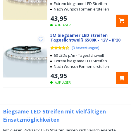
Extrem biegsame LED Streifen
Nach Wunsch Formen erstellen
43
,
95
AUF LAGER
5M biegsamer LED Streifen
Tageslichtweiß 6500K - 12V - IP20
Kostenloser
Versand ab € 49,-
(
3
bewertungen
)
60 LEDs p/m - Tageslichtweiß
Heute bestellt, am
selben Tag verschickt
Extrem biegsame LED Streifen
Nach Wunsch Formen erstellen
5 Jahre Garantie
43
,
95
AUF LAGER
Kostenlose
Rücksendung innerhalb von 100 Tagen
Kostenloser
Versand ab € 49,-
Biegsame LED Streifen mit vielfältigen
Heute bestellt, am
selben Tag verschickt
Einsatzmöglichkeiten
Mit diesen Zickzack LED Streifen lassen sich verschiedenste