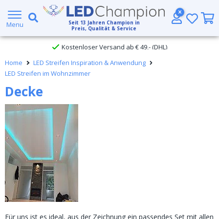
Großer Lagerbestand
Seit
13
Jahren Champion in
Menu
Preis, Qualität & Service
Kostenloser Versand ab € 49,- (DHL)
Home
LED Streifen Inspiration & Anwendung
Heute bestellt, am
selben Tag verschickt
LED Streifen im Wohnzimmer
Decke
Für uns ist es ideal, aus der Zeichnung ein passendes Set mit allen