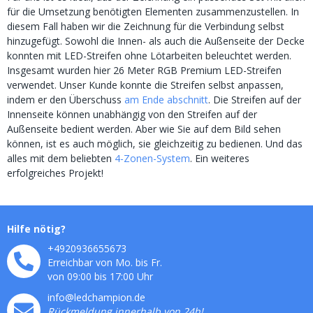
für die Umsetzung benötigten Elementen zusammenzustellen. In
diesem Fall haben wir die Zeichnung für die Verbindung selbst
hinzugefügt. Sowohl die Innen- als auch die Außenseite der Decke
konnten mit LED-Streifen ohne Lötarbeiten beleuchtet werden.
Insgesamt wurden hier 26 Meter RGB Premium LED-Streifen
verwendet. Unser Kunde konnte die Streifen selbst anpassen,
indem er den Überschuss
am Ende abschnitt
. Die Streifen auf der
Innenseite können unabhängig von den Streifen auf der
Außenseite bedient werden. Aber wie Sie auf dem Bild sehen
können, ist es auch möglich, sie gleichzeitig zu bedienen. Und das
alles mit dem beliebten
4-Zonen-System
. Ein weiteres
erfolgreiches Projekt!
Hilfe nötig?
+4920936655673
Erreichbar von Mo. bis Fr.
von 09:00 bis 17:00 Uhr
info@ledchampion.de
Rückmeldung innerhalb von 24h!