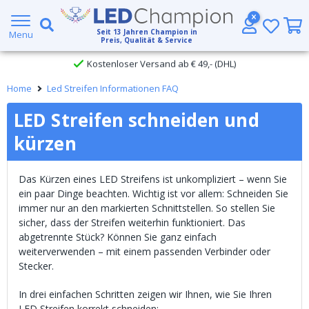
Großer Lagerbestand
Seit
13
Jahren Champion in
Menu
Preis, Qualität & Service
Kostenloser Versand ab € 49,- (DHL)
Home
Led Streifen Informationen FAQ
Heute bestellt, am
selben Tag verschickt
LED Streifen schneiden und
kürzen
Das Kürzen eines LED Streifens ist unkompliziert – wenn Sie
ein paar Dinge beachten. Wichtig ist vor allem: Schneiden Sie
immer nur an den markierten Schnittstellen. So stellen Sie
sicher, dass der Streifen weiterhin funktioniert. Das
abgetrennte Stück? Können Sie ganz einfach
weiterverwenden – mit einem passenden Verbinder oder
Stecker.
In drei einfachen Schritten zeigen wir Ihnen, wie Sie Ihren
LED Streifen korrekt schneiden: