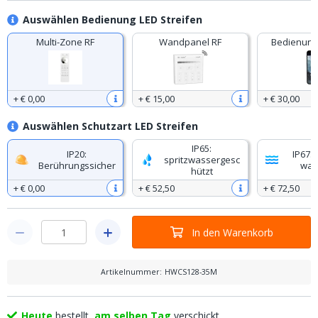
Auswählen Bedienung LED Streifen
Multi-Zone RF
Wandpanel RF
Bedienung
+
€ 0
,
00
+
€ 15
,
00
+
€ 30
,
00
Auswählen Schutzart LED Streifen
IP65:
IP20:
IP67: 
spritzwassergesc
Berührungssicher
was
hützt
+
€ 0
,
00
+
€ 52
,
50
+
€ 72
,
50
In den Warenkorb
Artikelnummer
:
HWCS128-35M
Heute
bestellt,
am selben Tag
verschickt