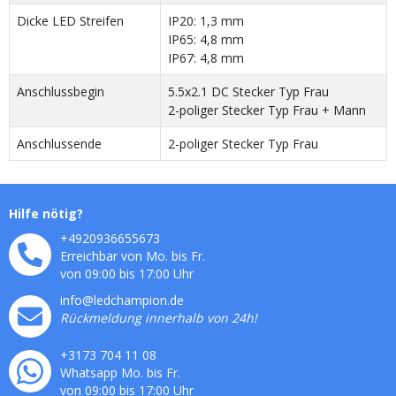
Dicke LED Streifen
IP20: 1,3 mm
IP65: 4,8 mm
IP67: 4,8 mm
Anschlussbegin
5.5x2.1 DC Stecker Typ Frau
2-poliger Stecker Typ Frau + Mann
Anschlussende
2-poliger Stecker Typ Frau
Hilfe nötig?
+4920936655673
Erreichbar von Mo. bis Fr.
von 09:00 bis 17:00 Uhr
info@ledchampion.de
Rückmeldung innerhalb von 24h!
+3173 704 11 08
Whatsapp Mo. bis Fr.
von 09:00 bis 17:00 Uhr