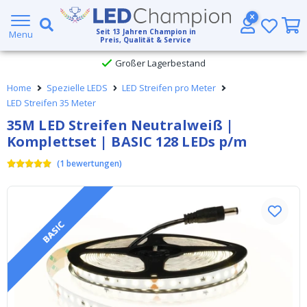
5 Jahre Garantie
Seit
13
Jahren Champion in
Menu
Preis, Qualität & Service
Großer Lagerbestand
Home
Spezielle LEDS
LED Streifen pro Meter
Kostenloser Versand ab € 49,- (DHL)
LED Streifen 35 Meter
35M LED Streifen Neutralweiß |
Heute bestellt, am
selben Tag verschickt
Komplettset | BASIC 128 LEDs p/m
(
1
bewertungen
)
BASIC