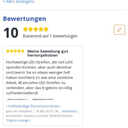
Alles anzeigen
s
Bewertungen
10
Basierend auf
1
bewertungen
Meine Sammlung gut
hervorgehoben
Hochwertige LED-Streifen, die viel Licht
spenden können, aber auch dimmbar
sind (wenn Sie es etwas weniger hell
haben möchten). Es war eine ziemliche
Arbeit, 40 einzelne LED-Streifen zu
verbinden, aber das Ergebnis ist völlig
zufriedenstellend!
Vollständige Rezension lesen
paul van Hooijdonk
|
18 Mai 2024
|
Basi
weiterlesen
...
erend auf
Automatisch übersetzt aus dem Niederländischen.
'
23M LED Streifen Neutralweiß
| Komplettset | BASIC 128 LEDs p/m
Original anzeigen.
'