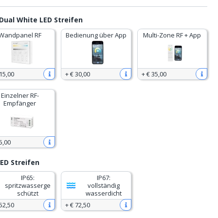
ual White LED Streifen
Wandpanel RF
Bedienung über App
Multi-Zone RF + App
15
,
00
+
€ 30
,
00
+
€ 35
,
00
Einzelner RF-
Empfänger
5
,
00
ED Streifen
IP65:
IP67:
spritzwasserge
vollständig
schützt
wasserdicht
52
,
50
+
€ 72
,
50