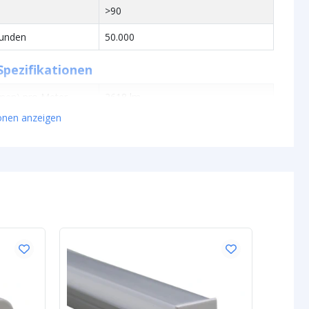
>90
tunden
50.000
Spezifikationen
umen) pro Meter
2618 lm
ionen anzeigen
g pro Meter
24,24 Watt
t
108 lm
0.08W
24V
en des Streifens
IP20, IP65 oder IP67
asserdichten
Silikon
IP65/67)