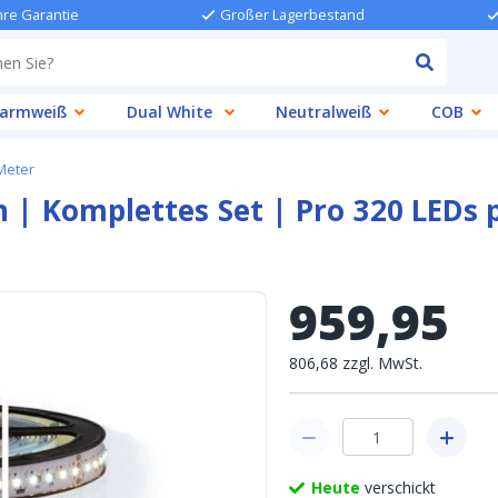
hre Garantie
Großer Lagerbestand
armweiß
Dual White
Neutralweiß
COB
Meter
n | Komplettes Set | Pro 320 LEDs
959
,
95
806
,
68
zzgl.
MwSt.
Heute
verschickt