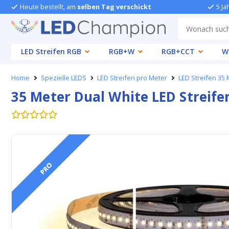
Heute bestellt, am
selben Tag verschickt
5 Ja
LED Streifen RGB
RGB+W
RGB+CCT
W
Home
Spezielle LEDS
LED Streifen pro Meter
LED Streifen 35 
35 Meter Dual White LED Streife
PRO