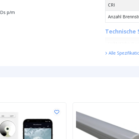
CRI
EDs p/m
Anzahl Brenns
Technische 
Lichtstärke (L
Alle Spezifikat
Watt - Leistun
Lumen pro Wat
Watt pro LED
Spannung (DC)
Eigenschaft
Schutzart
Material der w
Schutzschicht (