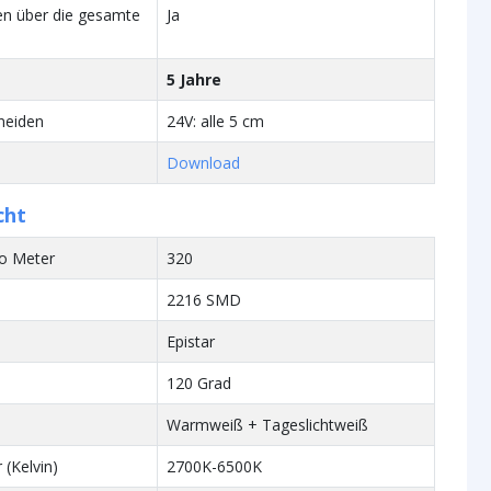
en über die gesamte
Ja
5 Jahre
neiden
24V: alle 5 cm
Download
cht
ro Meter
320
2216 SMD
Epistar
120 Grad
Warmweiß + Tageslichtweiß
 (Kelvin)
2700K-6500K