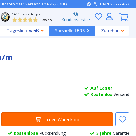
Kostenloser Versand ab € 49,- (DHL)
+4920936655673
1644
Bewertungen
Kundenservice
4.55 / 5
Tageslichtweiß
Spezielle LEDS
Zubehör
 p/m
Auf Lager
Kostenlos
Versand
In den Warenkorb
Kostenlose
Rücksendung
5 Jahre
Garantie