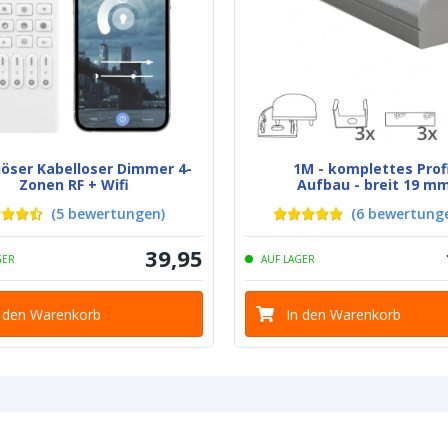
Hintergrundfarb
(PCB)
Klebestreifen
Breite LED Stre
iöser Kabelloser Dimmer 4-
1M - komplettes Profi
Zonen RF + Wifi
Aufbau - breit 19 m
(
5
bewertungen
)
(
6
bewertung
Dicke LED Stre
39
,
95
GER
AUF LAGER
n den Warenkorb
In den Warenkorb
Anschluss Anf
Anschluss End