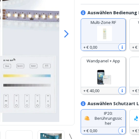
Auswählen Bedienung D
Multi-Zone RF
+
€ 0
,
00
+
€ 
Wandpanel + App
+
€ 40
,
00
+
€ 
Auswählen Schutzart L
IP20:
Berührungssic
her
+
€ 0
,
00
+
€ 