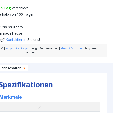
en Tag
verschickt
erhalb von 100 Tagen
mpion 4.55/5
nen nach Hause
ung?
Kontaktieren
Sie uns!
5M
|
Angebot anfragen
bei großen Anzahlen
|
Geschäftskunden
Programm
anschauen
Eigenschaften
Spezifikationen
 Merkmale
Ja