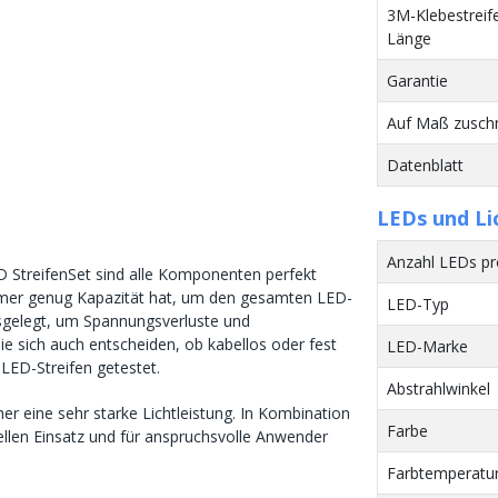
3M-Klebestreif
Länge
Garantie
Auf Maß zusch
Datenblatt
LEDs und Li
Anzahl LEDs p
D StreifenSet sind alle Komponenten perfekt
mmer genug Kapazität hat, um den gesamten LED-
LED-Typ
 ausgelegt, um Spannungsverluste und
 sich auch entscheiden, ob kabellos oder fest
LED-Marke
m LED-Streifen getestet.
Abstrahlwinkel
r eine sehr starke Lichtleistung. In Kombination
Farbe
ellen Einsatz und für anspruchsvolle Anwender
Farbtemperatur