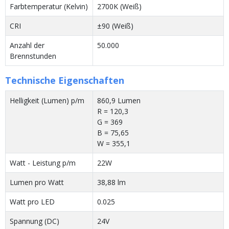
Farbtemperatur (Kelvin)
2700K (Weiß)
CRI
±90 (Weiß)
Anzahl der
50.000
Brennstunden
Technische Eigenschaften
Helligkeit (Lumen) p/m
860,9 Lumen
R = 120,3
G = 369
B = 75,65
W = 355,1
Watt - Leistung p/m
22W
Lumen pro Watt
38,88 lm
Watt pro LED
0.025
Spannung (DC)
24V