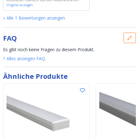
'
Automatisch übersetzt aus dem Niederländischen.
16 Meter RGBW LED Streifen Komplettse
t - Prime 896 LEDs p/m.
Original anzeigen.
'
Alle
1
Bewertungen
anzeigen
FAQ
Es gibt noch keine Fragen zu diesem Produkt.
Alles anzeigen
FAQ
Ähnliche Produkte