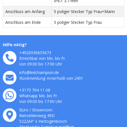
IP67: 3.7 mm
Anschluss am Anfang
5 poliger Stecker Typ Frau+Mann
Anschluss am Ende
5 poliger Stecker Typ Frau
Hilfe nötig?
+4920936655673
Erreichbar von Mo. bis Fr.
von 09:00 bis 17:00 Uhr
info@ledchampion.de
Rückmeldung innerhalb von 24h!
+3173 704 11 08
Whatsapp Mo. bis Fr.
von 09:00 bis 17:00 Uhr
Büro / Showroom
Rietveldenweg
49
D
5222AP
's
Hertogenbosch
Montag bis Samstag geöffnet