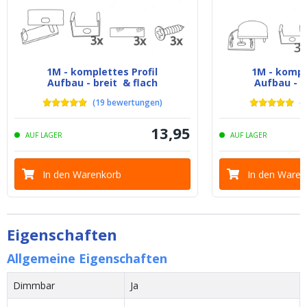
1M - komplettes Profil
1M - komple
Aufbau - breit & flach
Aufbau - b
(
19
bewertungen
)
(
6
13
,
95
AUF LAGER
AUF LAGER
In den Warenkorb
In den Waren
Eigenschaften
Allgemeine Eigenschaften
Dimmbar
Ja