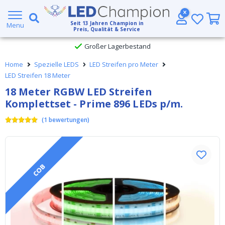
5 Jahre Garantie
Seit
13
Jahren Champion in
Menu
Preis, Qualität & Service
Großer Lagerbestand
Home
Spezielle LEDS
LED Streifen pro Meter
Kostenloser Versand ab € 49,- (DHL)
LED Streifen 18 Meter
18 Meter RGBW LED Streifen
Heute bestellt, am
selben Tag verschickt
Komplettset - Prime 896 LEDs p/m.
(
1
bewertungen
)
COB