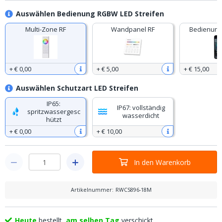
Auswählen Bedienung RGBW LED Streifen
Multi-Zone RF
Wandpanel RF
Bedienung
+
€ 0
,
00
+
€ 5
,
00
+
€ 15
,
00
Auswählen Schutzart LED Streifen
IP65:
IP67: vollständig
spritzwassergesc
wasserdicht
hützt
+
€ 0
,
00
+
€ 10
,
00
In den Warenkorb
Artikelnummer
:
RWCS896-18M
Heute
bestellt,
am selben Tag
verschickt