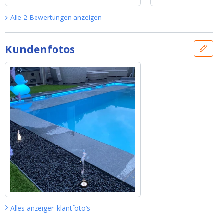
Alle
2
Bewertungen
anzeigen
Kundenfotos
Alles anzeigen
klantfoto’s