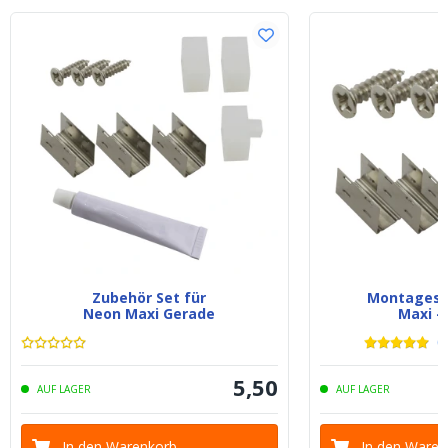
Zubehör Set für
Montagese
Neon Maxi Gerade
Maxi -
(
2
5
,
50
AUF LAGER
AUF LAGER
In den Warenkorb
In den Waren