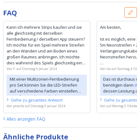
FAQ
Kann ich mehrere Strips kaufen und sie
Am besten,
alle gleichzeitig mit derselben
Fernbedienung / derselben App steuern?
Ist es möglich, eine 
Ich möchte für ein Spiel mehrere Streifen
5m Neonstreifen + 2
an den Wänden und am Boden eines
Verlängerungskabel
großen Raumes anbringen. Ich möchte
Neonstreifen herzus
dies während des Spiels gleichzeitig ein-
und ausschalten. Kann ich Teile auch in
Was brauche ich daf
Von
Y.
auf
Dienstag 9 Januar 2024
Von
Ivo
auf
Sonntag 4 Okt
verschiedenen Farben leuchten lassen?
Mit einer Multizonen-Fernbedienung
Das ist durchaus mö
Es wäre schön, wenn manchmal alle die
Beste grüße
pro Set können Sie die LED-Streifen
benötigen dann
di
gleiche Farbe hätten und manchmal
auf verschiedene Farben einstellen
dessen Leistung aus
einige Teile unterschiedliche Farben
Ivo Vanoverschelde
(Empfänger der Fernbedienung).
Meter Neon-RGB-LED
hätten. Ist das über ein Bedienfeld
Gehe zu
gesamtes
Antwort
Gehe zu
gesamte
Leider ist es nicht möglich, einen LED-
Strom zu versorgen
möglich?
Von
priscilla
auf
Dienstag 9 Januar 2024
Von
auf
Montag 5 Oktober
Streifen in verschiedene Segmente
ein
Dimmsystem
un
einzufärben. Dann brauchen Sie
Neon-RGB-LED-Stre
Alles anzeigen
FAQ
digitale LED-Streifen.
wählen. Die gewün
https://www.ledstripkoning.nl/...
Verlängerungskabe
den Bestelloptione
Ähnliche Produkte
auswählen.