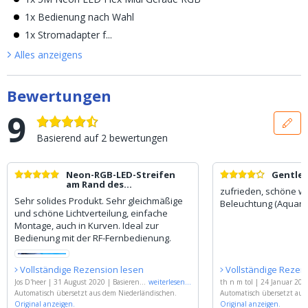
1x Bedienung nach Wahl
1x Stromadapter f...
Alles anzeigen
s
Bewertungen
9
Basierend auf
2
bewertungen
Neon-RGB-LED-Streifen
Gentle
am Rand des
zufrieden, schöne w
Schwimmbades
Sehr solides Produkt. Sehr gleichmäßige
Beleuchtung (Aquari
und schöne Lichtverteilung, einfache
Montage, auch in Kurven. Ideal zur
Bedienung mit der RF-Fernbedienung.
Vollständige Rezension lesen
Vollständige Rezen
Jos D'heer
|
31 August 2020
|
Basierend
weiterlesen
...
th n m tol
|
24 Januar 201
auf
Automatisch übersetzt aus dem Niederländischen.
'
7M RGB Neon LED Flex Maxi Gerade
auf
Automatisch übersetzt aus
'
1M RGB Neon LED Flex
- Komplettset Neon Beleuchtung
Original anzeigen.
'
- Komplettset Neon Beleuc
Original anzeigen.