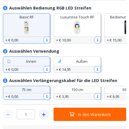
Auswählen Bedienung RGB LED Streifen
Basic RF
Luxuriöse Touch RF
Bedienung
+
€ 0
,
00
+
€ 10
,
00
+
€ 15
,
00
Auswählen Verwendung
Innen
Außen
+
€ 0
,
00
+
€ 14
,
95
Auswählen Verlängerungskabel für die LED Streifen
75 cm
150 cm
300
+
€ 0
,
00
+
€ 3
,
95
+
€ 6
,
95
In den Warenkorb