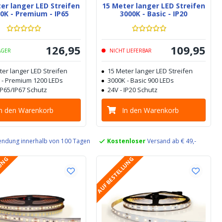
er langer LED Streifen
15 Meter langer LED Streifen
0K - Premium - IP65
3000K - Basic - IP20
126
,
95
109
,
95
AGER
NICHT LIEFERBAR
ter langer LED Streifen
15 Meter langer LED Streifen
 - Premium 1200 LEDs
3000K - Basic 900 LEDs
IP65/IP67 Schutz
24V - IP20 Schutz
In den Warenkorb
In den Warenkorb
ndung innerhalb von 100 Tagen
Kostenloser
Versand ab € 49,-
LUNG
AUF BESTELLUNG