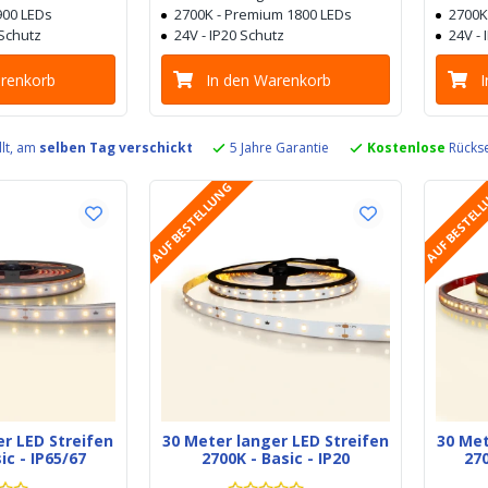
 900 LEDs
2700K - Premium 1800 LEDs
2700K
 Schutz
24V - IP20 Schutz
24V - 
arenkorb
In den Warenkorb
llt, am
selben Tag verschickt
5 Jahre Garantie
Kostenlose
Rückse
AUF BESTELLUNG
AUF BESTEL
er LED Streifen
30 Meter langer LED Streifen
30 Met
ic - IP65/67
2700K - Basic - IP20
270