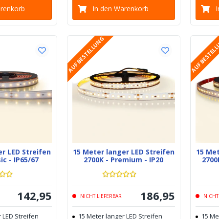
arenkorb
In den Warenkorb
AUF BESTELLUNG
AUF BESTEL
er LED Streifen
15 Meter langer LED Streifen
15 Met
ic - IP65/67
2700K - Premium - IP20
2700
142
,
95
186
,
95
NICHT LIEFERBAR
NICHT
 LED Streifen
15 Meter langer LED Streifen
15 Me