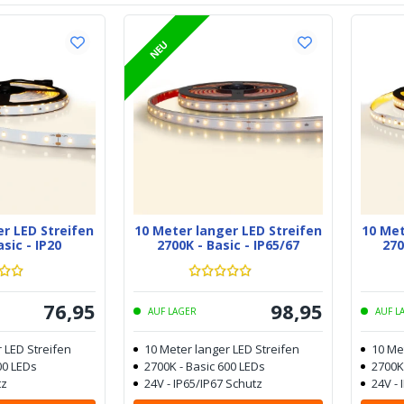
NEU
er LED Streifen
10 Meter langer LED Streifen
10 Met
asic - IP20
2700K - Basic - IP65/67
270
76
,
95
98
,
95
AUF LAGER
AUF L
 LED Streifen
10 Meter langer LED Streifen
10 Me
00 LEDs
2700K - Basic 600 LEDs
2700K
tz
24V - IP65/IP67 Schutz
24V - 