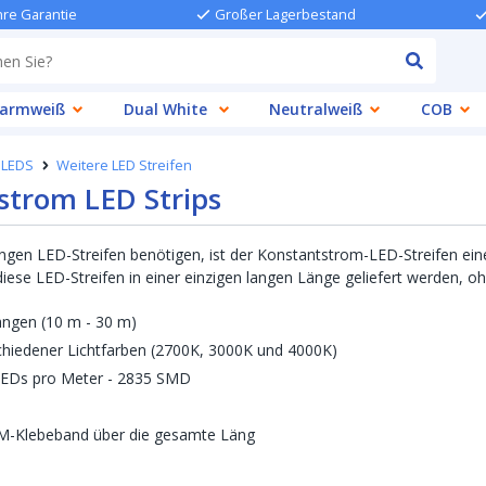
hre Garantie
Großer Lagerbestand
armweiß
Dual White
Neutralweiß
COB
 LEDS
Weitere LED Streifen
strom LED Strips
ngen LED-Streifen benötigen, ist der Konstantstrom-LED-Streifen eine
s diese LED-Streifen in einer einzigen langen Länge geliefert werden
ängen (10 m - 30 m)
chiedener Lichtfarben (2700K, 3000K und 4000K)
LEDs pro Meter - 2835 SMD
3M-Klebeband über die gesamte Läng