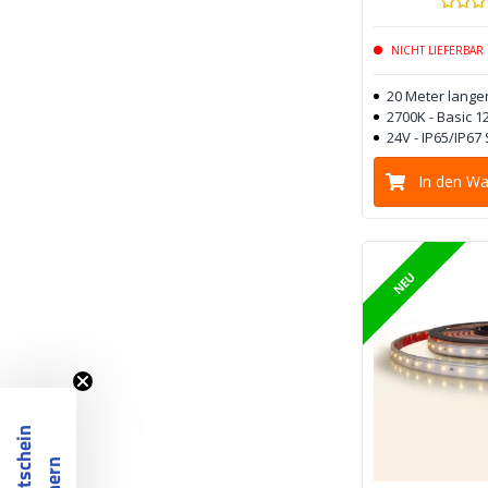
NICHT LIEFERBAR
20 Meter langer
2700K - Basic 1
24V - IP65/IP67
In den W
NEU