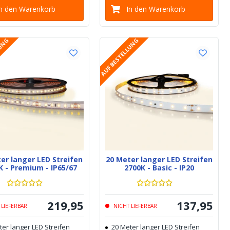
In den Warenkorb
In den Warenkorb
LUNG
AUF BESTELLUNG
er langer LED Streifen
20 Meter langer LED Streifen
K - Premium - IP65/67
2700K - Basic - IP20
219
,
95
137
,
95
 LIEFERBAR
NICHT LIEFERBAR
ter langer LED Streifen
20 Meter langer LED Streifen