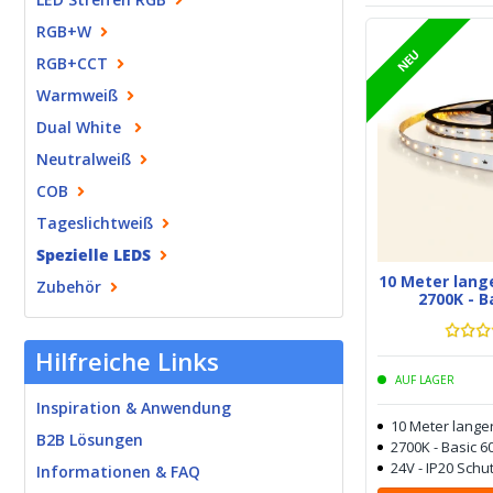
RGB+W
NEU
RGB+CCT
Warmweiß
Dual White
Neutralweiß
COB
Tageslichtweiß
Spezielle LEDS
10 Meter lang
Zubehör
2700K - B
Hilfreiche Links
AUF LAGER
Inspiration & Anwendung
10 Meter langer
B2B Lösungen
2700K - Basic 6
24V - IP20 Schu
Informationen & FAQ