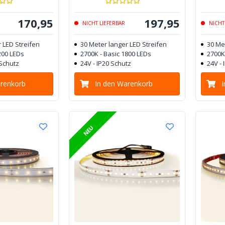
170
,
95
197
,
95
NICHT LIEFERBAR
NICHT
 LED Streifen
30 Meter langer LED Streifen
30 Me
200 LEDs
2700K - Basic 1800 LEDs
2700K
 Schutz
24V - IP20 Schutz
24V - 
arenkorb
In den Warenkorb
NEU