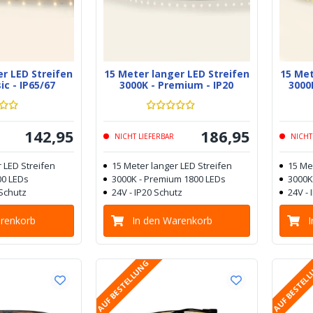
er LED Streifen
15 Meter langer LED Streifen
15 Met
ic - IP65/67
3000K - Premium - IP20
3000
142
,
95
186
,
95
NICHT LIEFERBAR
NICHT
 LED Streifen
15 Meter langer LED Streifen
15 Me
00 LEDs
3000K - Premium 1800 LEDs
3000K
 Schutz
24V - IP20 Schutz
24V - 
arenkorb
In den Warenkorb
AUF BESTELLUNG
AUF BESTEL