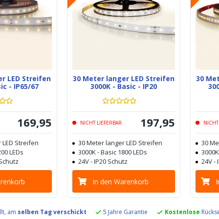
er LED Streifen
30 Meter langer LED Streifen
30 Met
ic - IP65/67
3000K - Basic - IP20
300
169
,
95
197
,
95
NICHT LIEFERBAR
NICHT
 LED Streifen
30 Meter langer LED Streifen
30 Me
200 LEDs
3000K - Basic 1800 LEDs
3000K
 Schutz
24V - IP20 Schutz
24V - 
arenkorb
In den Warenkorb
llt, am
selben Tag verschickt
5 Jahre Garantie
Kostenlose
Rückse