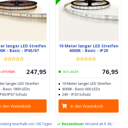
er langer LED Streifen
10 Meter langer LED Streifen
0K - Basic - IP65/67
4000K - Basic - IP20
247
,
95
76
,
95
 LIEFERBAR
AUF LAGER
ter langer LED Streifen
10 Meter langer LED Streifen
 - Basic 1800 LEDs
4000K - Basic 600 LEDs
IP65/IP67 Schutz
24V - IP20 Schutz
In den Warenkorb
In den Warenkorb
ndung innerhalb von 100 Tagen
Kostenloser
Versand ab € 49,-