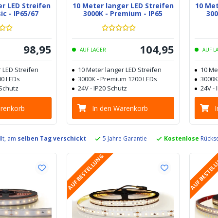
er LED Streifen
10 Meter langer LED Streifen
10 Met
ic - IP65/67
3000K - Premium - IP65
300
98
,
95
104
,
95
AUF LAGER
AUF L
 LED Streifen
10 Meter langer LED Streifen
10 Me
00 LEDs
3000K - Premium 1200 LEDs
3000K
 Schutz
24V - IP20 Schutz
24V - 
arenkorb
In den Warenkorb
llt, am
selben Tag verschickt
5 Jahre Garantie
Kostenlose
Rückse
AUF BESTELLUNG
AUF BESTEL