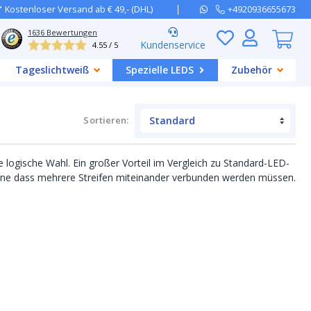
Kostenloser Versand ab € 49,- (DHL)
+4920936655673
1636
Bewertungen
Kundenservice
4.55 / 5
Tageslichtweiß
Spezielle LEDS
Zubehör
Sortieren
:
 logische Wahl. Ein großer Vorteil im Vergleich zu Standard-LED-
, ohne dass mehrere Streifen miteinander verbunden werden müssen.