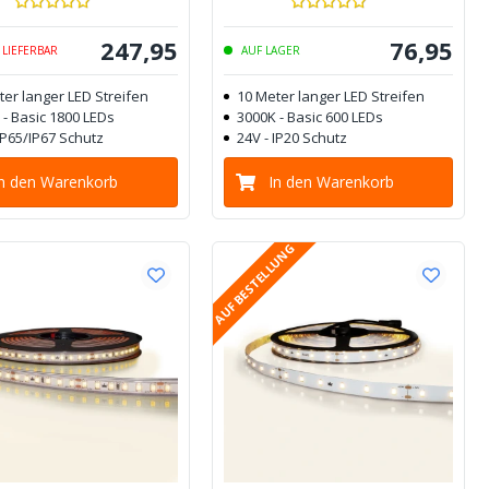
247
,
95
76
,
95
 LIEFERBAR
AUF LAGER
ter langer LED Streifen
10 Meter langer LED Streifen
 - Basic 1800 LEDs
3000K - Basic 600 LEDs
IP65/IP67 Schutz
24V - IP20 Schutz
In den Warenkorb
In den Warenkorb
AUF BESTELLUNG