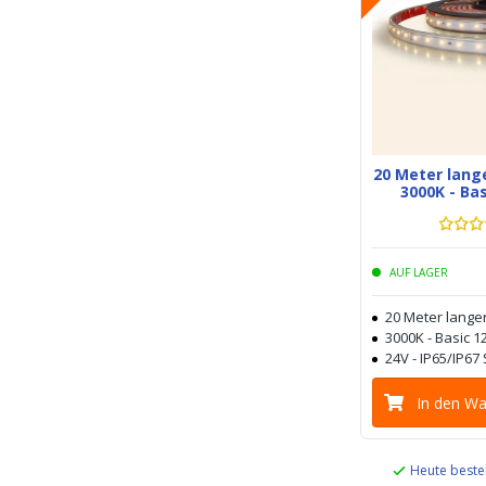
20 Meter lang
3000K - Bas
AUF LAGER
20 Meter langer
3000K - Basic 1
24V - IP65/IP67
In den W
Heute beste