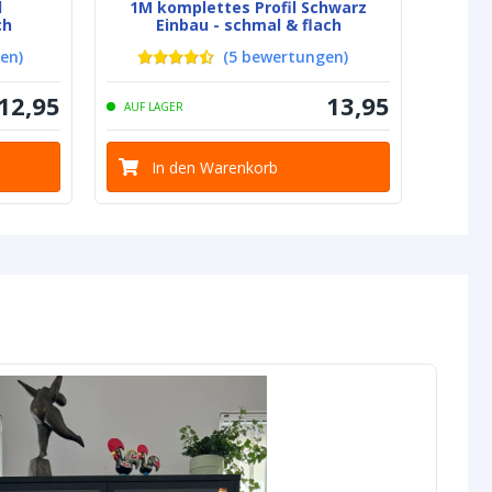
l
1M komplettes Profil Schwarz
ch
Einbau - schmal & flach
gen
)
(
5
bewertungen
)
Hellweiß
Warmweiß
12
,
95
13
,
95
AUF LAGER
IP20
IP20
e Streifen (PCB)
Weiß
Weiß
In den Warenkorb
IP20: 3M 300LSE
IP20: 3M
300LSE
ifen
IP20: 10 mm
IP20: 10 mm
ifen
IP20: 1,7 mm
IP20: 1,7
mm
ang
5.5x2.1 DC-Stecker
5.5x2.1 DC-
Typ Weiblich
Stecker Typ
Weiblich
e
5.5x2.1 DC-Stecker
5.5x2.1 DC-
Typ Männlich
Stecker Typ