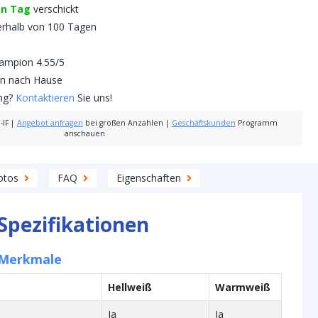
en Tag
verschickt
erhalb von 100 Tagen
mpion 4.55/5
nen nach Hause
ung?
Kontaktieren
Sie uns!
-IF
|
Angebot anfragen
bei großen Anzahlen
|
Geschäftskunden
Programm
anschauen
otos
FAQ
Eigenschaften
Spezifikationen
 Merkmale
Hellweiß
Warmweiß
Ja
Ja