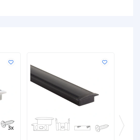
 (Kelvin)
4000K
2700K
± 90
± 90
tunden
50.000
50.000
Spezifikationen
Hellweiß
Warmweiß
umen) pro m
1186 lm
977 lm
g pro m
13W
14,26W
t
91 lm
67,8 lm
0,03W
0,03W
12V
12V
enschaften