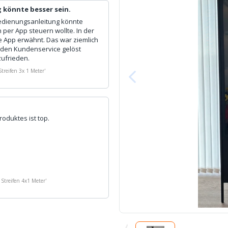
 könnte besser sein.
Bedienungsanleitung könnte
n per App steuern wollte. In der
e App erwähnt. Das war ziemlich
n den Kundenservice gelöst
zufrieden.
treifen 3x 1 Meter
'
roduktes ist top.
 Streifen 4x1 Meter
'