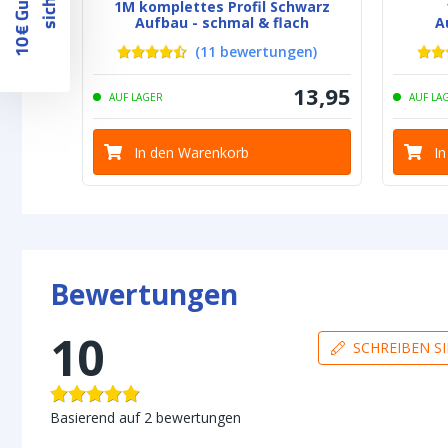
1
0
€
G
u
t
s
c
h
e
i
n
s
i
c
h
e
r
n
1M komplettes Profil Schwarz
Aufbau - schmal & flach
A
(
11
bewertungen
)
13
,
95
AUF LAGER
AUF LA
In den Warenkorb
I
Bewertungen
10
SCHREIBEN S
Basierend auf
2
bewertungen