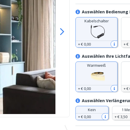
Auswählen Bedienung 
Kabelschalter
+
€ 0
,
00
+
€ 
Auswählen Ihre Lichtf
Warmweiß
+
€ 0
,
00
+
€ 
Auswählen Verlängerun
Kein
1 Me
+
€ 0
,
00
+
€ 3
,
50