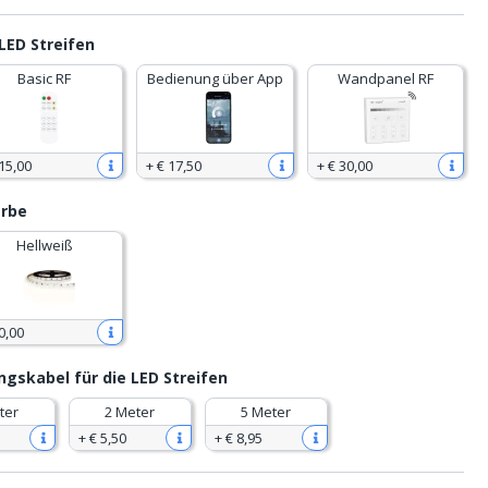
LED Streifen
Basic RF
Bedienung über App
Wandpanel RF
15
,
00
+
€ 17
,
50
+
€ 30
,
00
arbe
Hellweiß
0
,
00
gskabel für die LED Streifen
ter
2 Meter
5 Meter
+
€ 5
,
50
+
€ 8
,
95