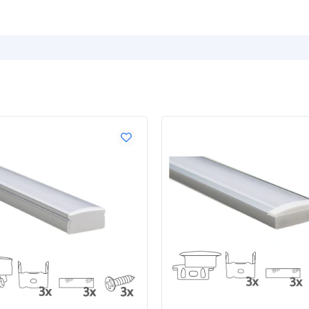
Farbtemperatur
CRI
Anzahl Brenns
Technische 
Spezifikation
Lichtstärke (L
Watt - Leistun
Lumen pro Wat
Watt pro LED
Spannung (DC)
Streifeneig