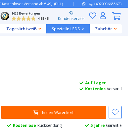
Kostenloser Versand ab € 49,- (DHL)
+4920936655673
1633
Bewertungen
Kundenservice
4.55 / 5
Tageslichtweiß
Spezielle LEDS
Zubehör
Auf Lager
Kostenlos
Versand
In den Warenkorb
Kostenlose
Rücksendung
5 Jahre
Garantie