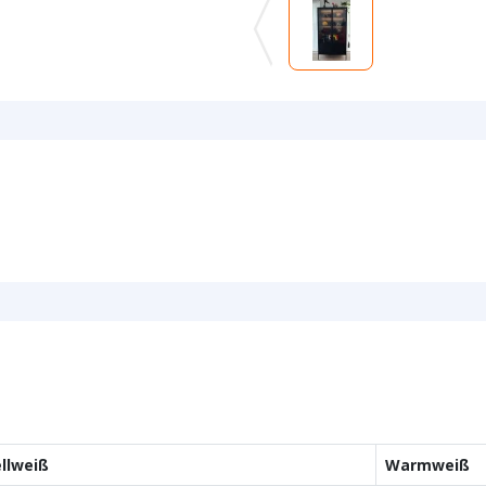
llweiß
Warmweiß