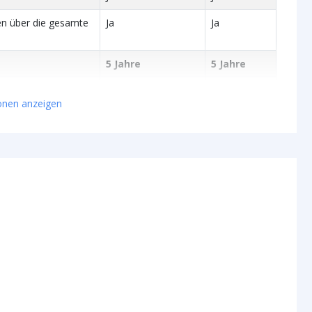
en über die gesamte
Ja
Ja
5 Jahre
5 Jahre
neidbar
Alle 2 cm
Alle 2 cm
ionen anzeigen
Download
Download
cht
Hellweiß
Warmweiß
ro m
504
504
COB
COB
Epistar
Epistar
180 Grad
180 Grad
Hellweiß
Warmweiß