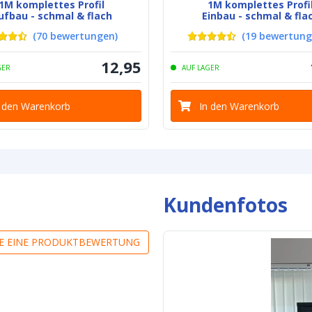
1M komplettes Profil
1M komplettes Profi
ufbau - schmal & flach
Einbau - schmal & fla
(
70
bewertungen
)
(
19
bewertun
Spezifikation
12
,
95
GER
AUF LAGER
Schutzart
Hintergrundfarb
n den Warenkorb
In den Warenkorb
Klebestreifen
Breite LED Stre
Dicke LED Stre
Kundenfotos
Anschluss Anf
IE EINE PRODUKTBEWERTUNG
Anschluss End