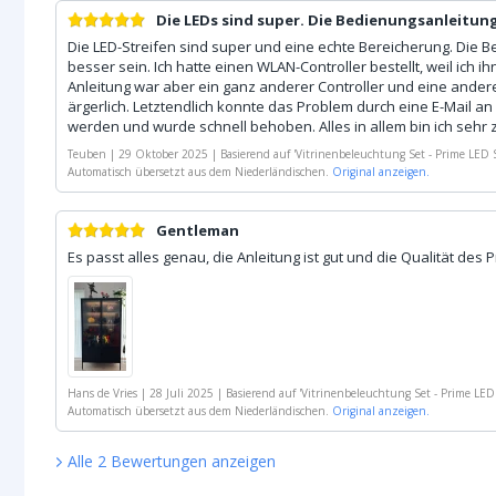
Die LEDs sind super. Die Bedienungsanleitung
Die LED-Streifen sind super und eine echte Bereicherung. Die 
besser sein. Ich hatte einen WLAN-Controller bestellt, weil ich ih
Anleitung war aber ein ganz anderer Controller und eine ander
ärgerlich. Letztendlich konnte das Problem durch eine E-Mail a
werden und wurde schnell behoben. Alles in allem bin ich sehr 
Teuben
|
29 Oktober 2025
|
Basierend auf
'
Vitrinenbeleuchtung Set - Prime LED S
Automatisch übersetzt aus dem Niederländischen.
Original anzeigen.
Gentleman
Es passt alles genau, die Anleitung ist gut und die Qualität des P
Hans de Vries
|
28 Juli 2025
|
Basierend auf
'
Vitrinenbeleuchtung Set - Prime LED
Automatisch übersetzt aus dem Niederländischen.
Original anzeigen.
Alle
2
Bewertungen
anzeigen