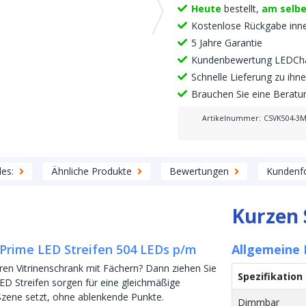
Heute
bestellt,
am selb
Kostenlose Rückgabe inn
5 Jahre Garantie
Kundenbewertung LEDCha
Schnelle Lieferung zu ih
Brauchen Sie eine Berat
Artikelnummer
:
CSVK504-3M
des:
Ähnliche Produkte
Bewertungen
Kundenf
Kurzen 
 Prime LED Streifen 504 LEDs p/m
Allgemeine
Ihren Vitrinenschrank mit Fächern? Dann ziehen Sie
Spezifikation
LED Streifen sorgen für eine gleichmäßige
Szene setzt, ohne ablenkende Punkte.
Dimmbar