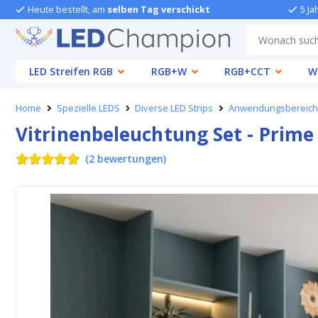
Heute bestellt, am
selben Tag verschickt
5 Ja
LED Streifen RGB
RGB+W
RGB+CCT
W
Home
Spezielle LEDS
Diverse LED Strips
Anwendungsbereic
Vitrinenbeleuchtung Set - Prime 
(
2
bewertungen
)