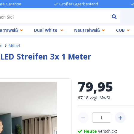
hre Garantie
Großer Lagerbestand
armweiß
Dual White
Neutralweiß
COB
he
Möbel
LED Streifen 3x 1 Meter
79
,
95
67
,
18
zzgl.
MwSt.
Heute
verschickt