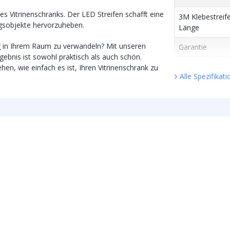
es Vitrinenschranks. Der LED Streifen schafft eine
3M Klebestreif
ngsobjekte hervorzuheben.
Länge
ang in Ihrem Raum zu verwandeln? Mit unseren
Garantie
ebnis ist sowohl praktisch als auch schön.
Auf Maß zusch
en, wie einfach es ist, Ihren Vitrinenschrank zu
Alle Spezifikat
Datenblatt
LEDs und Li
Spezifikation
Anzahl LEDs p
LED-Typ
LED-Marke
Abstrahlwinkel
Farbe