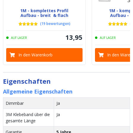
1M - komplettes Profil
1M - komple
Aufbau - breit & flach
Aufbau - b
(
19
bewertungen
)
(
6
13
,
95
AUF LAGER
AUF LAGER
In den Warenkorb
In den Waren
Eigenschaften
Allgemeine Eigenschaften
Dimmbar
Ja
3M Klebeband über die
Ja
gesamte Länge
Garantie
5 Jahre