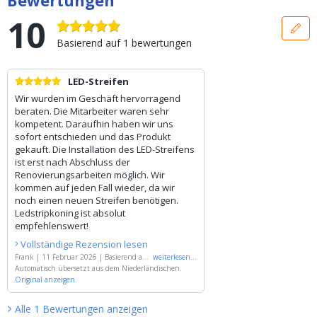
10
Basierend auf
1
bewertungen
LED-Streifen
Wir wurden im Geschäft hervorragend
beraten. Die Mitarbeiter waren sehr
kompetent. Daraufhin haben wir uns
sofort entschieden und das Produkt
gekauft. Die Installation des LED-Streifens
ist erst nach Abschluss der
Renovierungsarbeiten möglich. Wir
kommen auf jeden Fall wieder, da wir
noch einen neuen Streifen benötigen.
Ledstripkoning ist absolut
empfehlenswert!
Vollständige Rezension lesen
Frank
|
11 Februar 2026
|
Basierend auf
weiterlesen
...
'
Automatisch übersetzt aus dem Niederländischen.
16 Meter RGBW LED Streifen Komplettse
t - Prime 896 LEDs p/m.
Original anzeigen.
'
Alle
1
Bewertungen
anzeigen