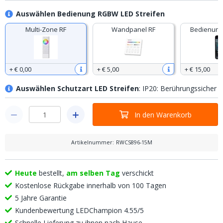
Auswählen Bedienung RGBW LED Streifen
Multi-Zone RF
Wandpanel RF
Bedienung
+
€ 0
,
00
+
€ 5
,
00
+
€ 15
,
00
Auswählen Schutzart LED Streifen
: IP20: Berührungssicher
In den Warenkorb
Artikelnummer
:
RWCS896-15M
Heute
bestellt,
am selben Tag
verschickt
Kostenlose Rückgabe innerhalb von 100 Tagen
5 Jahre Garantie
Kundenbewertung LEDChampion 4.55/5
Schnelle Lieferung zu ihnen nach Hause