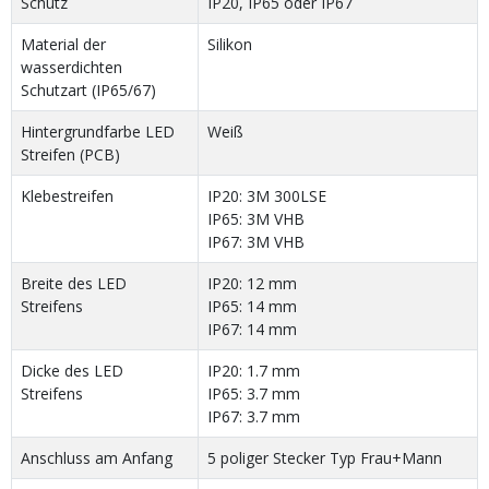
Schutz
IP20, IP65 oder IP67
Material der
Silikon
wasserdichten
Schutzart (IP65/67)
Hintergrundfarbe LED
Weiß
Streifen (PCB)
Klebestreifen
IP20: 3M 300LSE
IP65: 3M VHB
IP67: 3M VHB
Breite des LED
IP20: 12 mm
Streifens
IP65: 14 mm
IP67: 14 mm
Dicke des LED
IP20: 1.7 mm
Streifens
IP65: 3.7 mm
IP67: 3.7 mm
Anschluss am Anfang
5 poliger Stecker Typ Frau+Mann