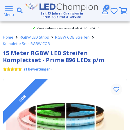
Großer Lagerbestand
Seit
13
Jahren Champion in
Menu
Preis, Qualität & Service
Kostenloser Versand ab € 49,- (DHL)
Home
RGBW LED Strips
RGBW COB Streifen
Heute bestellt, am
selben Tag verschickt
Komplette Sets RGBW COB
15 Meter RGBW LED Streifen
Komplettset - Prime 896 LEDs p/m
(
1
bewertungen
)
COB