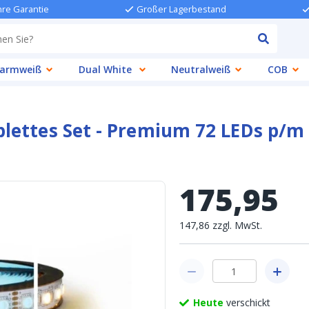
hre Garantie
Großer Lagerbestand
armweiß
Dual White
Neutralweiß
COB
lettes Set - Premium 72 LEDs p/m
175
,
95
147
,
86
zzgl.
MwSt.
Heute
verschickt