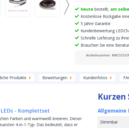
Heute
bestellt,
am selb
Kostenlose Rückgabe inn
5 Jahre Garantie
Kundenbewertung LEDCha
Schnelle Lieferung zu ih
Brauchen Sie eine Berat
Artikelnummer
:
RWCS72-0
liche Produkte
Bewertungen
Kundenfotos
FA
Kurzen 
-LEDs - Komplettset
Allgemeine 
chen Farben und warmweiß kreieren. Dieser
Dimmbar
uesten 4-in-1-Typ. Das bedeutet, dass er