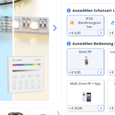
Auswählen Schutzart L
IP20:
Berührungssic
her
+
€ 0
,
00
+
€ 
Auswählen Bedienung 
Basic RF
Lu
+
€ 0
,
00
+
€ 
Multi-Zone RF + App
+
€ 30
,
00
+
€ 