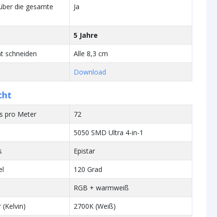
über die gesamte
Ja
5 Jahre
t schneiden
Alle 8,3 cm
Download
cht
s pro Meter
72
5050 SMD Ultra 4-in-1
s
Epistar
el
120 Grad
RGB + warmweiß
 (Kelvin)
2700K (Weiß)