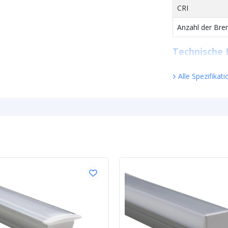
CRI
Anzahl der Bre
Technische 
Helligkeit (Lum
Alle Spezifikat
Watt - Leistun
Lumen pro Wat
Watt pro LED
Spannung (DC)
LED Streife