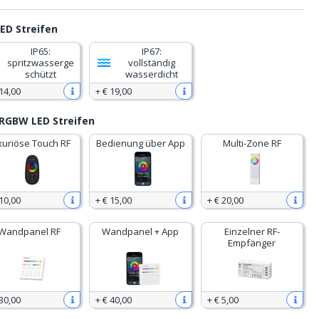
ED Streifen
IP65:
IP67:
spritzwasserge
vollständig
schützt
wasserdicht
14
,
00
+
€ 19
,
00
RGBW LED Streifen
xuriöse Touch RF
Bedienung über App
Multi-Zone RF
10
,
00
+
€ 15
,
00
+
€ 20
,
00
Wandpanel RF
Wandpanel + App
Einzelner RF-
Empfänger
30
,
00
+
€ 40
,
00
+
€ 5
,
00