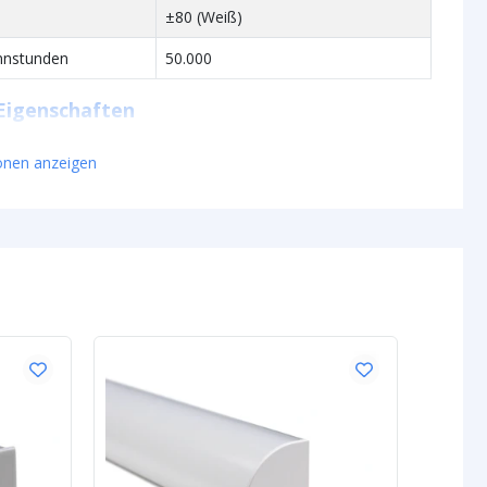
±80 (Weiß)
nnstunden
50.000
Eigenschaften
en) p/m
905 Lumen
ionen anzeigen
R = 111
G = 294
B = 77
W = 373
g p/m
18W
t
52 lm
0.257W
24V
n Eigenschaften