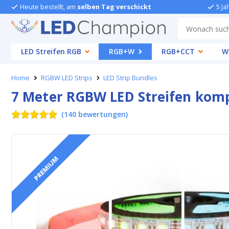
Heute bestellt, am
selben Tag verschickt
5 Ja
LED Streifen RGB
RGB+W
RGB+CCT
W
Home
RGBW LED Strips
LED Strip Bundles
7 Meter RGBW LED Streifen komp
(
140
bewertungen
)
PREMIUM