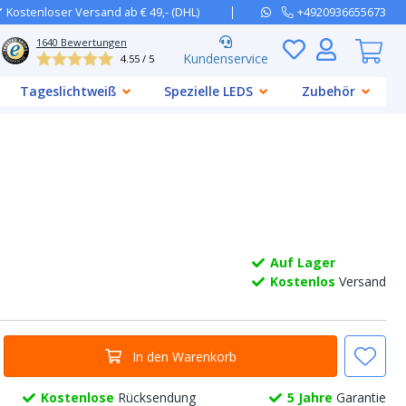
Kostenloser Versand ab € 49,- (DHL)
+4920936655673
1640
Bewertungen
Kundenservice
4.55 / 5
Tageslichtweiß
Spezielle LEDS
Zubehör
Auf Lager
Kostenlos
Versand
In den Warenkorb
Kostenlose
Rücksendung
5 Jahre
Garantie