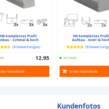
Schutz
Material der w
Schutzart (IP65
Hintergrundfar
(PCB)
1M komplettes Profil
1M komplettes Profi
inbau - schmal & hoch
Aufbau - breit & hoc
Klebestreifen
(
6
bewertungen
)
(
8
bewertung
12
,
95
GER
AUF LAGER
Breite des LED 
n den Warenkorb
In den Warenkorb
Dicke des LED 
Anschluss am 
Kundenfotos