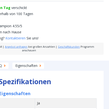
en Tag
verschickt
erhalb von 100 Tagen
mpion 4.55/5
nen nach Hause
ung?
Kontaktieren
Sie uns!
7M
|
Angebot anfragen
bei großen Anzahlen
|
Geschäftskunden
Programm
anschauen
Q
Eigenschaften
Spezifikationen
Eigenschaften
Ja