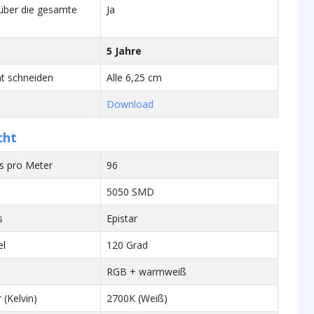
über die gesamte
Ja
5 Jahre
t schneiden
Alle 6,25 cm
Download
cht
s pro Meter
96
5050 SMD
s
Epistar
el
120 Grad
RGB + warmweiß
 (Kelvin)
2700K (Weiß)