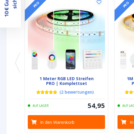
1
0
€
G
u
t
s
c
h
e
i
n
s
i
c
h
e
r
n
PRO
PRO
1 Meter RGB LED Streifen
1M
PRO | Komplettset
P
(
2
bewertungen
)
54
,
95
AUF LAGER
AUF LA
In den Warenkorb
I