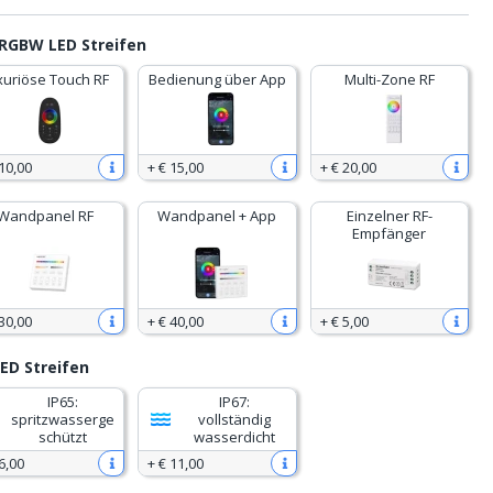
RGBW LED Streifen
xuriöse Touch RF
Bedienung über App
Multi-Zone RF
10
,
00
+
€ 15
,
00
+
€ 20
,
00
Wandpanel RF
Wandpanel + App
Einzelner RF-
Empfänger
30
,
00
+
€ 40
,
00
+
€ 5
,
00
ED Streifen
IP65:
IP67:
spritzwasserge
vollständig
schützt
wasserdicht
6
,
00
+
€ 11
,
00