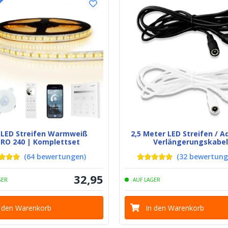
Schutz
Material der w
Schutzart (IP65
Hintergrundfar
(PCB)
Klebestreifen
Breite des LED 
 LED Streifen Warmweiß
2,5 Meter LED Streifen / A
RO 240 | Komplettset
Verlängerungskabel
(
64
bewertungen
)
(
32
bewertun
Dicke des LED 
32
,
95
GER
AUF LAGER
n den Warenkorb
In den Warenkorb
Anschluss am 