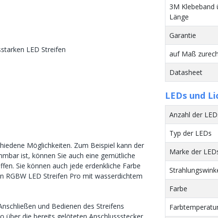
3M Klebeband 
Länge
Garantie
starken LED Streifen
auf Maß zurech
Datasheet
LEDs und Li
Anzahl der LED
Typ der LEDs
chiedene Möglichkeiten. Zum Beispiel kann der
Marke der LED
mmbar ist, können Sie auch eine gemütliche
fen. Sie können auch jede erdenkliche Farbe
Strahlungswink
nen RGBW LED Streifen Pro mit wasserdichtem
Farbe
 Anschließen und Bedienen des Streifens
Farbtemperatur
 über die bereits gelöteten Anschlussstecker