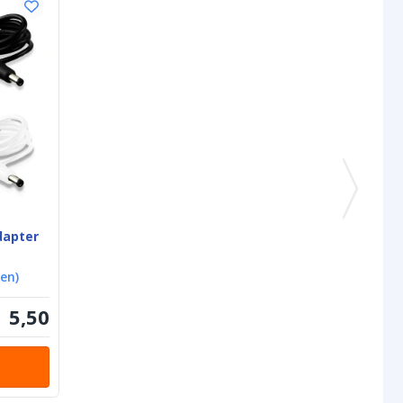
IP20, IP65 oder IP67
asserdichten
Silikon
/67)
be LED Streifen
Weiß
IP20: 3M 300LSE
IP65: 3M VHB
IP67: 3M VHB
Streifens
IP20: 12 mm
dapter
IP65: 14 mm
IP67: 14 mm
gen
)
Streifens
IP20: 2 mm
5
,
50
IP65: 6 mm
IP67: 6 mm
Anfang
5 poliger Stecker Typ Frau+Mann