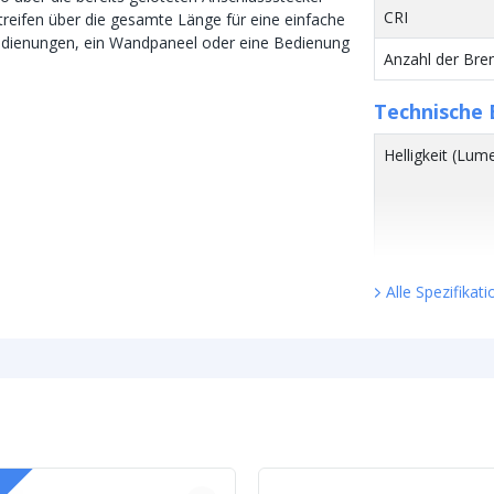
CRI
treifen über die gesamte Länge für eine einfache
edienungen, ein Wandpaneel oder eine Bedienung
Anzahl der Bre
Technische 
Helligkeit (Lum
Watt - Leistun
Alle Spezifikat
Lumen pro Wat
Watt pro LED
Spannung (DC)
LED Streife