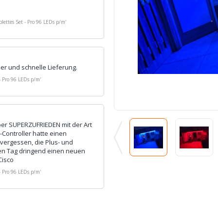
ettes Set - Pro 96 LEDs p/m
'
r und schnelle Lieferung.
- Pro 96 LEDs p/m
'
aber SUPERZUFRIEDEN mit der Art
Controller hatte einen
vergessen, die Plus- und
ten Tag dringend einen neuen
Cisco
- Pro 96 LEDs p/m
'