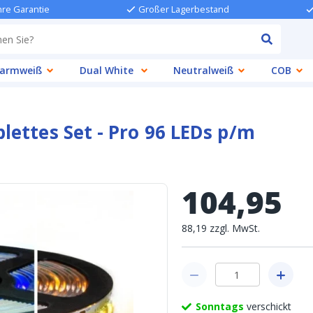
hre Garantie
Großer Lagerbestand
armweiß
Dual White
Neutralweiß
COB
ettes Set - Pro 96 LEDs p/m
104
,
95
88
,
19
zzgl.
MwSt.
Sonntags
verschickt