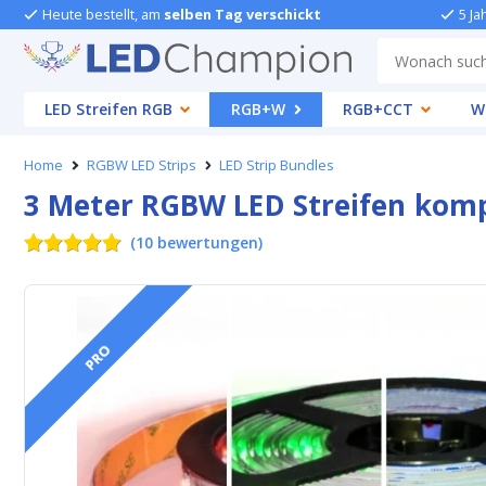
Heute bestellt, am
selben Tag verschickt
5 Ja
LED Streifen RGB
RGB+W
RGB+CCT
W
Home
RGBW LED Strips
LED Strip Bundles
3 Meter RGBW LED Streifen kompl
(
10
bewertungen
)
PRO