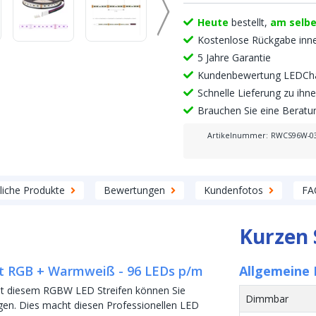
Heute
bestellt,
am selb
Kostenlose Rückgabe inn
5 Jahre Garantie
Kundenbewertung LEDCha
Schnelle Lieferung zu ih
Brauchen Sie eine Berat
Artikelnummer
:
RWCS96W-0
liche Produkte
Bewertungen
Kundenfotos
FA
Kurzen 
et RGB + Warmweiß - 96 LEDs p/m
Allgemeine 
Mit diesem RGBW LED Streifen können Sie
Dimmbar
gen. Dies macht diesen Professionellen LED