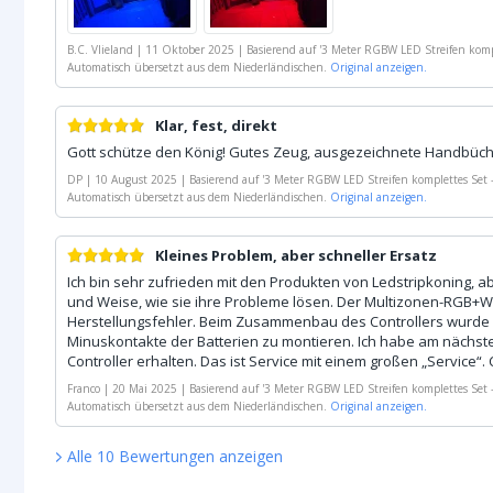
B.C. Vlieland
|
11 Oktober 2025
|
Basierend auf
'
3 Meter RGBW LED Streifen kompl
Automatisch übersetzt aus dem Niederländischen.
Original anzeigen.
Klar, fest, direkt
Gott schütze den König! Gutes Zeug, ausgezeichnete Handbüche
DP
|
10 August 2025
|
Basierend auf
'
3 Meter RGBW LED Streifen komplettes Set 
Automatisch übersetzt aus dem Niederländischen.
Original anzeigen.
Kleines Problem, aber schneller Ersatz
Ich bin sehr zufrieden mit den Produkten von Ledstripkoning, 
und Weise, wie sie ihre Probleme lösen. Der Multizonen-RGB+W-
Herstellungsfehler. Beim Zusammenbau des Controllers wurde 
Minuskontakte der Batterien zu montieren. Ich habe am nächs
Controller erhalten. Das ist Service mit einem großen „Service“. 
Franco
|
20 Mai 2025
|
Basierend auf
'
3 Meter RGBW LED Streifen komplettes Set 
Automatisch übersetzt aus dem Niederländischen.
Original anzeigen.
Alle
10
Bewertungen
anzeigen