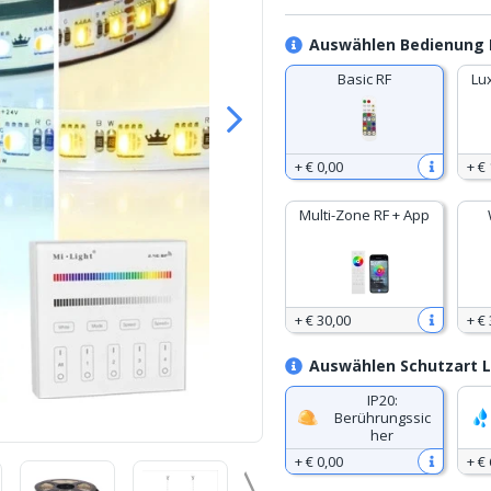
Auswählen Bedienung 
Basic RF
Lu
+
€ 0
,
00
+
€ 
Multi-Zone RF + App
+
€ 30
,
00
+
€ 
Auswählen Schutzart L
IP20:
Berührungssic
her
+
€ 0
,
00
+
€ 