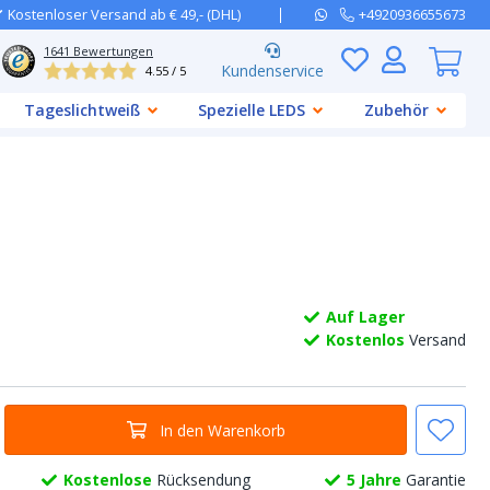
Kostenloser Versand ab € 49,- (DHL)
+4920936655673
1641
Bewertungen
Kundenservice
4.55 / 5
Tageslichtweiß
Spezielle LEDS
Zubehör
Auf Lager
Kostenlos
Versand
In den Warenkorb
Kostenlose
Rücksendung
5 Jahre
Garantie