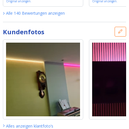
Set - Premium 72 LEDs p/m
Original anzeigen.
'
et - Premium 72 LEDs p/m
Original anzeigen.
'
Alle
140
Bewertungen
anzeigen
Kundenfotos
Alles anzeigen
klantfoto’s