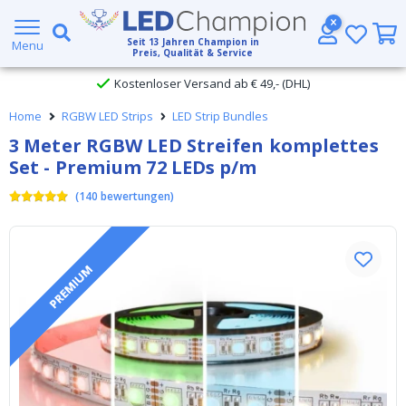
Großer Lagerbestand
Seit
13
Jahren Champion in
Menu
Preis, Qualität & Service
Kostenloser Versand ab € 49,- (DHL)
Home
RGBW LED Strips
LED Strip Bundles
Heute bestellt, am
selben Tag verschickt
3 Meter RGBW LED Streifen komplettes
Set - Premium 72 LEDs p/m
(
140
bewertungen
)
PREMIUM