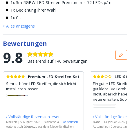
1x 3m RGBW LED-Streifen Premium mit 72 LEDs p/m
1x Bedienung Ihrer Wahl
1x C...
Alles anzeigen
s
Bewertungen
9.8
Basierend auf
140
bewertungen
Premium-LED-Streifen-Set
LED-Str
Sehr schöne LED-Streifen, die sich leicht
Ein guter LED-Streifen
installieren lassen.
gut klebt. Die Fernbe
nicht, aber ich habe
neue erhalten. Super
Vollständige Rezension lesen
Vollständige Rezen
Marleen
|
5 August 2026
|
Basierend auf
weiterlesen
...
Bjane
|
14 Januar 2026
|
B
'
Automatisch übersetzt aus dem Niederländischen.
3 Meter RGBW LED Streifen komplettes
1 Meter RGBW LED Streifen
Automatisch übersetzt aus