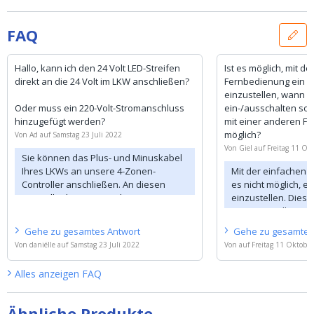
FAQ
Hallo, kann ich den 24 Volt LED-Streifen
Ist es möglich, mit d
direkt an die 24 Volt im LKW anschließen?
Fernbedienung ein 
einzustellen, wann d
Oder muss ein 220-Volt-Stromanschluss
ein-/ausschalten soll
hinzugefügt werden?
mit einer anderen F
möglich?
Von
Ad
auf
Samstag 23 Juli 2022
Von
Giel
auf
Freitag 11 Ok
Sie können das Plus- und Minuskabel
Ihres LKWs an unsere 4-Zonen-
Mit der einfachen 
Controller anschließen. An diesen
es nicht möglich, e
Controller können Sie den LED-
einzustellen. Dies 
Streifen einfach per Plug-and-Play
Time Controller mög
anschließen. Sie benötigen keinen
Gehe zu
gesamtes
Antwort
Gehe zu
gesamte
Wechselrichter.
Von
daniëlle
auf
Samstag 23 Juli 2022
Von
auf
Freitag 11 Oktobe
Wir empfehlen Ihnen, einen
Alles anzeigen
FAQ
Stabilisator zu installieren, um
eventuelle Spannungsspitzen
aufzufangen.
Ähnliche Produkte