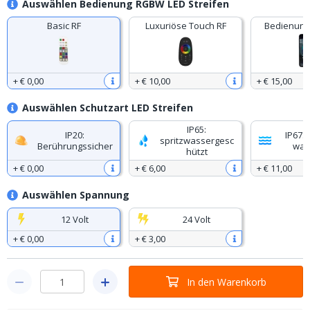
Auswählen Bedienung RGBW LED Streifen
Basic RF
Luxuriöse Touch RF
Bedienung
+
€ 0
,
00
+
€ 10
,
00
+
€ 15
,
00
Auswählen Schutzart LED Streifen
IP65:
IP20:
IP67: 
spritzwassergesc
Berührungssicher
was
hützt
+
€ 0
,
00
+
€ 6
,
00
+
€ 11
,
00
Auswählen Spannung
12 Volt
24 Volt
+
€ 0
,
00
+
€ 3
,
00
In den Warenkorb