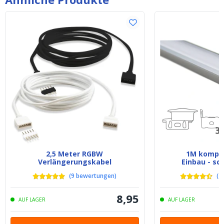
2,5 Meter RGBW
1M komplet
Verlängerungskabel
Einbau - sc
(
9
bewertungen
)
(
1
8
,
95
AUF LAGER
AUF LAGER