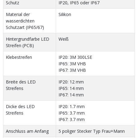
Schutz
IP20, IP65 oder IP67
Material der
Silikon
wasserdichten
Schutzart (IP65/67)
Hintergrundfarbe LED
Weiß
Streifen (PCB)
Klebestreifen
IP20: 3M 300LSE
IP65: 3M VHB
IP67: 3M VHB
Breite des LED
IP20: 12 mm
Streifens
IP65: 14 mm
IP67: 14 mm
Dicke des LED
IP20: 1.7 mm
Streifens
IP65: 3.7 mm
IP67: 3.7 mm
Anschluss am Anfang
5 poliger Stecker Typ Frau+Mann