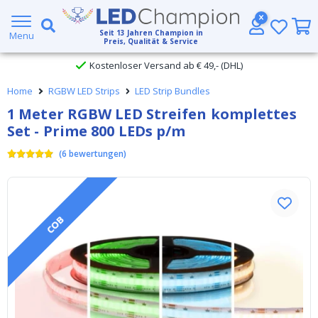
Großer Lagerbestand
Seit
13
Jahren Champion in
Menu
Preis, Qualität & Service
Kostenloser Versand ab € 49,- (DHL)
Home
RGBW LED Strips
LED Strip Bundles
Heute bestellt, am
selben Tag verschickt
1 Meter RGBW LED Streifen komplettes
Set - Prime 800 LEDs p/m
(
6
bewertungen
)
COB