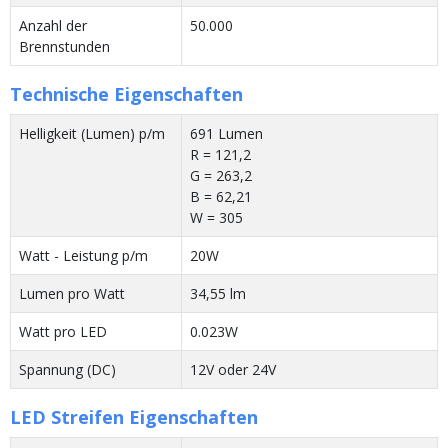
Anzahl der
50.000
Brennstunden
Technische Eigenschaften
Helligkeit (Lumen) p/m
691 Lumen
R = 121,2
G = 263,2
B = 62,21
W = 305
Watt - Leistung p/m
20W
Lumen pro Watt
34,55 lm
Watt pro LED
0.023W
Spannung (DC)
12V oder 24V
LED Streifen Eigenschaften