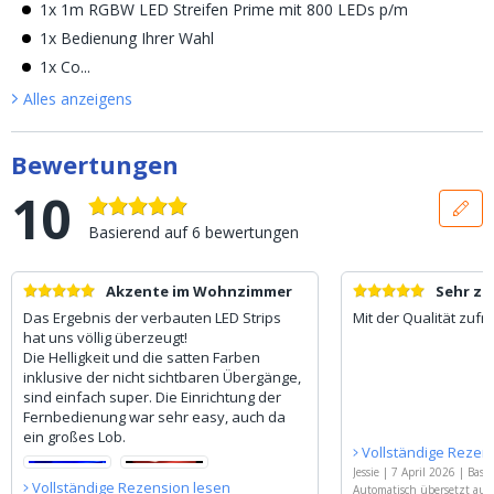
1x 1m RGBW LED Streifen Prime mit 800 LEDs p/m
1x Bedienung Ihrer Wahl
1x Co...
Alles anzeigen
s
Bewertungen
10
Basierend auf
6
bewertungen
Akzente im Wohnzimmer
Sehr zu
Das Ergebnis der verbauten LED Strips
Mit der Qualität zufr
hat uns völlig überzeugt!
Die Helligkeit und die satten Farben
inklusive der nicht sichtbaren Übergänge,
sind einfach super. Die Einrichtung der
Fernbedienung war sehr easy, auch da
ein großes Lob.
Vollständige Rezen
Jessie
|
7 April 2026
|
Basie
Vollständige Rezension lesen
Meter RGBW LED Streifen K
Automatisch übersetzt aus