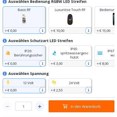
Auswählen Bedienung RGBW LED Streifen
Basic RF
Luxuriöse Touch RF
Bedienung
+
€ 0
,
00
+
€ 10
,
00
+
€ 15
,
00
Auswählen Schutzart LED Streifen
IP65:
IP20:
IP67: 
spritzwassergesc
Berührungssicher
was
hützt
+
€ 0
,
00
+
€ 3
,
00
+
€ 8
,
00
Auswählen Spannung
12 Volt
24 Volt
+
€ 0
,
00
+
€ 2
,
50
In den Warenkorb