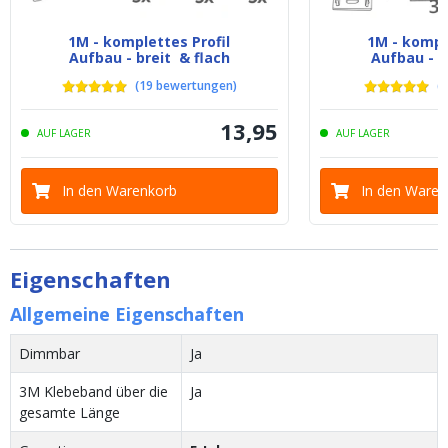
1M - komplettes Profil
1M - komple
Aufbau - breit & flach
Aufbau - b
(
19
bewertungen
)
(
6
13
,
95
AUF LAGER
AUF LAGER
In den Warenkorb
In den Waren
Eigenschaften
Allgemeine Eigenschaften
Dimmbar
Ja
3M Klebeband über die
Ja
gesamte Länge