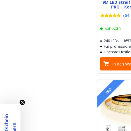
9M LED Stre
PRO | Ko
(
64
AUF LAGER
240 LEDs | 165
Für profession
Höchste Lichtle
In den W
PRO