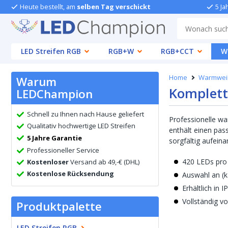
Heute bestellt, am
selben Tag verschickt
5 Ja
LED Streifen RGB
RGB+W
RGB+CCT
W
Home
Warmwei
Warum
Kompletts
LEDChampion
Schnell zu Ihnen nach Hause geliefert
Professionelle wa
Qualitativ hochwertige LED Streifen
enthält einen pas
5 Jahre Garantie
sorgfältig aufeina
Professioneller Service
420 LEDs pro
Kostenloser
Versand ab 49,-€ (DHL)
Kostenlose Rücksendung
Auswahl an (k
Erhältlich in 
Vollständig v
Produktpalette
LED Streifen RGB