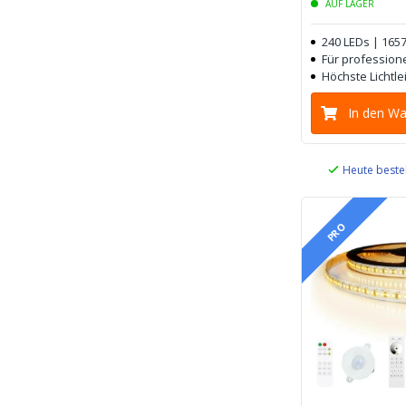
AUF LAGER
240 LEDs | 165
Für profession
Höchste Lichtle
In den W
Heute beste
PRO