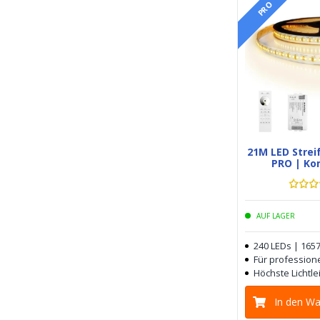
PRO
21M LED Stre
PRO | Ko
AUF LAGER
240 LEDs | 165
Für profession
Höchste Lichtle
In den W