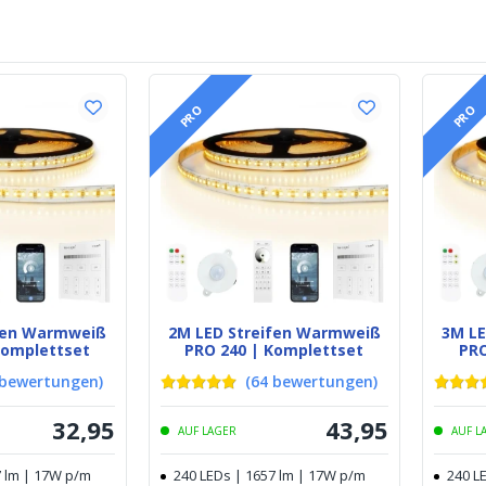
PRO
PRO
ifen Warmweiß
2M LED Streifen Warmweiß
3M L
Komplettset
PRO 240 | Komplettset
PRO
bewertungen
)
(
64
bewertungen
)
32
,
95
43
,
95
AUF LAGER
AUF L
7 lm | 17W p/m
240 LEDs | 1657 lm | 17W p/m
240 L