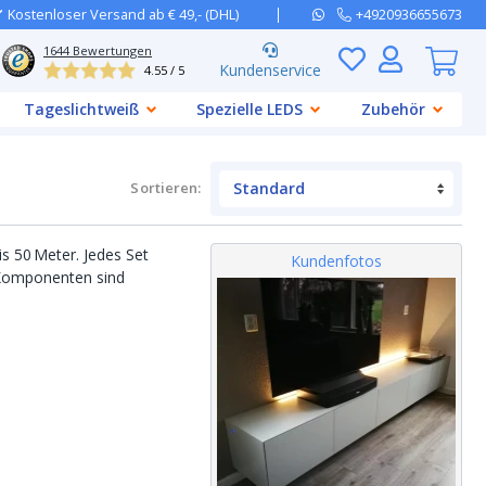
Kostenloser Versand ab € 49,- (DHL)
+4920936655673
1644
Bewertungen
Kundenservice
4.55 / 5
Tageslichtweiß
Spezielle LEDS
Zubehör
Sortieren
:
s 50 Meter. Jedes Set
Kundenfotos
e Komponenten sind