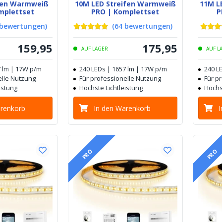
ifen Warmweiß
10M LED Streifen Warmweiß
11M L
mplettset
PRO | Komplettset
P
bewertungen
)
(
64
bewertungen
)
159
,
95
175
,
95
AUF LAGER
AUF L
7 lm | 17W p/m
240 LEDs | 1657 lm | 17W p/m
240 L
elle Nutzung
Für professionelle Nutzung
Für p
istung
Höchste Lichtleistung
Höchs
arenkorb
In den Warenkorb
PRO
PRO