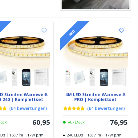
PRO
ED Streifen Warmweiß
4M LED Streifen Warmweiß
 240 | Komplettset
PRO | Komplettset
(
64
bewertungen
)
(
64
bewertungen
)
60
,
95
76
,
95
AGER
AUF LAGER
EDs | 1657 lm | 17W p/m
240 LEDs | 1657 lm | 17W p/m