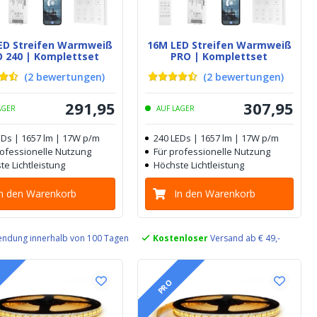
ED Streifen Warmweiß
16M LED Streifen Warmweiß
 240 | Komplettset
PRO | Komplettset
(
2
bewertungen
)
(
2
bewertungen
)
291
,
95
307
,
95
AGER
AUF LAGER
EDs | 1657 lm | 17W p/m
240 LEDs | 1657 lm | 17W p/m
rofessionelle Nutzung
Für professionelle Nutzung
te Lichtleistung
Höchste Lichtleistung
In den Warenkorb
In den Warenkorb
ndung innerhalb von 100 Tagen
Kostenloser
Versand ab € 49,-
PRO