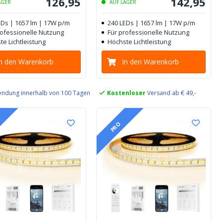
126
,
95
142
,
95
AGER
AUF LAGER
EDs | 1657 lm | 17W p/m
240 LEDs | 1657 lm | 17W p/m
rofessionelle Nutzung
Für professionelle Nutzung
te Lichtleistung
Höchste Lichtleistung
In den Warenkorb
In den Warenkorb
ndung innerhalb von 100 Tagen
Kostenloser
Versand ab € 49,-
PRO