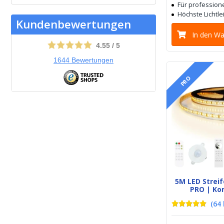
Für profession
Höchste Lichtle
Kundenbewertungen
In den W
4.55
/
5
1644
Bewertungen
PRO
5M LED Stre
PRO | Ko
(
64