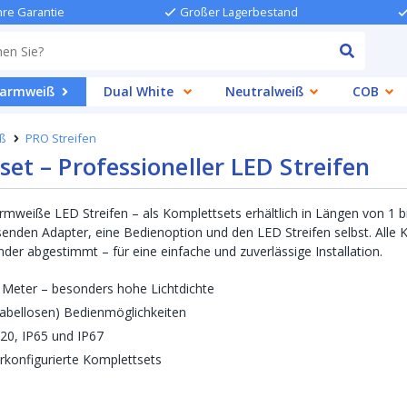
hre Garantie
Großer Lagerbestand
armweiß
Dual White
Neutralweiß
COB
ß
PRO Streifen
et – Professioneller LED Streifen
rmweiße LED Streifen – als Komplettsets erhältlich in Längen von 1 bi
senden Adapter, eine Bedienoption und den LED Streifen selbst. All
nder abgestimmt – für eine einfache und zuverlässige Installation.
 Meter – besonders hohe Lichtdichte
abellosen) Bedienmöglichkeiten
IP20, IP65 und IP67
orkonfigurierte Komplettsets