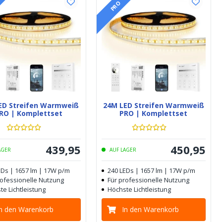
PRO
ED Streifen Warmweiß
24M LED Streifen Warmweiß
RO | Komplettset
PRO | Komplettset
439
,
95
450
,
95
AGER
AUF LAGER
EDs | 1657 lm | 17W p/m
240 LEDs | 1657 lm | 17W p/m
rofessionelle Nutzung
Für professionelle Nutzung
te Lichtleistung
Höchste Lichtleistung
In den Warenkorb
In den Warenkorb