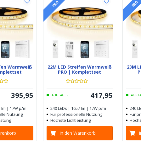
PRO
PRO
ifen Warmweiß
22M LED Streifen Warmweiß
23M L
mplettset
PRO | Komplettset
P
395
,
95
417
,
95
AUF LAGER
AUF L
7 lm | 17W p/m
240 LEDs | 1657 lm | 17W p/m
240 L
elle Nutzung
Für professionelle Nutzung
Für p
istung
Höchste Lichtleistung
Höchs
arenkorb
In den Warenkorb