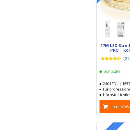
17M LED Stre
PRO | Ko
(
2
AUF LAGER
240 LEDs | 165
Für profession
Höchste Lichtle
In den W