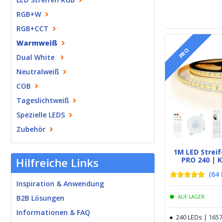
RGB+W
RGB+CCT
Warmweiß
PRO
Dual White
Neutralweiß
COB
Tageslichtweiß
Spezielle LEDS
Zubehör
1M LED Stre
Hilfreiche Links
PRO 240 | 
(
64
Inspiration & Anwendung
AUF LAGER
B2B Lösungen
Informationen & FAQ
240 LEDs | 165