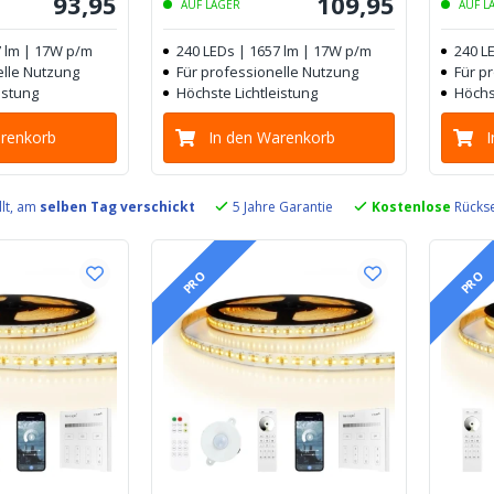
93
,
95
109
,
95
AUF LAGER
AUF L
7 lm | 17W p/m
240 LEDs | 1657 lm | 17W p/m
240 L
elle Nutzung
Für professionelle Nutzung
Für p
istung
Höchste Lichtleistung
Höchs
arenkorb
In den Warenkorb
llt, am
selben Tag verschickt
5 Jahre Garantie
Kostenlose
Rückse
PRO
PRO