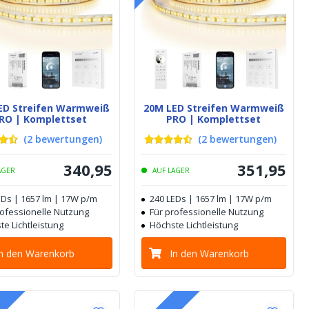
ED Streifen Warmweiß
20M LED Streifen Warmweiß
RO | Komplettset
PRO | Komplettset
(
2
bewertungen
)
(
2
bewertungen
)
340
,
95
351
,
95
AGER
AUF LAGER
EDs | 1657 lm | 17W p/m
240 LEDs | 1657 lm | 17W p/m
rofessionelle Nutzung
Für professionelle Nutzung
te Lichtleistung
Höchste Lichtleistung
In den Warenkorb
In den Warenkorb