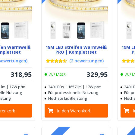
ifen Warmweiß
18M LED Streifen Warmweiß
19M L
mplettset
PRO | Komplettset
P
bewertungen
)
(
2
bewertungen
)
318
,
95
329
,
95
AUF LAGER
AUF L
7 lm | 17W p/m
240 LEDs | 1657 lm | 17W p/m
240 L
elle Nutzung
Für professionelle Nutzung
Für p
istung
Höchste Lichtleistung
Höchs
arenkorb
In den Warenkorb