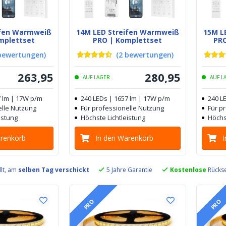
ifen Warmweiß
14M LED Streifen Warmweiß
15M L
mplettset
PRO | Komplettset
PRO
bewertungen
)
(
2
bewertungen
)
263
,
95
280
,
95
AUF LAGER
AUF L
7 lm | 17W p/m
240 LEDs | 1657 lm | 17W p/m
240 L
elle Nutzung
Für professionelle Nutzung
Für p
istung
Höchste Lichtleistung
Höchs
arenkorb
In den Warenkorb
llt, am
selben Tag verschickt
5 Jahre Garantie
Kostenlose
Rückse
PRO
PRO