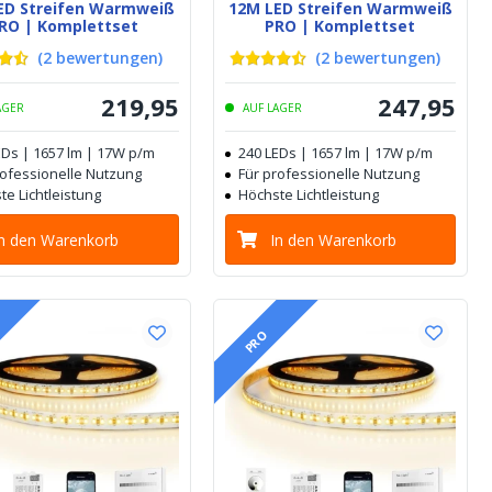
ED Streifen Warmweiß
12M LED Streifen Warmweiß
RO | Komplettset
PRO | Komplettset
(
2
bewertungen
)
(
2
bewertungen
)
219
,
95
247
,
95
AGER
AUF LAGER
EDs | 1657 lm | 17W p/m
240 LEDs | 1657 lm | 17W p/m
rofessionelle Nutzung
Für professionelle Nutzung
te Lichtleistung
Höchste Lichtleistung
In den Warenkorb
In den Warenkorb
PRO