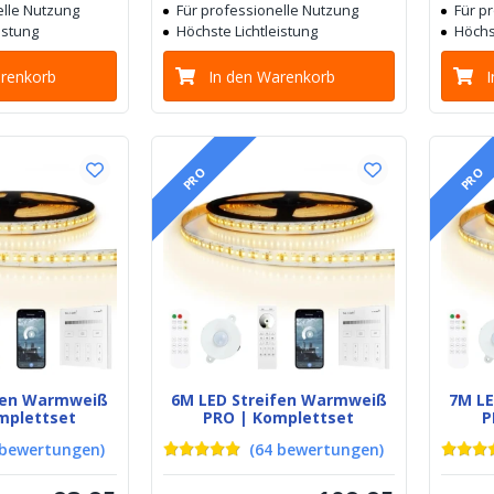
elle Nutzung
Für professionelle Nutzung
Für p
istung
Höchste Lichtleistung
Höchs
arenkorb
In den Warenkorb
PRO
PRO
ifen Warmweiß
6M LED Streifen Warmweiß
7M L
mplettset
PRO | Komplettset
P
bewertungen
)
(
64
bewertungen
)