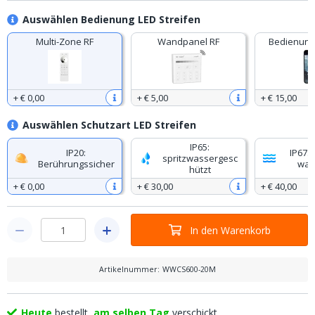
Auswählen Bedienung LED Streifen
Multi-Zone RF
Wandpanel RF
Bedienung
+
€ 0
,
00
+
€ 5
,
00
+
€ 15
,
00
Auswählen Schutzart LED Streifen
IP65:
IP20:
IP67: 
spritzwassergesc
Berührungssicher
was
hützt
+
€ 0
,
00
+
€ 30
,
00
+
€ 40
,
00
In den Warenkorb
Artikelnummer
:
WWCS600-20M
Heute
bestellt,
am selben Tag
verschickt