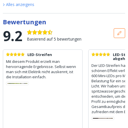
Alles anzeigen
s
Bewertungen
9.2
Basierend auf
5
bewertungen
LED-Streifen
LED-Str
abgehän
Mit diesem Produkt erzielt man
Küche
Der LED-Streifen hat
hervorragende Ergebnisse. Selbst wenn
schönen Effekt verli
man sich mit Elektrik nicht auskennt, ist
600 Mini-LEDs pro Me
die Installation einfach.
Belastung für ein se
Licht. Wir haben uns 
spritzwassergeschüt
entschieden, um die
Profil zu ermögliche
Gesamtkaufpreis deut
zufrieden mit dem Er