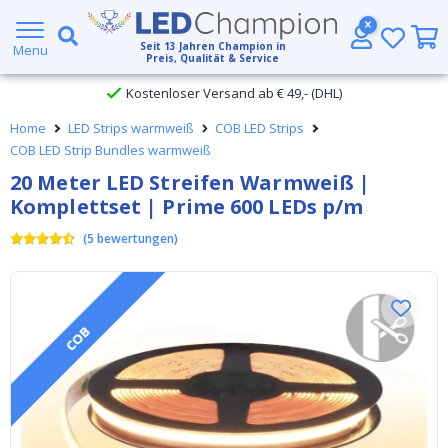
Großer Lagerbestand
Seit
13
Jahren Champion in
Menu
Preis, Qualität & Service
Kostenloser Versand ab € 49,- (DHL)
Home
LED Strips warmweiß
COB LED Strips
Heute bestellt, am
selben Tag verschickt
COB LED Strip Bundles warmweiß
20 Meter LED Streifen Warmweiß |
Komplettset | Prime 600 LEDs p/m
(
5
bewertungen
)
COB