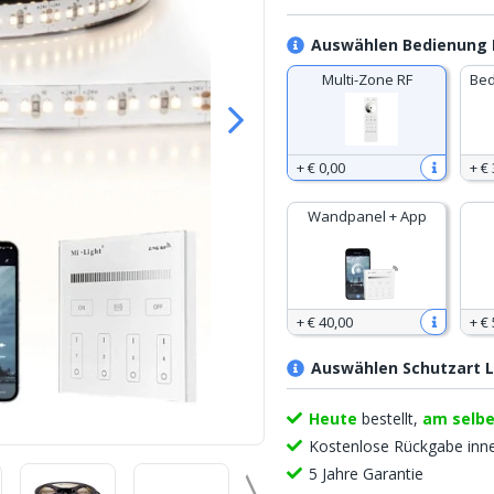
Auswählen Bedienung 
Multi-Zone RF
Bed
+
€ 0
,
00
+
€ 
Wandpanel + App
+
€ 40
,
00
+
€ 
Auswählen Schutzart L
Heute
bestellt,
am selb
Kostenlose Rückgabe inn
5 Jahre Garantie