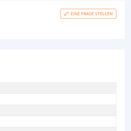
IP65: 3M VHB
IP67: 3M VHB
EINE FRAGE STELLEN
Streifens
IP20: 8 mm
IP65: 10 mm
IP67: 10 mm
Streifens
IP20: 1,14 mm
IP65: 5,42 mm
IP67: 5,42 mm
Anfang
5.5x2.1 DC Stecker Typ Frau
Ende
5.5x2.1 DC Stecker Typ Mann