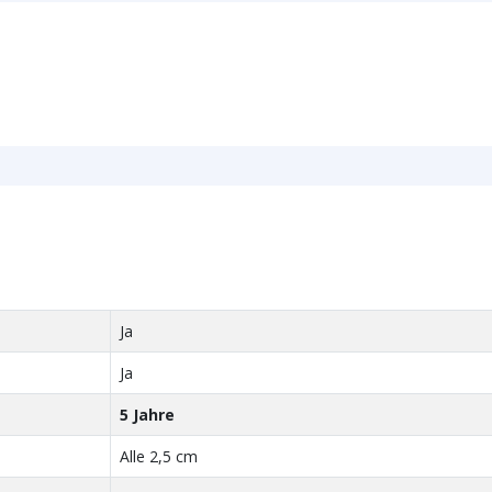
Breite des LED 
Dicke des LED 
Anschluss am 
Anschluss am 
Ja
Ja
5 Jahre
Alle 2,5 cm