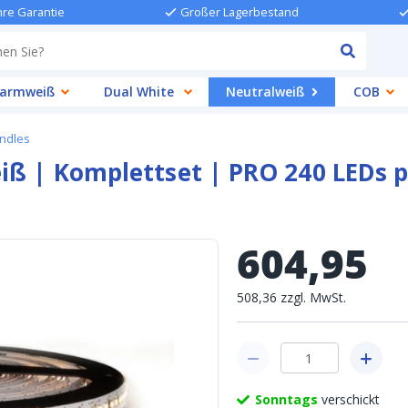
hre Garantie
Großer Lagerbestand
armweiß
Dual White
Neutralweiß
COB
undles
eiß | Komplettset | PRO 240 LEDs 
604
,
95
508
,
36
zzgl.
MwSt.
Sonntags
verschickt