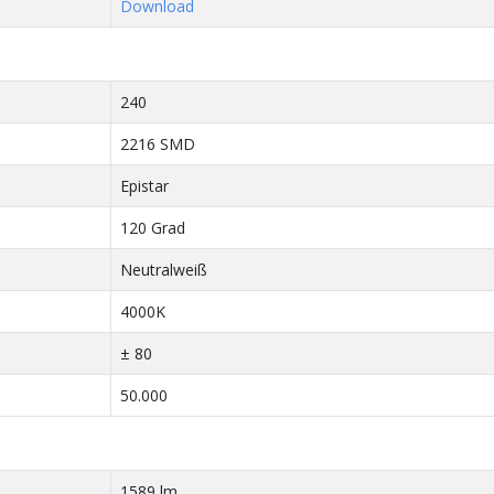
Download
240
2216 SMD
Epistar
120 Grad
Neutralweiß
4000K
± 80
50.000
1589 lm