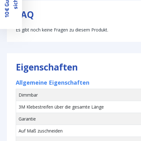
1
0
€
G
u
t
s
c
h
e
i
n
s
i
c
h
e
r
n
FAQ
Es gibt noch keine Fragen zu diesem Produkt.
Eigenschaften
Allgemeine Eigenschaften
Dimmbar
3M Klebestreifen über die gesamte Länge
Garantie
Auf Maß zuschneiden