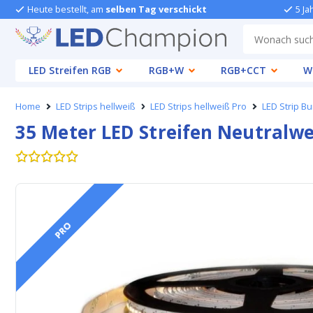
Heute bestellt, am
selben Tag verschickt
5 Ja
LED Streifen RGB
RGB+W
RGB+CCT
W
Home
LED Strips hellweiß
LED Strips hellweiß Pro
LED Strip B
35 Meter LED Streifen Neutralw
PRO