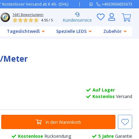
Kostenloser Versand ab € 49,- (DHL)
+4920936655673
1641
Bewertungen
Kundenservice
4.55 / 5
Tageslichtweiß
Spezielle LEDS
Zubehör
p/Meter
Auf Lager
Kostenlos
Versand
In den Warenkorb
Kostenlose
Rücksendung
5 Jahre
Garantie