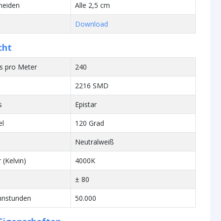
neiden
Alle 2,5 cm
Download
cht
s pro Meter
240
2216 SMD
s
Epistar
el
120 Grad
Neutralweiß
 (Kelvin)
4000K
± 80
nnstunden
50.000