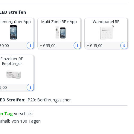
LED Streifen
ienung über App
Multi-Zone RF + App
Wandpanel RF
30
,
00
+
€ 35
,
00
+
€ 15
,
00
Einzelner RF-
Empfänger
5
,
00
ED Streifen
: IP20: Berührungssicher
en Tag
verschickt
erhalb von 100 Tagen