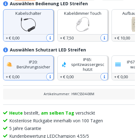
Auswählen Bedienung LED Streifen
Kabelschalter
Kabeldimmer Touch
Aufbau 
+
€ 0
,
00
+
€ 7
,
50
+
€ 10
,
00
Auswählen Schutzart LED Streifen
IP65:
IP20:
IP67: 
spritzwassergesc
Berührungssicher
was
hützt
+
€ 0
,
00
+
€ 0
,
00
+
€ 0
,
00
Artikelnummer
:
HWCS504-08M
Heute
bestellt,
am selben Tag
verschickt
Kostenlose Rückgabe innerhalb von 100 Tagen
5 Jahre Garantie
Kundenbewertung LEDChampion 4.55/5