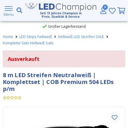
5 Jahre Garantie
Seit
13
Jahren Champion in
Menu
Preis, Qualität & Service
Großer Lagerbestand
Home
LED Strips hellweiß
Hellweiß LED Streifen SALE
Kostenloser Versand ab € 49,- (DHL)
Komplette Sets Hellweiß Sale
Heute bestellt, am
selben Tag verschickt
Ausverkauft
8 m LED Streifen Neutralweiß |
Komplettset | COB Premium 504 LEDs
p/m