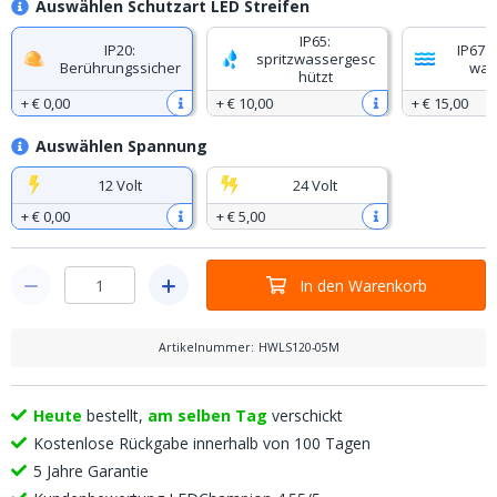
Auswählen Schutzart LED Streifen
IP65:
IP20:
IP67: 
spritzwassergesc
Berührungssicher
was
hützt
+
€ 0
,
00
+
€ 10
,
00
+
€ 15
,
00
Auswählen Spannung
12 Volt
24 Volt
+
€ 0
,
00
+
€ 5
,
00
In den Warenkorb
Artikelnummer
:
HWLS120-05M
Heute
bestellt,
am selben Tag
verschickt
Kostenlose Rückgabe innerhalb von 100 Tagen
5 Jahre Garantie