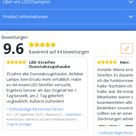
Über uns
LEDChampion
Product
informationen
Bewertungen
9.6
Jetzt anmelden und 5 €
Basierend auf
64
bewertungen
Willkommensrabatt erhalten!
LED-Streifen
Herr.
Dunstabzugshaube
Vorname
Vorteile: Meine erste
35 Jahre alte Dunstabzugshaube, defekte
Streifen. Es dauerte 
Lampe, kein Ersatz mehr erhältlich. Habe
ich die Funktionswe
es mit einem LED-Streifen versucht,
hatte. Nachdem ich 
Email
Ergebnis besser als das Original! Am 1.
hatte, war die Install
Tag bestellt, am 2. Tag geliefert;
Mitarbeiter waren se
unglaublich. Äußerst zufrieden!
beantworteten alle 
Bedenken souverän. N
Abonnieren!
Vollständige Rezension lesen
sollten sie an einer A
Eric
|
29 September 2025
|
Basierend auf
weiterlesen
...
Zeichnungen arbeiten
'
Automatisch übersetzt aus dem Niederländischen.
LED Streifen 1 m Neutralweiß | Einzeln
alles gemacht wird.
er Streifen | Premium 120 SMD-LEDs p/
Original anzeigen.
Folg uns auf Social Media
m
'
Vollständige Rezen