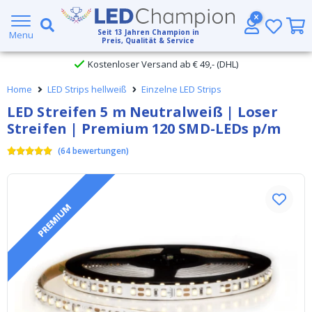
Großer Lagerbestand
Seit
13
Jahren Champion in
Menu
Preis, Qualität & Service
Kostenloser Versand ab € 49,- (DHL)
Home
LED Strips hellweiß
Einzelne LED Strips
Heute bestellt, am
selben Tag verschickt
LED Streifen 5 m Neutralweiß | Loser
Streifen | Premium 120 SMD-LEDs p/m
(
64
bewertungen
)
PREMIUM