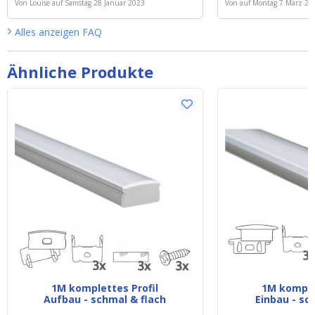
Von
Louise
auf
Samstag 28 Januar 2023
Von
auf
Montag 7 März 20
Alles anzeigen
FAQ
Ähnliche Produkte
1M komplettes Profil
1M komplet
Aufbau - schmal & flach
Einbau - sc