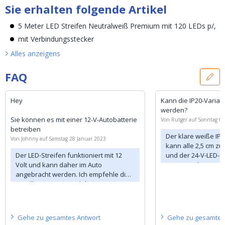
Sie erhalten folgende Artikel
5 Meter LED Streifen Neutralweiß Premium mit 120 LEDs p/,
mit Verbindungsstecker
Alles anzeigen
s
FAQ
Hey
Kann die IP20-Varian
werden?
Sie können es mit einer 12-V-Autobatterie
Von
Rutger
auf
Sonntag 6 
betreiben
Der klare weiße IP2
Von
Johnny
auf
Samstag 28 Januar 2023
kann alle 2,5 cm z
Der LED-Streifen funktioniert mit 12
und der 24-V-LED-St
Volt und kann daher im Auto
cm zugeschnitten we
angebracht werden. Ich empfehle die
auch für IP65 und I
Installation eines Stabilisators, um
Spannungsspitzen zu vermeiden.
Gehe zu
gesamtes
Antwort
Gehe zu
gesamte