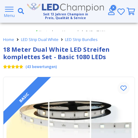
Großer Lagerbestand
Seit
13
Jahren Champion in
Menu
Preis, Qualität & Service
Kostenloser Versand ab € 49,- (DHL)
Home
LED Strip Dual White
LED Strip Bundles
Heute bestellt, am
selben Tag verschickt
18 Meter Dual White LED Streifen
komplettes Set - Basic 1080 LEDs
(
43
bewertungen
)
BASIC