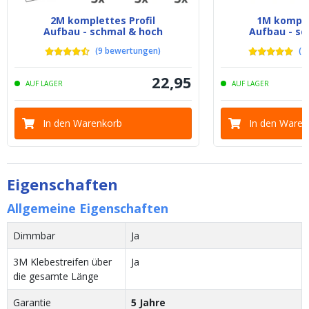
2M komplettes Profil
1M komplet
Aufbau - schmal & hoch
Aufbau - sc
(
9
bewertungen
)
(
1
22
,
95
AUF LAGER
AUF LAGER
In den Warenkorb
In den Waren
Eigenschaften
Allgemeine Eigenschaften
Dimmbar
Ja
3M Klebestreifen über
Ja
die gesamte Länge
Garantie
5 Jahre