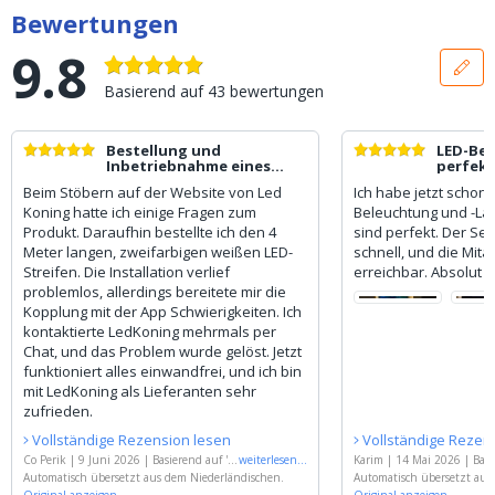
Bewertungen
9.8
Basierend auf
43
bewertungen
Bestellung und
LED-Bel
Inbetriebnahme eines
perfekt
doppelten weißen LED-
Beim Stöbern auf der Website von Led
Ich habe jetzt schon 
Streifens.
Koning hatte ich einige Fragen zum
Beleuchtung und -Lam
Produkt. Daraufhin bestellte ich den 4
sind perfekt. Der Ser
Meter langen, zweifarbigen weißen LED-
schnell, und die Mita
Streifen. Die Installation verlief
erreichbar. Absolut 
problemlos, allerdings bereitete mir die
Kopplung mit der App Schwierigkeiten. Ich
kontaktierte LedKoning mehrmals per
Chat, und das Problem wurde gelöst. Jetzt
funktioniert alles einwandfrei, und ich bin
mit LedKoning als Lieferanten sehr
zufrieden.
Vollständige Rezension lesen
Vollständige Rezen
Co Perik
|
9 Juni 2026
|
Basierend auf
'
4
weiterlesen
...
Karim
|
14 Mai 2026
|
Basi
Meter Dual White LED Streifen komplett
Automatisch übersetzt aus dem Niederländischen.
eter Dual White LED Streif
Automatisch übersetzt aus