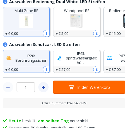
Auswählen Bedienung Dual White LED Streifen
Multi-Zone RF
Wandpanel RF
Bedienung
+
€ 0
,
00
+
€ 5
,
00
+
€ 15
,
00
Auswählen Schutzart LED Streifen
IP65:
IP20:
IP67: 
spritzwassergesc
Berührungssicher
was
hützt
+
€ 0
,
00
+
€ 27
,
00
+
€ 37
,
00
In den Warenkorb
Artikelnummer
:
DWCS60-18M
Heute
bestellt,
am selben Tag
verschickt
Kostenlose Rückgabe innerhalb von 100 Tagen