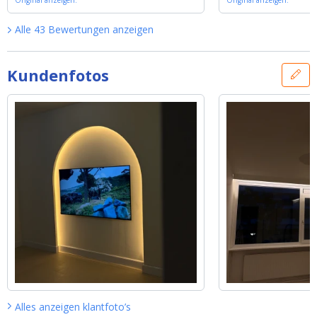
es Set - Basic 240 LEDs
Original anzeigen.
'
Set - Basic 420 LEDs
Original anzeigen.
'
Alle
43
Bewertungen
anzeigen
Kundenfotos
Alles anzeigen
klantfoto’s