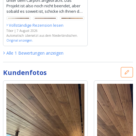
unter dem Carport angebracht. Das
Projekt ist also noch nicht beendet, aber
sobald es soweit ist, schicke ich Ihnen das
Ergebnis. Ich sende Ihnen jetzt schon
Fotos, um Ihnen den aktuellen Stand zu
Vollständige Rezension lesen
zeigen.
Tibor
|
7 August 2026
Automatisch übersetzt aus dem Niederländischen.
Original anzeigen.
Alle
1
Bewertungen
anzeigen
Kundenfotos