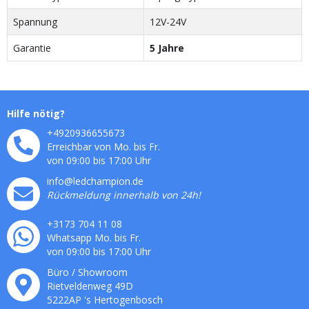
Spannung
12V-24V
Garantie
5 Jahre
Hilfe nötig?
+4920936655673
Erreichbar von Mo. bis Fr.
von 09:00 bis 17:00 Uhr
info@ledchampion.de
Rückmeldung innerhalb von 24h!
+3173 704 11 08
Whatsapp Mo. bis Fr.
von 09:00 bis 17:00 Uhr
Büro / Showroom
Rietveldenweg
49
D
5222AP
's
Hertogenbosch