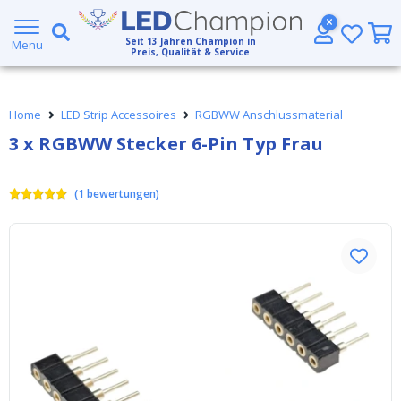
Kostenloser Versand ab € 49,- (DHL)
Seit
13
Jahren Champion in
Heute bestellt, am
selben Tag verschickt
Menu
Preis, Qualität & Service
5 Jahre Garantie
Home
LED Strip Accessoires
RGBWW Anschlussmaterial
Großer Lagerbestand
3 x RGBWW Stecker 6-Pin Typ Frau
Kostenloser Versand ab € 49,- (DHL)
(
1
bewertungen
)
Heute bestellt, am
selben Tag verschickt