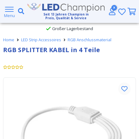
5 Jahre Garantie
Seit
13
Jahren Champion in
Menu
Preis, Qualität & Service
Großer Lagerbestand
Home
LED Strip Accessoires
RGB Anschlussmaterial
Kostenloser Versand ab € 49,- (DHL)
RGB SPLITTER KABEL in 4 Teile
Heute bestellt, am
selben Tag verschickt