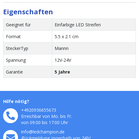
Eigenschaften
Geeignet für
Einfarbige LED Streifen
Format
5.5 x 2.1 cm
SteckerTyp
Mannn
Spannung
12V-24V
Garantie
5 Jahre
Hilfe nötig?
+4920936655673
Erreichbar von Mo. bis Fr.
von 09:00 bis 17:00 Uhr
info@ledchampion.de
Rückmeldung innerhalb von 24h!