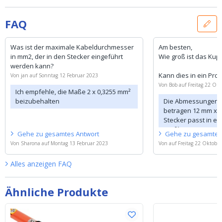
FAQ
Was ist der maximale Kabeldurchmesser
Am besten,
in mm2, der in den Stecker eingeführt
Wie groß ist das Kup
werden kann?
Kann dies in ein Prof
Von
jan
auf
Sonntag 12 Februar 2023
Von
Bob
auf
Freitag 22 Ok
Ich empfehle, die Maße 2 x 0,3255 mm²
beizubehalten
Die Abmessungen d
betragen 12 mm x 1
Stecker passt in ei
Profil.
Gehe zu
gesamtes
Antwort
Gehe zu
gesamte
Von
Sharona
auf
Montag 13 Februar 2023
Von
auf
Freitag 22 Oktobe
Alles anzeigen
FAQ
Ähnliche Produkte