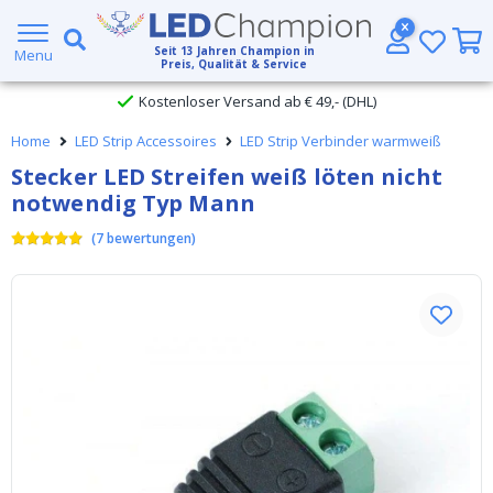
Großer Lagerbestand
Seit
13
Jahren Champion in
Menu
Preis, Qualität & Service
Kostenloser Versand ab € 49,- (DHL)
Home
LED Strip Accessoires
LED Strip Verbinder warmweiß
Heute bestellt, am
selben Tag verschickt
Stecker LED Streifen weiß löten nicht
notwendig Typ Mann
(
7
bewertungen
)