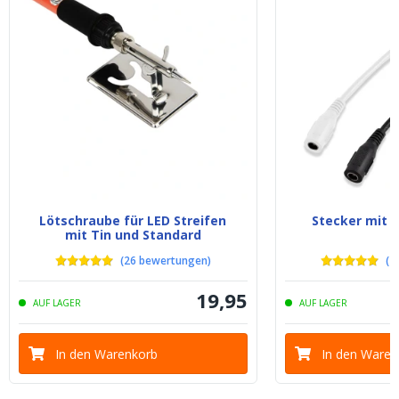
Lötschraube für LED Streifen
Stecker mit K
mit Tin und Standard
(
26
bewertungen
)
(
1
19
,
95
AUF LAGER
AUF LAGER
In den Warenkorb
In den Waren