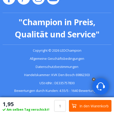
"
Champion in Preis,
Qualität und Service
"
Copyright
©
2026
LEDChampion
Allgemeine Geschäftsbedingungen
Datenschutzbestimmungen
Handelskammer: KVK Den Bosch 69862303
USt-IdNr.: DE335757830
Bewertungen durch Kunden:
4.55
/
5
-
1640
Bewertungen
1
,
95
In den Warenkorb
Am selben Tag verschickt!