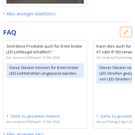
Alles anzeigen
klantfoto’s
FAQ
Sind diese Produkte auch für 8 mm breite
Kann dies auch für C
LED-Lichtkegel erhältlich?
67 oder IP 65) verwe
Von
Sonny
auf
Mittwoch 13 Mai 2026
Von
Dries
auf
Donnerstag 1
Diese Stecker können für 8 mm breite
Dieser Stecker ist n
LED-Lichtstrahlen angepasst werden.
LED-Streifen geeigne
von LED-Streifen li
nah beieinander u
Anschlüssen, wodur
Verbindung mit ei
nicht möglich ist. 
ein loses 2-adrige
und dieses über ei
Gehe zu
gesamtes
Antwort
Gehe zu
gesamte
anschließen.
Von
Louise
auf
Mittwoch 13 Mai 2026
Von
auf
Freitag 2 April 202
Alles anzeigen
FAQ