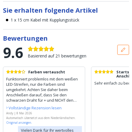
Sie erhalten folgende Artikel
1 x 15 cm Kabel mit Kupplungsstück
Bewertungen
9.6
Basierend auf
21
bewertungen
Farben vertauscht
Startse
Anschlu
Funktioniert problemlos mit dem weißen
WEISSES
Sehr einfach zu bed
LED-Streifen, nur die Farben sind
STECKE
umgekehrt. Achten Sie daher beim
Anschließen darauf, dass Sie den
schwarzen Draht für + und NICHT den
roten verwenden.
Vollständige Rezension lesen
Diesen Unterschied können Sie auch in
Andy
|
8 Mai 2026
dem anderen Artikel sehen, in dem Sie
Automatisch übersetzt aus dem Niederländischen.
diese Verbindung für eine Eckverbindung
Original anzeigen.
verwenden; dort befindet sich das + an
Vielen Dank für Ihr wertvolles
der richtigen Stelle.