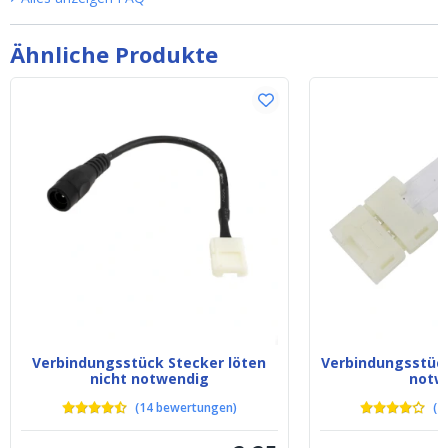
Ähnliche Produkte
Verbindungsstück Stecker löten
Verbindungsstück
nicht notwendig
notw
(
14
bewertungen
)
(
1