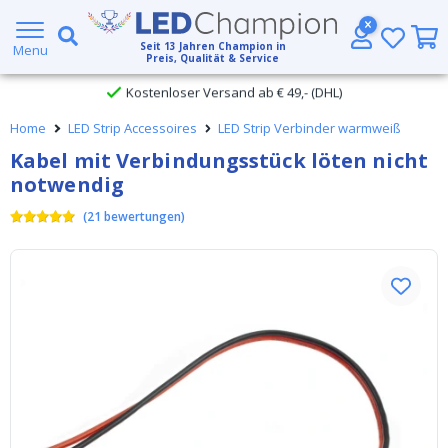
Großer Lagerbestand
Seit
13
Jahren Champion in
Menu
Preis, Qualität & Service
Kostenloser Versand ab € 49,- (DHL)
Home
LED Strip Accessoires
LED Strip Verbinder warmweiß
Heute bestellt, am
selben Tag verschickt
Kabel mit Verbindungsstück löten nicht
notwendig
(
21
bewertungen
)