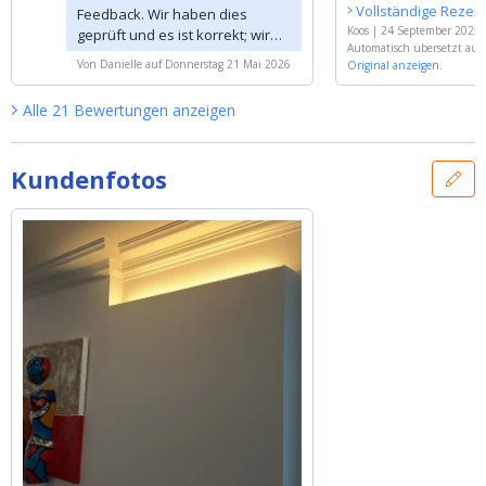
Vollständige Rezen
Feedback. Wir haben dies
Koos
|
24 September 2025
geprüft und es ist korrekt; wir
Automatisch übersetzt aus
werden daher sicherstellen,
Von
Danielle
auf
Donnerstag 21 Mai 2026
Original anzeigen.
dass dies in der neuen
Produktion anders gehandhabt
Alle
21
Bewertungen
anzeigen
wird.
Kundenfotos