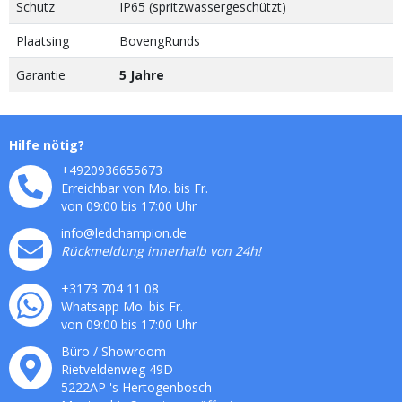
Schutz
IP65 (spritzwassergeschützt)
Plaatsing
BovengRunds
Garantie
5 Jahre
Hilfe nötig?
+4920936655673
Erreichbar von Mo. bis Fr.
von 09:00 bis 17:00 Uhr
info@ledchampion.de
Rückmeldung innerhalb von 24h!
+3173 704 11 08
Whatsapp Mo. bis Fr.
von 09:00 bis 17:00 Uhr
Büro / Showroom
Rietveldenweg
49
D
5222AP
's
Hertogenbosch