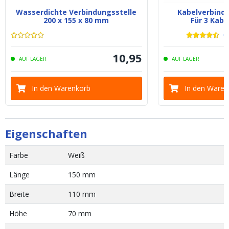
Wasserdichte Verbindungsstelle
Kabelverbinde
200 x 155 x 80 mm
Für 3 Kabe
(
3
10
,
95
AUF LAGER
AUF LAGER
In den Warenkorb
In den Waren
Eigenschaften
Farbe
Weiß
Länge
150 mm
Breite
110 mm
Höhe
70 mm