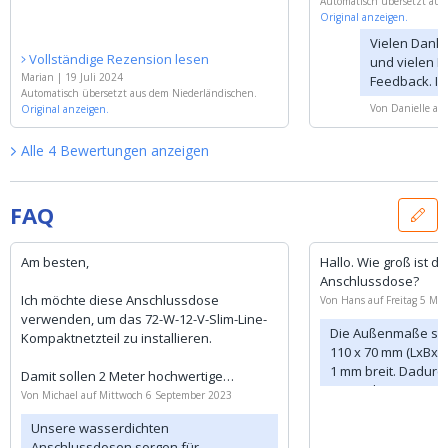
Automatisch übersetzt aus
Original anzeigen.
Vielen Dank 
Vollständige Rezension lesen
und vielen D
Marian
|
19 Juli 2024
Feedback. Ic
Automatisch übersetzt aus dem Niederländischen.
jeden Fall in
Von
Danielle
auf
Original anzeigen.
unserer Pro
Alle
4
Bewertungen
anzeigen
FAQ
Am besten,
Hallo. Wie groß ist d
Anschlussdose?
Ich möchte diese Anschlussdose
Von
Hans
auf
Freitag 5 Mä
verwenden, um das 72-W-12-V-Slim-Line-
Die Außenmaße sind 
Kompaktnetzteil zu installieren.
110 x 70 mm (LxBxH)
1 mm breit. Dadurc
Damit sollen 2 Meter hochwertige
Innenabmessungen 
warmweiße LED-Streifen (16 W) über und
Von
Michael
auf
Mittwoch 6 September 2023
x 68 mm.
unter einem Schrank im Badezimmer mit
Unsere wasserdichten
Strom versorgt werden (natürlich alle mit
Anschlussdosen sorgen für