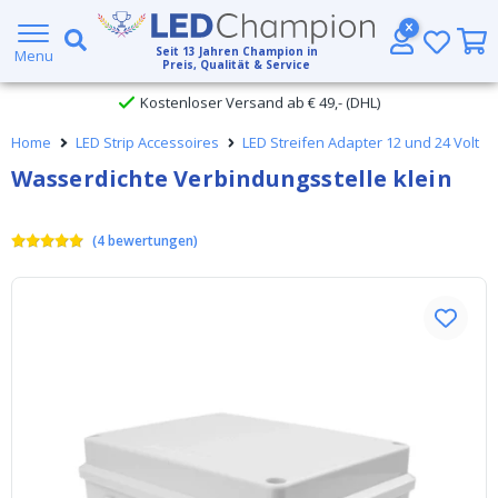
Großer Lagerbestand
Seit
13
Jahren Champion in
Menu
Preis, Qualität & Service
Kostenloser Versand ab € 49,- (DHL)
Home
LED Strip Accessoires
LED Streifen Adapter 12 und 24 Volt
Heute bestellt, am
selben Tag verschickt
Wasserdichte Verbindungsstelle klein
(
4
bewertungen
)