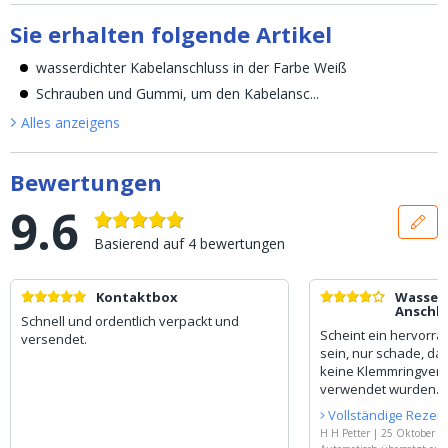
Sie erhalten folgende Artikel
wasserdichter Kabelanschluss in der Farbe Weiß
Schrauben und Gummi, um den Kabelansc...
Alles anzeigen
s
Bewertungen
9.6
Basierend auf
4
bewertungen
Kontaktbox
Wasser
Anschl
Schnell und ordentlich verpackt und
Scheint ein hervorr
versendet.
sein, nur schade, da
keine Klemmringver
verwendet wurden.
Vollständige Rezen
H H Petter
|
25 Oktober 2