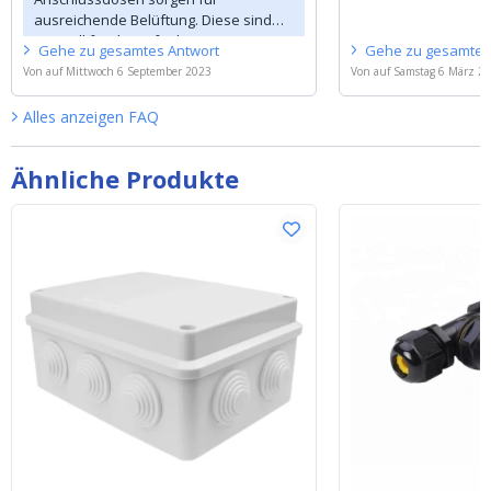
der richtigen Wasserdichtigkeit).
ausreichende Belüftung. Diese sind
Bietet die Anschlussdose noch
speziell für die Aufnahme von
ausreichend Möglichkeiten, das Netzteil
Gehe zu
gesamtes
Antwort
Gehe zu
gesamte
Geräten, unabhängig von der
zu kühlen, oder ist das bei der geringeren
Von
auf
Mittwoch 6 September 2023
Von
auf
Samstag 6 März 2
Wattzahl, konzipiert.
Wattzahl kein Problem?
Danke schön!
Alles anzeigen
FAQ
Ähnliche Produkte