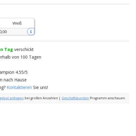
Weiß
0
,
00
en Tag
verschickt
erhalb von 100 Tagen
mpion 4.55/5
nen nach Hause
ung?
Kontaktieren
Sie uns!
gebot anfragen
bei großen Anzahlen
|
Geschäftskunden
Programm anschauen