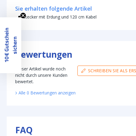
Sie erhalten folgende Artikel
Stecker mit Erdung und 120 cm Kabel
1
0
€
G
u
t
s
c
h
e
i
n
s
i
c
h
e
r
n
Bewertungen
Dieser Artikel wurde noch
SCHREIBEN SIE ALS E
nicht durch unsere Kunden
bewertet.
Alle
0
Bewertungen
anzeigen
FAQ