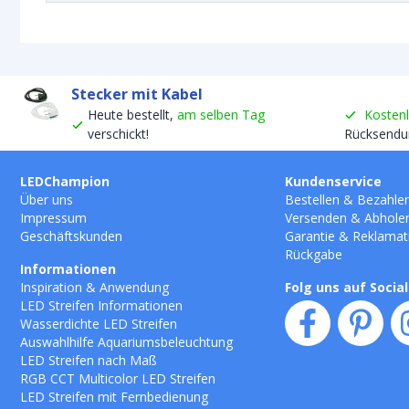
Stecker mit Kabel
Heute bestellt,
am selben Tag
Kosten
verschickt!
Rücksendu
LEDChampion
Kundenservice
Über uns
Bestellen
&
Bezahle
Impressum
Versenden
&
Abhole
Geschäftskunden
Garantie
&
Reklamat
Rückgabe
Informationen
Inspiration & Anwendung
Folg uns auf Socia
LED Streifen Informationen
Wasserdichte LED Streifen
Auswahlhilfe Aquariumsbeleuchtung
LED Streifen nach Maß
RGB CCT Multicolor LED Streifen
LED Streifen mit Fernbedienung