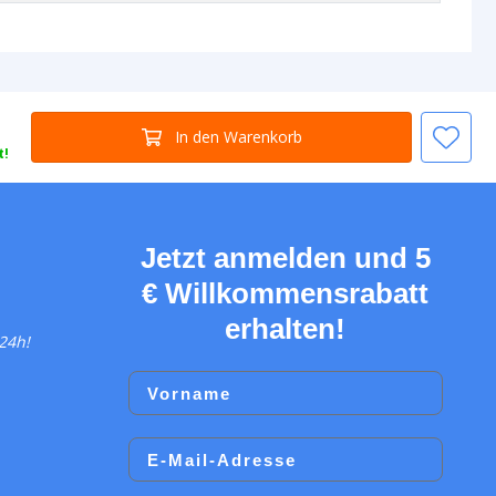
In den Warenkorb
t!
Jetzt anmelden und 5
€ Willkommensrabatt
erhalten!
24h!
Vorname
Email