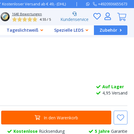
Kostenloser Versand ab € 49,- (DHL)
+4920936655673
1640
Bewertungen
Kundenservice
4.55 / 5
Tageslichtweiß
Spezielle LEDS
Zubehör
Auf Lager
4,
95
Versand
In den Warenkorb
Kostenlose
Rücksendung
5 Jahre
Garantie