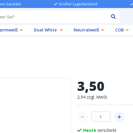
hre Garantie
Großer Lagerbestand
armweiß
Dual White
Neutralweiß
COB
3
,
50
2
,
94
zzgl.
MwSt.
Heute
verschickt