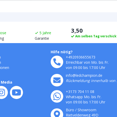
3
,
50
lose
5
Jahre
Am selben Tag verschick
ng
Garantie
Hilfe nötig?
n
+4920936655673
n
Erreichbar von Mo. bis Fr.
ionen
von 09:00 bis 17:00 Uhr
info@ledchampion.de
Rückmeldung innerhalb von 
l Media
+3173 704 11 08
Whatsapp Mo. bis Fr.
von 09:00 bis 17:00 Uhr
Büro / Showroom
Rietveldenweg
49
D