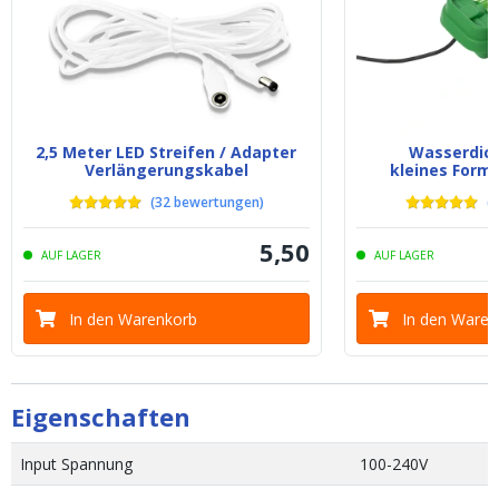
2,5 Meter LED Streifen / Adapter
Wasserdich
Verlängerungskabel
kleines Forma
(
32
bewertungen
)
(
4
5
,
50
AUF LAGER
AUF LAGER
In den Warenkorb
In den Waren
Eigenschaften
Input Spannung
100-240V