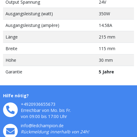
Output Spannung
24V
Ausgangsleistung (watt)
350W
Ausgangsleistung (ampère)
14.58A
Länge
215 mm
Breite
115 mm
Höhe
30 mm
Garantie
5 Jahre
Hilfe nötig?
+4920936655673
Erreichbar von Mo. bis Fr.
von 09:00 bis 17:00 Uhr
info@ledchampion.de
Rückmeldung innerhalb von 24h!