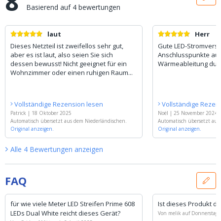
8
Basierend auf
4
bewertungen
laut
Herr
Dieses Netzteil ist zweifellos sehr gut,
Gute LED-Stromverso
aber es ist laut, also seien Sie sich
Anschlusspunkte auf
dessen bewusst! Nicht geeignet für ein
Wärmeableitung durc
Wohnzimmer oder einen ruhigen Raum...
Vollständige Rezension lesen
Vollständige Rezen
Patrick
|
18 Oktober 2025
Noël
|
25 November 2024
Automatisch übersetzt aus dem Niederländischen.
Automatisch übersetzt aus
Original anzeigen.
Original anzeigen.
Alle
4
Bewertungen
anzeigen
FAQ
für wie viele Meter LED Streifen Prime 608
Ist dieses Produkt d
LEDs Dual White reicht dieses Gerät?
Von
melik
auf
Donnerstag 