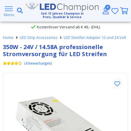
Großer Lagerbestand
Seit
13
Jahren Champion in
Menu
Preis, Qualität & Service
Kostenloser Versand ab € 49,- (DHL)
Home
LED Strip Accessoires
LED Streifen Adapter 12 und 24 Volt
Heute bestellt, am
selben Tag verschickt
350W - 24V / 14.58A professionelle
Stromversorgung für LED Streifen
(
4
bewertungen
)