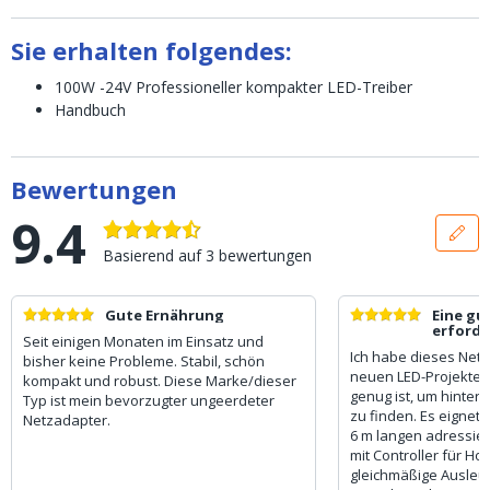
Sie erhalten folgendes:
100W -24V Professioneller kompakter LED-Treiber
Handbuch
Bewertungen
9.4
Basierend auf
3
bewertungen
Gute Ernährung
Eine gu
erforde
Seit einigen Monaten im Einsatz und
Ich habe dieses Netzt
bisher keine Probleme. Stabil, schön
neuen LED-Projekte g
kompakt und robust. Diese Marke/dieser
genug ist, um hinter
Typ ist mein bevorzugter ungeerdeter
zu finden. Es eignet 
Netzadapter.
6 m langen adressier
mit Controller für Ho
gleichmäßige Ausleu