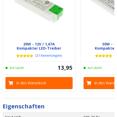
20W - 12V / 1,67A
30W - 12
Kompakter LED-Treiber
Kompakter 
(
21
bewertungen
)
(
5
13
,
95
AUF LAGER
AUF LAGER
In den Warenkorb
In den Waren
Eigenschaften