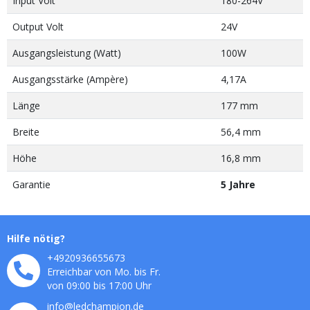
Input Volt
180-264V
Output Volt
24V
Ausgangsleistung (Watt)
100W
Ausgangsstärke (Ampère)
4,17A
Länge
177 mm
Breite
56,4 mm
Höhe
16,8 mm
Garantie
5 Jahre
Hilfe nötig?
+4920936655673
Erreichbar von Mo. bis Fr.
von 09:00 bis 17:00 Uhr
info@ledchampion.de