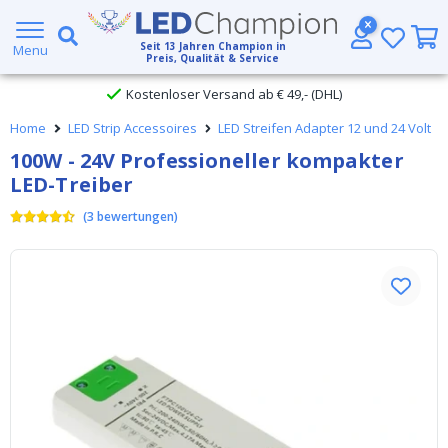
Großer Lagerbestand
Seit
13
Jahren Champion in
Menu
Preis, Qualität & Service
Kostenloser Versand ab € 49,- (DHL)
Home
LED Strip Accessoires
LED Streifen Adapter 12 und 24 Volt
Heute bestellt, am
selben Tag verschickt
100W - 24V Professioneller kompakter
LED-Treiber
(
3
bewertungen
)