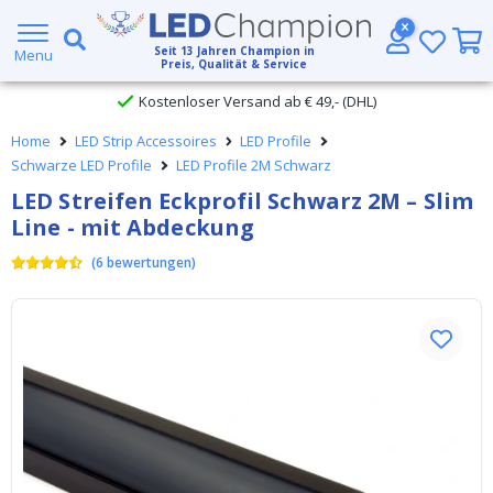
Großer Lagerbestand
Seit
13
Jahren Champion in
Menu
Preis, Qualität & Service
Kostenloser Versand ab € 49,- (DHL)
Home
LED Strip Accessoires
LED Profile
Heute bestellt, am
selben Tag verschickt
Schwarze LED Profile
LED Profile 2M Schwarz
LED Streifen Eckprofil Schwarz 2M – Slim
Line - mit Abdeckung
(
6
bewertungen
)