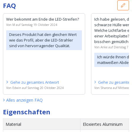
FAQ
Wer bekommt am Ende die LED-Streifen?
Ich habe gelesen, da
schwarze Hülle wenige
Von
M
auf
Samstag 19 Oktober 2024
Welche Lichtfarbe e
Dieses Produkt hat den gleichen Wert
einer Arbeitsplatte? 
wie das Profil, aber die LED-Strahler
bisschen gemütlich 
sind von hervorragender Qualität.
Von
Anke
auf
Dienstag 7 
Ich würde Ihnen da
mattweißen Abdeck
Gehe zu
gesamtes
Antwort
Gehe zu
gesamte
Von
Edwin
auf
Sonntag 20 Oktober 2024
Von
Sharona
auf
Mittwoch
Alles anzeigen
FAQ
Eigenschaften
Material
Eloxiertes Aluminium