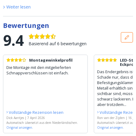
Weiter lesen
Bewertungen
9.4
Basierend auf
6
bewertungen
Montagewinkelprofil
LED-Str
Eckprofi
Die Montage mit den mitgelieferten
Das Endergebnis ist
Schnappverschlüssen ist einfach.
Schade nur, dass die
Befestigungsklammer
Metall erhältlich sin
sichtbar sind, müssen
schwarz lackieren. Ke
aber trotzdem...
Vollständige Rezension lesen
Vollständige Rezen
Dick Aantjes
|
7 April 2026
Ron van der Zijden
|
16 Ja
Automatisch übersetzt aus dem Niederländischen.
Automatisch übersetzt aus
Original anzeigen.
Original anzeigen.