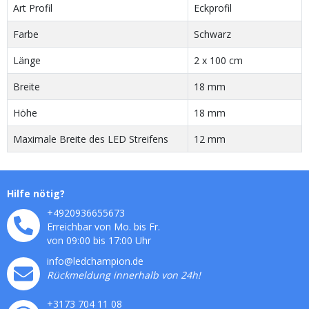
Art Profil
Eckprofil
Farbe
Schwarz
Länge
2 x 100 cm
Breite
18 mm
Höhe
18 mm
Maximale Breite des LED Streifens
12 mm
Hilfe nötig?
+4920936655673
Erreichbar von Mo. bis Fr.
von 09:00 bis 17:00 Uhr
info@ledchampion.de
Rückmeldung innerhalb von 24h!
+3173 704 11 08