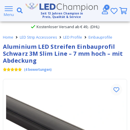
Großer Lagerbestand
Seit
13
Jahren Champion in
Menu
Preis, Qualität & Service
Kostenloser Versand ab € 49,- (DHL)
Home
LED Strip Accessoires
LED Profile
Einbauprofile
Heute bestellt, am
selben Tag verschickt
Aluminium LED Streifen Einbauprofil
Schwarz 3M Slim Line – 7 mm hoch – mit
Abdeckung
(
4
bewertungen
)