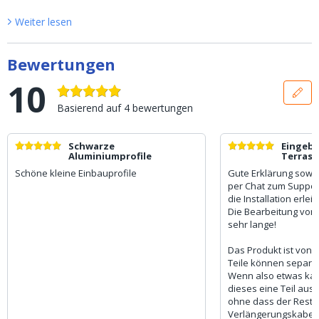
Weiter lesen
Bewertungen
10
Basierend auf
4
bewertungen
Schwarze
Eingeb
Aluminiumprofile
Terrass
Thermo
Schöne kleine Einbauprofile
Gute Erklärung sowi
per Chat zum Suppor
die Installation erleic
Die Bearbeitung von
sehr lange!
Das Produkt ist von g
Teile können separat 
Wenn also etwas kap
dieses eine Teil aus
ohne dass der Rest (
Verlängerungskabel, C