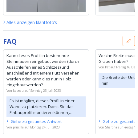
Alles anzeigen
klantfoto’s
FAQ
Kann dieses Profil in bestehende
Welche Breite muss d
Steinmauern eingebaut werden (durch
Graben haben?
Ausschleifen eines Schlitzes) und
Von
Pat
auf
Freitag 16 De
anschließend mit einem Putz versehen
Die Breite der Unter
werden oder kann dies nur in Holz
mm
eingebaut werden?
Von
Isabeau
auf
Sonntag 23 Juli 2023
Es ist möglich, dieses Profil in einer
Wand zu platzieren. Damit Sie das
Einbauprofil montieren können,
müssen Sie in die Wand fräsen.
Gehe zu
gesamtes
Antwort
Gehe zu
gesamte
Von
priscilla
auf
Montag 24 Juli 2023
Von
Sharona
auf
Freitag 1