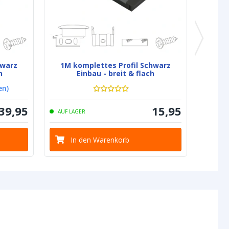
hwarz
1M komplettes Profil Schwarz
h
Einbau - breit & flach
en
)
39
,
95
15
,
95
AUF LAGER
In den Warenkorb