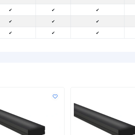
✔
✔
✔
✔
✔
✔
✔
✔
✔