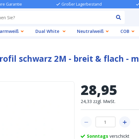
hre Garantie
Großer Lagerbestand
armweiß
Dual White
Neutralweiß
COB
ofil schwarz 2M - breit & flach - 
28
,
95
24
,
33
zzgl.
MwSt.
Sonntags
verschickt