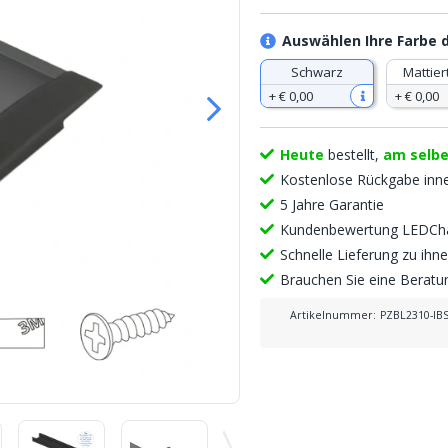
Auswählen Ihre Farbe
Schwarz
Mattier
+
€ 0
,
00
+
€ 0
,
00
Heute
bestellt,
am selb
Kostenlose Rückgabe inn
5 Jahre Garantie
Kundenbewertung LEDCha
Schnelle Lieferung zu ih
Brauchen Sie eine Berat
Artikelnummer
:
PZBL2310-IB