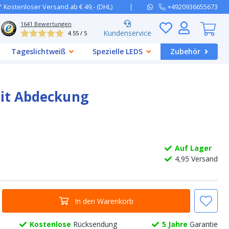
Kostenloser Versand ab € 49,- (DHL)
+4920936655673
1641
Bewertungen
Kundenservice
4.55 / 5
Tageslichtweiß
Spezielle LEDS
Zubehör
mit Abdeckung
Auf Lager
4,
95
Versand
In den Warenkorb
Kostenlose
Rücksendung
5 Jahre
Garantie