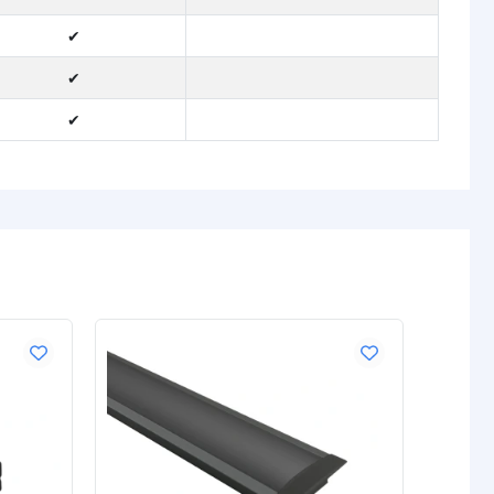
✔
✔
✔