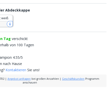
 der Abdeckkappe
t weiß
en Tag
verschickt
erhalb von 100 Tagen
mpion 4.55/5
nen nach Hause
ung?
Kontaktieren
Sie uns!
ST02
|
Angebot anfragen
bei großen Anzahlen
|
Geschäftskunden
Programm
anschauen