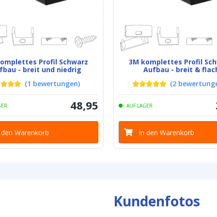
omplettes Profil Schwarz
3M komplettes Profil Sc
fbau - breit und niedrig
Aufbau - breit & flac
(
1
bewertungen
)
(
2
bewertung
48
,
95
GER
AUF LAGER
n den Warenkorb
In den Warenkorb
Kundenfotos