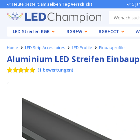
Heute bestellt, am
selben Tag verschickt
5 Ja
LED Streifen RGB
RGB+W
RGB+CCT
W
Home
LED Strip Accessoires
LED Profile
Einbauprofile
Aluminium LED Streifen Einbaupr
(
1
bewertungen
)