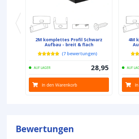
2M komplettes Profil Schwarz
4M k
Aufbau - breit & flach
Au
(
7
bewertungen
)
28
,
95
AUF LAGER
AUF LA
In den Warenkorb
I
Bewertungen