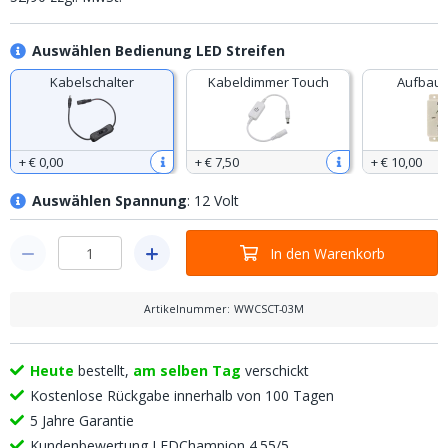
Auswählen Bedienung LED Streifen
Kabelschalter
Kabeldimmer Touch
Aufbau 
+
€ 0
,
00
+
€ 7
,
50
+
€ 10
,
00
Auswählen Spannung
: 12 Volt
In den Warenkorb
Artikelnummer
:
WWCSCT-03M
Heute
bestellt,
am selben Tag
verschickt
Kostenlose Rückgabe innerhalb von 100 Tagen
5 Jahre Garantie
Kundenbewertung LEDChampion 4.55/5