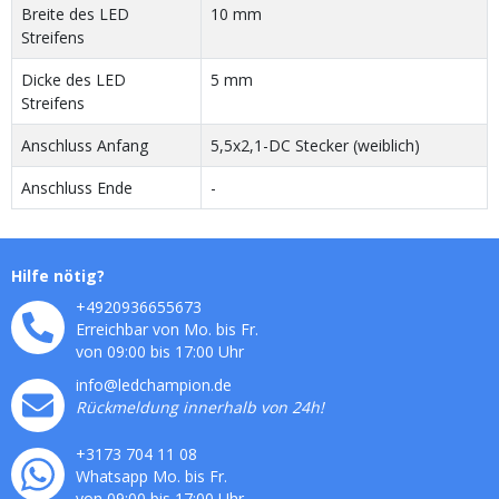
Breite des LED
10 mm
Streifens
Dicke des LED
5 mm
Streifens
Anschluss Anfang
5,5x2,1-DC Stecker (weiblich)
Anschluss Ende
-
Hilfe nötig?
+4920936655673
Erreichbar von Mo. bis Fr.
von 09:00 bis 17:00 Uhr
info@ledchampion.de
Rückmeldung innerhalb von 24h!
+3173 704 11 08
Whatsapp Mo. bis Fr.
von 09:00 bis 17:00 Uhr