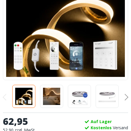
62
,
95
Auf Lager
Kostenlos
Versand
52
,
90
zzgl.
MwSt.