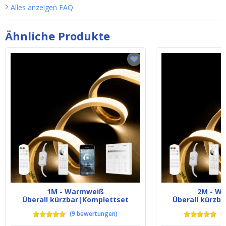
Alles anzeigen
FAQ
Ähnliche Produkte
1M - Warmweiß
2M - W
Überall kürzbar|Komplettset
Überall kürzb
(
9
bewertungen
)
(
9