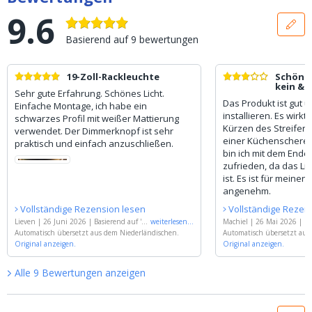
9.6
Basierend auf
9
bewertungen
19-Zoll-Rackleuchte
Schönes
kein &
Sehr gute Erfahrung. Schönes Licht.
Weiß.
Das Produkt ist gut 
Einfache Montage, ich habe ein
installieren. Es wirkt
schwarzes Profil mit weißer Mattierung
Kürzen des Streifens
verwendet. Der Dimmerknopf ist sehr
einer Küchenschere m
praktisch und einfach anzuschließen.
bin ich mit dem Ende
zufrieden, da das Lich
ist. Es ist für meinen
angenehm.
Vollständige Rezension lesen
Vollständige Rezen
Lieven
|
26 Juni 2026
|
Basierend auf
'
LE
weiterlesen
...
Machiel
|
26 Mai 2026
|
Ba
D Streifen im Profil | 2 Meter Warmweiß
Automatisch übersetzt aus dem Niederländischen.
ED Streifen im Profil | 3 
Automatisch übersetzt aus
| Überall kürzbar | Komplettset
Original anzeigen.
'
ß | Überall kürzbar | Komp
Original anzeigen.
Alle
9
Bewertungen
anzeigen