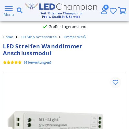
5 Jahre Garantie
Seit
13
Jahren Champion in
Menu
Preis, Qualität & Service
Großer Lagerbestand
Home
LED Strip Accessoires
Dimmer Weiß
Kostenloser Versand ab € 49,- (DHL)
LED Streifen Wanddimmer
Anschlussmodul
Heute bestellt, am
selben Tag verschickt
(
4
bewertungen
)