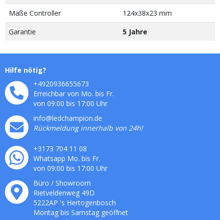
Maße Controller
124x38x23 mm
Garantie
5 Jahre
Hilfe nötig?
+4920936655673
Erreichbar von Mo. bis Fr.
von 09:00 bis 17:00 Uhr
info@ledchampion.de
Rückmeldung innerhalb von 24h!
+3173 704 11 08
Whatsapp Mo. bis Fr.
von 09:00 bis 17:00 Uhr
Büro / Showroom
Rietveldenweg
49
D
5222AP
's
Hertogenbosch
Montag bis Samstag geöffnet