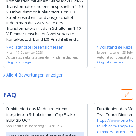
Kombination mit einem Standard-12/24-V-
Transformator und einem speziellen 1-10-
V-Einbaudimmer funktioniert. Der LED-
Streifen wird ein- und ausgeschaltet,
indem man die 220-V-Seite des
Transformators mit dem Schalter im 1-10-
V-Dimmer umschaltet (zwei separate
Kontakte, z. B. L und L0). Anschließend
verbindet man die 12/24-V-Leitung mit
Vollständige Rezension lesen
Vollständige Rezen
diesem Gerät (Eingang), LED+ und LED- mit
Nico
|
17 Dezember 2025
Jeroen - Isabelle
|
23 Febru
dem LED-Streifen und 1-10-V+ und GND
Automatisch übersetzt aus dem Niederländischen.
Automatisch übersetzt aus
mit dem 1-10-V-Einbaudimmer. Diese
Original anzeigen.
Original anzeigen.
Geräte sind auch mit 0-10 V erhältlich,
aber teurer, und ich bevorzuge das Ein-
Alle
4
Bewertungen
anzeigen
und Ausschalten per Knopfdruck am
runden Dimmerknopf. Beim
Wiedereinschalten leuchtet der LED-
FAQ
Streifen mit der zuletzt verwendeten
Dimmstufe. Diese Kombination bietet
einen großen Dimmbereich und flackert
Funktioniert das Modul mit einem
Funktioniert das Mod
nicht. Fantastisch!
integrierten Schaltdimmer (Typ Eltako
Two-Touch-Dimmer?
EUD12D-UC)?
https://www.one-two
touch.com/shop/swit
Von
Gerrit
auf
Donnerstag 16 April 2026
dimmers/touch-dimm
Das Anschlussmodul ist nun für den