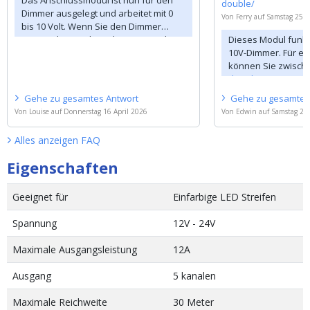
double/
Dimmer ausgelegt und arbeitet mit 0
Von
Ferry
auf
Samstag 25 M
bis 10 Volt. Wenn Sie den Dimmer
verwenden möchten, können Sie ihn
Dieses Modul funkti
alternativ auch mit 230 Volt betreiben
10V-Dimmer. Für e
und einen
dimmbaren LED-Schalter
können Sie zwisch
einsetzen.
dimmbaren LED-La
Gehe zu
gesamtes
Antwort
Gehe zu
gesamte
Von
Louise
auf
Donnerstag 16 April 2026
Von
Edwin
auf
Samstag 25
Alles anzeigen
FAQ
Eigenschaften
Geeignet für
Einfarbige LED Streifen
Spannung
12V - 24V
Maximale Ausgangsleistung
12A
Ausgang
5 kanalen
Maximale Reichweite
30 Meter