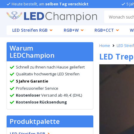
Heute bestellt, am
selben Tag verschickt
5 Ja
LED Streifen RGB
RGB+W
RGB+CCT
W
Home
LED Strei
Warum
LEDChampion
LED Tre
Schnell zu Ihnen nach Hause geliefert
Qualitativ hochwertige LED Streifen
5 Jahre Garantie
Professioneller Service
Kostenloser
Versand ab 49,-€ (DHL)
Kostenlose Rücksendung
Produktpalette
LED Streifen RGB