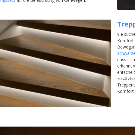
ungssets
für die Beleuchtung von Gehwegen.
Trep
Sie such
Komfort 
Bewegung
schwarze
dass sic
erkannt 
entschei
zusätzlic
Treppenb
Komfort 