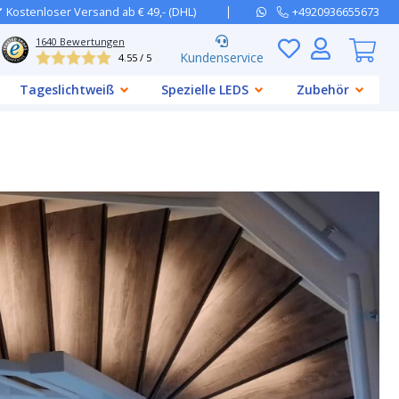
Kostenloser Versand ab € 49,- (DHL)
+4920936655673
1640
Bewertungen
Kundenservice
4.55 / 5
Tageslichtweiß
Spezielle LEDS
Zubehör