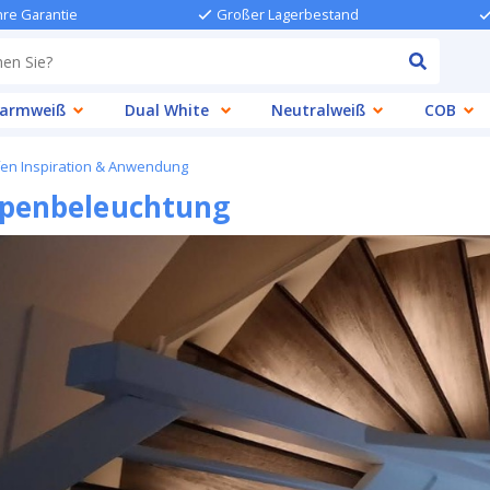
hre Garantie
Großer Lagerbestand
armweiß
Dual White
Neutralweiß
COB
fen Inspiration & Anwendung
ppenbeleuchtung