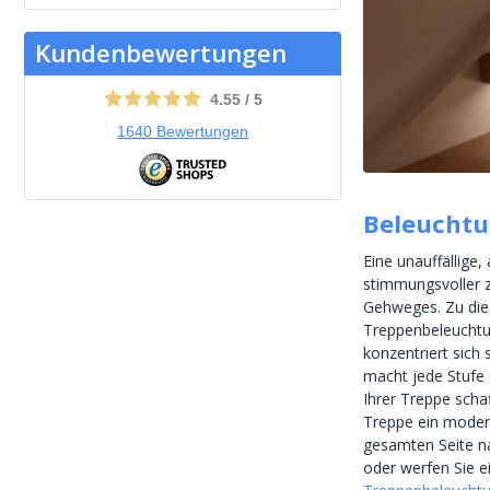
Kundenbewertungen
4.55
/
5
1640
Bewertungen
Beleucht
Eine unauffällige,
stimmungsvoller z
Gehweges. Zu die
Treppenbeleuchtu
konzentriert sich 
macht jede Stufe 
Ihrer Treppe schaf
Treppe ein modern
gesamten Seite na
oder werfen Sie e