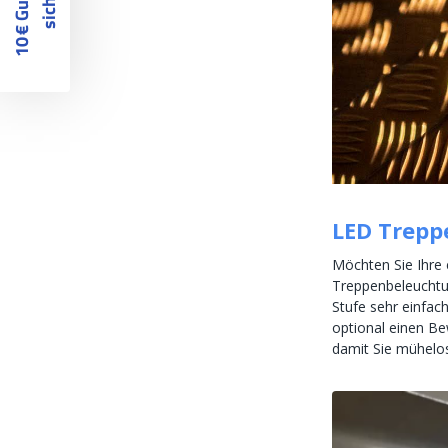
1
0
€
G
u
t
s
c
h
e
i
n
s
i
c
h
e
r
n
LED Trepp
Möchten Sie Ihre 
Treppenbeleuchtun
Stufe sehr einfac
optional einen Bew
damit Sie mühelos