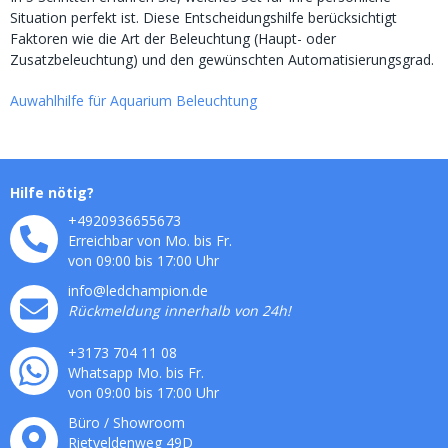
Situation perfekt ist. Diese Entscheidungshilfe berücksichtigt
Faktoren wie die Art der Beleuchtung (Haupt- oder
Zusatzbeleuchtung) und den gewünschten Automatisierungsgrad.
Auwahlhilfe für Aquarium Beleuchtung
Hilfe nötig?
+4920936655673
Erreichbar von Mo. bis Fr.
von 09:00 bis 17:00 Uhr
info@ledchampion.de
Rückmeldung innerhalb von 24h!
+3173 704 11 08
Whatsapp Mo. bis Fr.
von 09:00 bis 17:00 Uhr
Büro / Showroom
Rietveldenweg
49
D