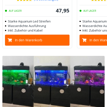
47
,
95
AUF LAGER
AUF LAGER
Starke Aquarium Led Streifen
Starke Aquarium 
Wasserdichte Ausführung
Wasserdichte A
Inkl. Zubehör und Kabel
Inkl. Zubehör un
In den Warenkorb
In den War