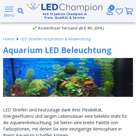
Großer Lagerbestand
Seit
13
Jahren Champion in
Menu
Preis, Qualität & Service
Kostenloser Versand ab € 49,- (DHL)
Home
LED Streifen Inspiration & Anwendung
Heute bestellt, am
selben Tag verschickt
Aquarium LED Beleuchtung
LED Streifen sind heutzutage dank ihrer Flexibilität,
Energieeffizienz und langen Lebensdauer eine beliebte Wahl für
die Aquarienbeleuchtung. Sie bieten eine breite Palette von
Farboptionen, mit denen Sie eine einzigartige Atmosphäre in
Ihrem Aquarium schaffen können.