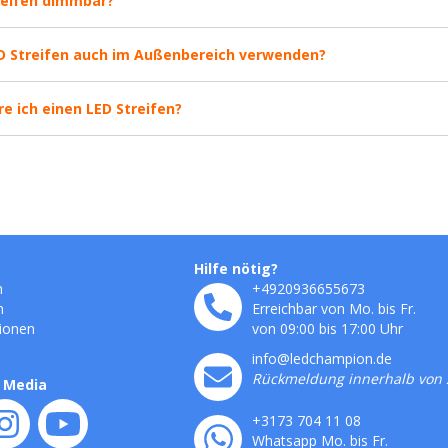
reifen dimmbar?
ED Streifen auch im Außenbereich verwenden?
e ich einen LED Streifen?
Hilfe nötig?
n
+4920936655673
n
Erreichbar von Mo. bis Fr.
ionen
von 09:00 bis 17:00 Uhr
info@ledchampion.de
Rückmeldung innerhalb von 
l Media
+3173 704 11 08
Whatsapp Mo. bis Fr.