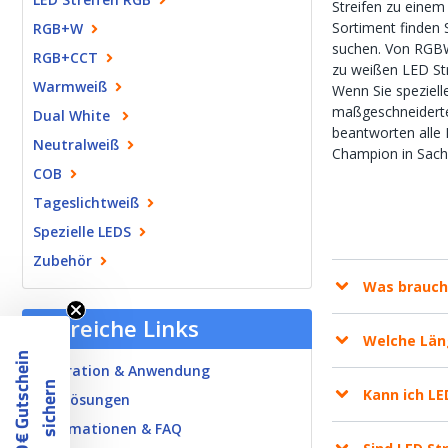
Streifen zu einem
Sortiment finden S
RGB+W
suchen. Von RGBW
RGB+CCT
zu weißen LED St
Warmweiß
Wenn Sie speziell
maßgeschneiderte
Dual White
beantworten alle 
Neutralweiß
Champion in Sache
COB
Tageslichtweiß
Spezielle LEDS
Zubehör
Was brauche
Hilfreiche Links
Welche Läng
1
0
€
G
u
t
s
c
h
e
i
n
s
i
c
h
e
r
Inspiration & Anwendung
n
Kann ich LE
B2B Lösungen
Informationen & FAQ