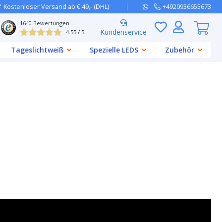
Kostenloser Versand ab € 49,- (DHL)
+4920936655673
1640
Bewertungen
Kundenservice
4.55 / 5
Tageslichtweiß
Spezielle LEDS
Zubehör