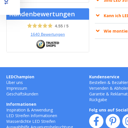
Sind LED St
Kundenbewertungen
Kann ich L
4.55
/
5
Wie montier
1640
Bewertungen
LEDChampion
Kundenservice
Über uns
Bestellen
&
Bezahle
Impressum
Versenden
&
Abhole
Geschäftskunden
Garantie
&
Reklamat
Rückgabe
Informationen
Inspiration & Anwendung
Folg uns auf Socia
LED Streifen Informationen
Wasserdichte LED Streifen
Auswahlhilfe Aquariumsbeleuchtung