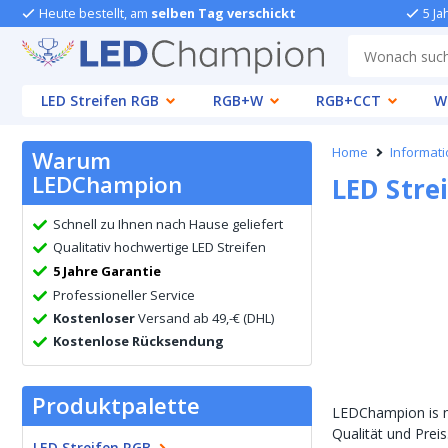
Heute bestellt, am
selben Tag verschickt
5 Ja
LED Streifen RGB
RGB+W
RGB+CCT
W
Home
Informat
Warum
LEDChampion
LED Stre
Schnell zu Ihnen nach Hause geliefert
Qualitativ hochwertige LED Streifen
5 Jahre Garantie
Professioneller Service
Kostenloser
Versand ab 49,-€ (DHL)
Kostenlose Rücksendung
Produktpalette
LEDChampion is ni
Qualität und Prei
LED Streifen RGB