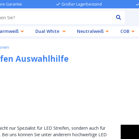
hre Garantie
Großer Lagerbestand
armweiß
Dual White
Neutralweiß
COB
ionen
ifen Auswahlhilfe
cht nur Spezialist für LED Streifen, sondern auch für
s. Bei uns können Sie unter anderem hochwertige LED