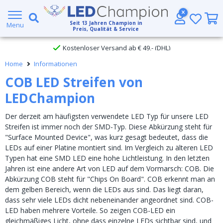
Großer Lagerbestand
Seit
13
Jahren Champion in
Menu
Preis, Qualität & Service
Kostenloser Versand ab € 49,- (DHL)
Home
Informationen
Heute bestellt, am
selben Tag verschickt
COB LED Streifen von
LEDChampion
Der derzeit am häufigsten verwendete LED Typ für unsere LED
Streifen ist immer noch der SMD-Typ. Diese Abkürzung steht für
"Surface Mounted Device", was kurz gesagt bedeutet, dass die
LEDs auf einer Platine montiert sind. Im Vergleich zu älteren LED
Typen hat eine SMD LED eine hohe Lichtleistung. In den letzten
Jahren ist eine andere Art von LED auf dem Vormarsch: COB. Die
Abkürzung COB steht für "Chips On Board". COB erkennt man an
dem gelben Bereich, wenn die LEDs aus sind. Das liegt daran,
dass sehr viele LEDs dicht nebeneinander angeordnet sind. COB-
LED haben mehrere Vorteile. So zeigen COB-LED ein
gleichmäßiges Licht, ohne dass einzelne LEDs sichtbar sind, und