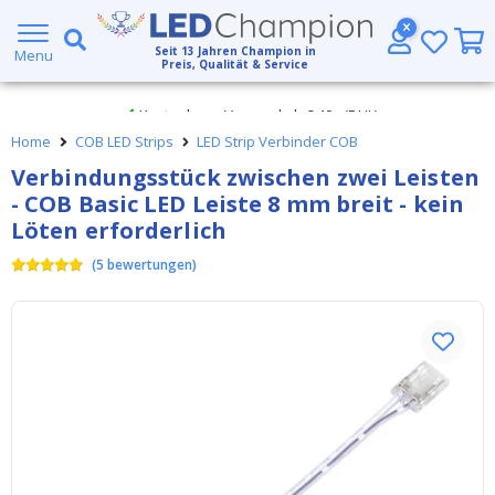
Großer Lagerbestand
Seit
13
Jahren Champion in
Menu
Preis, Qualität & Service
Kostenloser Versand ab € 49,- (DHL)
Home
COB LED Strips
LED Strip Verbinder COB
Heute bestellt, am
selben Tag verschickt
Verbindungsstück zwischen zwei Leisten
- COB Basic LED Leiste 8 mm breit - kein
Löten erforderlich
(
5
bewertungen
)