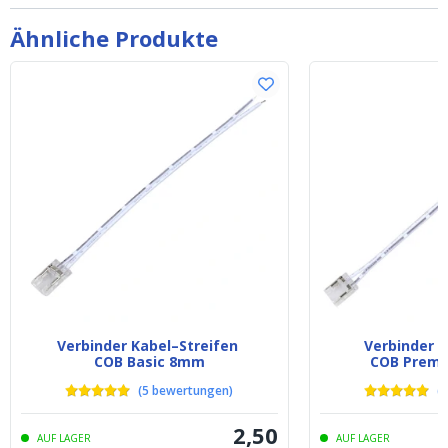
Ähnliche Produkte
Verbinder Kabel–Streifen
Verbinder L
COB Basic 8mm
COB Premi
(
5
bewertungen
)
(
5
2
,
50
AUF LAGER
AUF LAGER