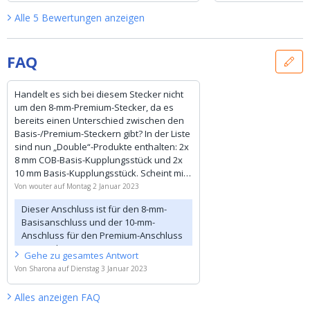
Alle
5
Bewertungen
anzeigen
FAQ
Handelt es sich bei diesem Stecker nicht
um den 8-mm-Premium-Stecker, da es
bereits einen Unterschied zwischen den
Basis-/Premium-Steckern gibt? In der Liste
sind nun „Double“-Produkte enthalten: 2x
8 mm COB-Basis-Kupplungsstück und 2x
10 mm Basis-Kupplungsstück. Scheint mir
ein Fehler zu sein
Von
wouter
auf
Montag 2 Januar 2023
Dieser Anschluss ist für den 8-mm-
Basisanschluss und der 10-mm-
Anschluss für den Premium-Anschluss
vorgesehen.
Gehe zu
gesamtes
Antwort
Von
Sharona
auf
Dienstag 3 Januar 2023
Alles anzeigen
FAQ