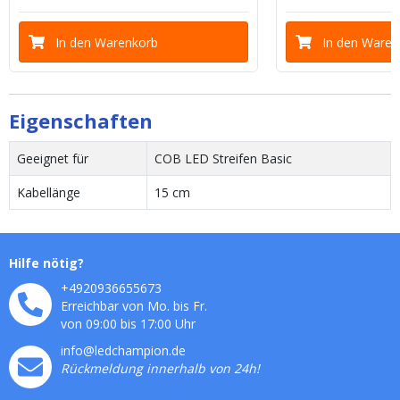
In den Warenkorb
In den Waren
Eigenschaften
Geeignet für
COB LED Streifen Basic
Kabellänge
15 cm
Hilfe nötig?
+4920936655673
Erreichbar von Mo. bis Fr.
von 09:00 bis 17:00 Uhr
info@ledchampion.de
Rückmeldung innerhalb von 24h!