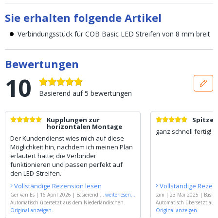
Sie erhalten folgende Artikel
Verbindungsstück für COB Basic LED Streifen von 8 mm breit
Bewertungen
10
Basierend auf
5
bewertungen
Kupplungen zur
Spitze
horizontalen Montage
ganz schnell fertig!
Der Kundendienst wies mich auf diese
Möglichkeit hin, nachdem ich meinen Plan
erläutert hatte; die Verbinder
funktionieren und passen perfekt auf
den LED-Streifen.
Vollständige Rezension lesen
Vollständige Rezen
Ger van Es
|
16 April 2026
|
Basierend a
weiterlesen
...
sam
|
23 Mai 2025
|
Basier
uf
Automatisch übersetzt aus dem Niederländischen.
'
Verbindungsstück zwischen zwei Leis
ndung zwischen Leiste un
Automatisch übersetzt aus
ten - COB Premium LED Leiste 10 mm br
Original anzeigen.
Basic LED Leiste 8 mm - kei
Original anzeigen.
eit - kein Löten erforderlich
'
erlich
'