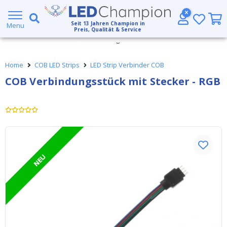
5 Jahre Garantie
Seit
13
Jahren Champion in
Menu
Großer Lagerbestand
Preis, Qualität & Service
Kostenloser Versand ab € 49,- (DHL)
Home
COB LED Strips
LED Strip Verbinder COB
Heute bestellt, am
selben Tag verschickt
COB Verbindungsstück mit Stecker - RGB
NEU