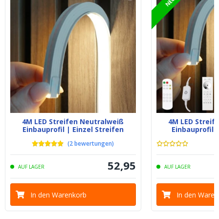
NEU
4M LED Streifen Neutralweiß
4M LED Streif
Einbauprofil | Einzel Streifen
Einbauprofil 
(
2
bewertungen
)
52
,
95
AUF LAGER
AUF LAGER
In den Warenkorb
In den Waren