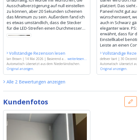
Ausschaltverzögerung auf null einstellen
platziert. Das sieht
zu können, aber 20 Sekunden scheinen
Paneel nicht gut aus.
das Minimum zu sein. Außerdem fand ich
wünschenswert, wenn
es etwas umständlich, dass die Stecker
auch in Schwarz gäbe
für die LED-Streifen einen Durchmesser
eleganter wäre. PS: 
von fast 12 mm haben. Deshalb musste
erwähnt, dass für de
ich die Enden der gefrästen Nuten etwas
Einstellkabel benötig
aufweiten, um die Stecker aufzunehmen.
Leiste an einen Cont
Kleinigkeiten, aber insgesamt bin ich mit
und sie dimmen zu k
Vollständige Rezension lesen
Vollständige Rezen
dem Ergebnis und der einfachen
Ian Brown
|
14 Mai 2026
|
Basierend auf
weiterlesen
...
defever bart
|
30 Dezember
Installation zufrieden.
'
Automatisch übersetzt aus dem Niederländischen.
LED Streifen im flexiblen weißen Einbau
end auf
Automatisch übersetzt aus
'
LED Streifen im fl
profil | Neutralweiß | 1 Meter
Original anzeigen.
'
n Einbauprofil | Neutralwe
Original anzeigen.
Alle
2
Bewertungen
anzeigen
Kundenfotos