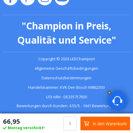
"
Champion in Preis,
Qualität und Service
"
Copyright
©
2026
LEDChampion
Allgemeine Geschäftsbedingungen
Datenschutzbestimmungen
Handelskammer: KVK Den Bosch 69862303
USt-IdNr.: DE335757830
Bewertungen durch Kunden:
4.55
/
5
-
1641
Bewertungen
66
,
95
In den Warenkorb
Montag verschickt!