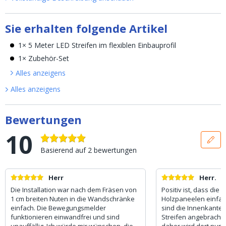
Sie erhalten folgende Artikel
1× 5 Meter LED Streifen im flexiblen Einbauprofil
1× Zubehör-Set
Alles anzeigen
s
Alles anzeigen
s
Bewertungen
10
Basierend auf
2
bewertungen
Herr
Herr.
Die Installation war nach dem Fräsen von
Positiv ist, dass die 
1 cm breiten Nuten in die Wandschränke
Holzpaneelen einfach 
einfach. Die Bewegungsmelder
sind die Innenkanten
funktionieren einwandfrei und sind
Streifen angebracht 
unauffällig. Ich würde mir wünschen, die
daher wird dort nun 