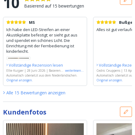
10
Basierend auf
15
bewertungen
MS
Bußgel
Ich habe den LED-Streifen an einer
Alles ist gut verlaufe
Akustikplatte befestigt; er sieht gut aus
und spendet ein schönes Licht. Die
Einrichtung mit der Fernbedienung ist
kinderleicht.
Vollständige Rezension lesen
Vollständige Rezen
Ellie Kuijper
|
28 Juni 2026
|
Basierend a
weiterlesen
...
Cedric Ceuppens
|
13 Apri
uf
Automatisch übersetzt aus dem Niederländischen.
'
LED Streifen im flexiblen weißen Einb
end auf
Automatisch übersetzt aus
'
LED Streifen im fl
auprofil | warmweiß | 3 Meter Set
Original anzeigen.
'
n Einbauprofil | warmweiß 
Original anzeigen.
Alle
15
Bewertungen
anzeigen
Kundenfotos