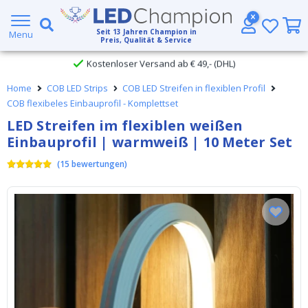
Großer Lagerbestand
Seit
13
Jahren Champion in
Menu
Preis, Qualität & Service
Kostenloser Versand ab € 49,- (DHL)
Home
COB LED Strips
COB LED Streifen in flexiblen Profil
Heute bestellt, am
selben Tag verschickt
COB flexibeles Einbauprofil - Komplettset
LED Streifen im flexiblen weißen
Einbauprofil | warmweiß | 10 Meter Set
(
15
bewertungen
)