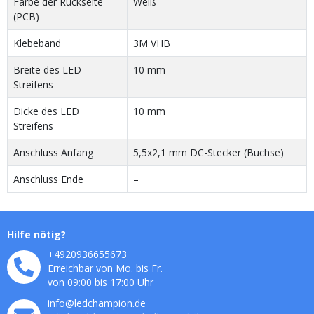
Farbe der Rückseite
Weiß
(PCB)
Klebeband
3M VHB
Breite des LED
10 mm
Streifens
Dicke des LED
10 mm
Streifens
Anschluss Anfang
5,5x2,1 mm DC-Stecker (Buchse)
Anschluss Ende
–
Hilfe nötig?
+4920936655673
Erreichbar von Mo. bis Fr.
von 09:00 bis 17:00 Uhr
info@ledchampion.de