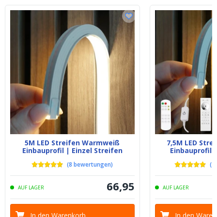
5M LED Streifen Warmweiß
7,5M LED Stre
Einbauprofil | Einzel Streifen
Einbauprofil 
(
8
bewertungen
)
(
1
66
,
95
AUF LAGER
AUF LAGER
In den Warenkorb
In den Waren