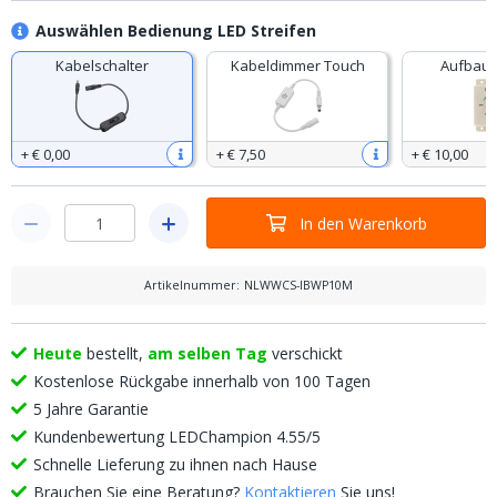
Auswählen Bedienung LED Streifen
Kabelschalter
Kabeldimmer Touch
Aufbau 
+
€ 0
,
00
+
€ 7
,
50
+
€ 10
,
00
In den Warenkorb
Artikelnummer
:
NLWWCS-IBWP10M
Heute
bestellt,
am selben Tag
verschickt
Kostenlose Rückgabe innerhalb von 100 Tagen
5 Jahre Garantie
Kundenbewertung LEDChampion 4.55/5
Schnelle Lieferung zu ihnen nach Hause
Brauchen Sie eine Beratung?
Kontaktieren
Sie uns!