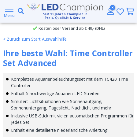
Großer Lagerbestand
Seit
13
Jahren Champion in
Menu
Preis, Qualität & Service
Kostenloser Versand ab € 49,- (DHL)
< Zurück zum Start Auswahlhilfe
Heute bestellt, am
selben Tag verschickt
Ihre beste Wahl: Time Controller
Set Advanced
Komplettes Aquarienbeleuchtungsset mit dem TC420 Time
Controller
Enthält 5 hochwertige Aquarien-LED-Streifen
Simuliert Lichtsituationen wie Sonnenaufgang,
Sonnenuntergang, Tageslicht, Nachtlicht und mehr
Inklusive USB-Stick mit vielen automatischen Programmen für
jedes Set
Enthält eine detaillierte niederländische Anleitung