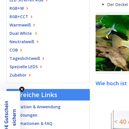
Der Deckel 
RGB+W
RGB+CCT
Warmweiß
Dual White
Neutralweiß
COB
Tageslichtweiß
Spezielle LEDS
Zubehör
Wie hoch ist
Hilfreiche Links
1
0
€
G
u
t
s
c
h
e
i
n
s
i
c
h
e
r
Inspiration & Anwendung
n
B2B Lösungen
Informationen & FAQ