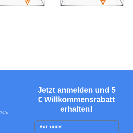
Jetzt anmelden und 5
€ Willkommensrabatt
erhalten!
24h!
Vorname