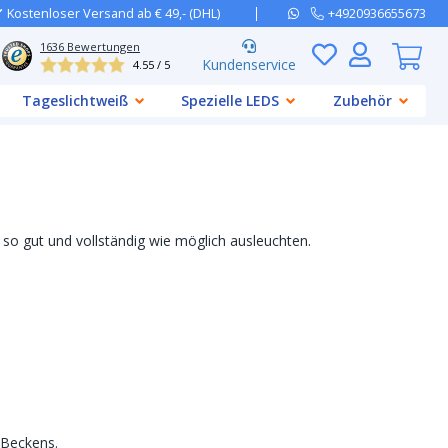
Kostenloser Versand ab € 49,- (DHL)
+4920936655673
1636
Bewertungen
Kundenservice
4.55 / 5
Tageslichtweiß
Spezielle LEDS
Zubehör
so gut und vollständig wie möglich ausleuchten.
 Beckens.