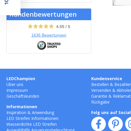
Kundenbewertungen
4.55
/
5
1636
Bewertungen
LEDChampion
Kundenservice
Über uns
Bestellen
&
Bezahle
Impressum
Versenden
&
Abhole
Geschäftskunden
Garantie
&
Reklamat
Rückgabe
Informationen
Inspiration & Anwendung
Folg uns auf Socia
LED Streifen Informationen
Wasserdichte LED Streifen
Auswahlhilfe Aquariumsbeleuchtung