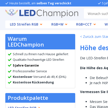
Heute bestellt, am
selben Tag verschickt
5 Ja
LED Streifen RGB
RGB+W
RGB+CCT
W
< Zurück zum Star
Warum
LEDChampion
Höhe de
Schnell zu Ihnen nach Hause geliefert
Die LED-Streifen 
Qualitativ hochwertige LED Streifen
5 Jahre Garantie
Die Höhe des Aq
Professioneller Service
Kostenloser
Versand ab 49,-€ (DHL)
Die Beleuch
Kostenlose Rücksendung
Je nach Hö
Vermessen Sie I
Produktpalette
Messen Sie
Das Wasser
LED Streifen RGB