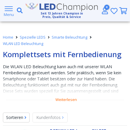
Großer Lagerbestand
Seit
13
Jahren Champion in
Menu
Preis, Qualität & Service
Kostenloser Versand ab € 49,- (DHL)
Home
Spezielle LEDS
Smarte Beleuchtung
Heute bestellt, am
selben Tag verschickt
WLAN LED Beleuchtung
Komplettsets mit Fernbedienung
Die WLAN LED Beleuchtung kann auch mit unserer WLAN
Fernbedienung gesteuert werden. Sehr praktisch, wenn Sie kein
Smartphone oder Tablet besitzen oder zur Hand haben. Die
Beleuchtung funktioniert auch gut mit nur der Fernbedienung.
Diese Sets wurden speziell für Sie zusammengestellt und sind
komplett. Sie können sie sofort benutzen!
Weiterlesen
Diese Sets sind auch eine gute Basis für spätere Erweiterungen,
schließlich haben Sie ja schon die Fernbedienung. Sie können
Sortieren
Kundenfotos
problemlos neue Produkte anschließen.