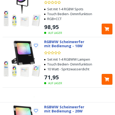
Set mit 1-4 RGBW Spots
Touch Bedien- Dimmfunktion
RGB+CCT
98
,
95
AUF LAGER
RGBWW Scheinwerfer
mit Bedienung - 10W
Kostenloser
Versand ab € 49,-
Heute bestellt, am
selben Tag verschickt
Set mit 1-4 RGBWW Lampen
Touch Bedien- Dimmfunktion
10 Watt - Spritzwasserdicht
5 Jahre Garantie
71
,
95
Kostenlose
Rücksendung innerhalb von 100 Tagen
AUF LAGER
Kostenloser
Versand ab € 49,-
Heute bestellt, am
RGBWW Scheinwerfer
selben Tag verschickt
mit Bedienung - 20W