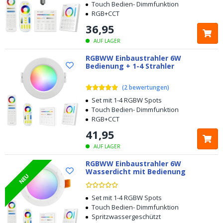
Touch Bedien- Dimmfunktion
RGB+CCT
36
,
95
AUF LAGER
RGBWW Einbaustrahler 6W
Bedienung + 1-4 Strahler
(
2
bewertungen
)
Set mit 1-4 RGBW Spots
Touch Bedien- Dimmfunktion
RGB+CCT
41
,
95
AUF LAGER
RGBWW Einbaustrahler 6W
Wasserdicht mit Bedienung
Kostenloser
Versand ab € 49,-
NEU
Heute bestellt, am
selben Tag verschickt
Set mit 1-4 RGBW Spots
Touch Bedien- Dimmfunktion
Spritzwassergeschützt
5 Jahre Garantie