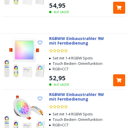
54
,
95
Kostenlose
Rücksendung innerhalb von 100 Tagen
AUF LAGER
Kostenloser
Versand ab € 49,-
Heute bestellt, am
RGBWW Einbaustrahler 9W
selben Tag verschickt
mit Fernbedienung
Set mit 1-4 RGBW Spots
Touch Bedien- Dimmfunktion
RGB+CCT
52
,
95
AUF LAGER
RGBWW Einbaustrahler 9W
mit Fernbedienung
Set mit 1-4 RGBW Spots
Touch Bedien- Dimmfunktion
RGB+CCT