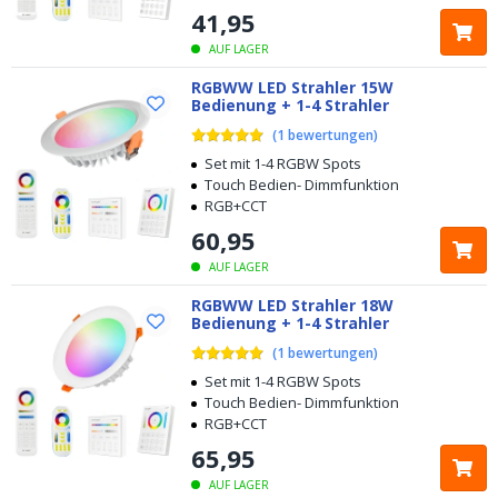
41
,
95
AUF LAGER
RGBWW LED Strahler 15W
Bedienung + 1-4 Strahler
(
1
bewertungen
)
Set mit 1-4 RGBW Spots
Touch Bedien- Dimmfunktion
RGB+CCT
60
,
95
AUF LAGER
RGBWW LED Strahler 18W
Bedienung + 1-4 Strahler
(
1
bewertungen
)
Set mit 1-4 RGBW Spots
Touch Bedien- Dimmfunktion
RGB+CCT
65
,
95
AUF LAGER