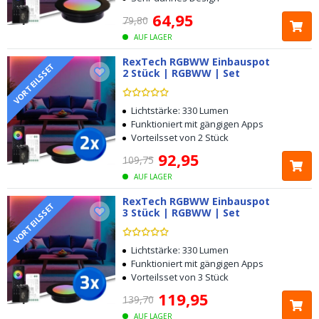
64
,
95
79
,
80
AUF LAGER
RexTech RGBWW Einbauspot
VORTEILSSET
2 Stück | RGBWW | Set
Lichtstärke: 330 Lumen
Funktioniert mit gängigen Apps
Vorteilsset von 2 Stück
92
,
95
109
,
75
AUF LAGER
RexTech RGBWW Einbauspot
VORTEILSSET
3 Stück | RGBWW | Set
Lichtstärke: 330 Lumen
Funktioniert mit gängigen Apps
Vorteilsset von 3 Stück
119
,
95
139
,
70
AUF LAGER