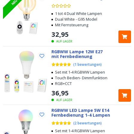
NEU
1 tot 4 Dual White Lampen
Dual White - G95 Model
Mit Fernsteuerung
32
,
95
AUF LAGER
RGBWW Lampe 12W E27
mit Fernbedienung
(
1
bewertungen
)
Set mit 1-4 RGBWW Lampen
Touch Bedien- Dimmfunktion
RGB+CCT
36
,
95
AUF LAGER
RGBWW LED Lampe 5W E14
Fernbedienung 1-4 Lampen
(
2
bewertungen
)
Set mit 1-4 RGBWW Lampen