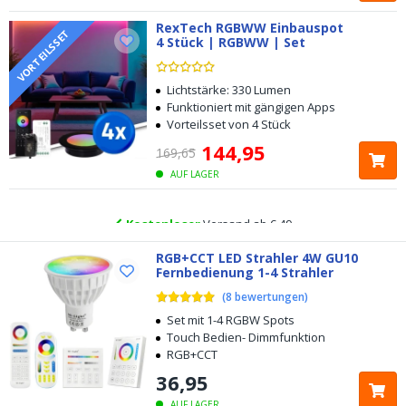
RexTech RGBWW Einbauspot
VORTEILSSET
4 Stück | RGBWW | Set
Kostenloser
Versand ab € 49,-
Heute bestellt, am
selben Tag verschickt
Lichtstärke: 330 Lumen
Funktioniert mit gängigen Apps
Vorteilsset von 4 Stück
5 Jahre Garantie
144
,
95
169
,
65
Kostenlose
Rücksendung innerhalb von 100 Tagen
AUF LAGER
Kostenloser
Versand ab € 49,-
Heute bestellt, am
RGB+CCT LED Strahler 4W GU10
selben Tag verschickt
Fernbedienung 1-4 Strahler
(
8
bewertungen
)
Set mit 1-4 RGBW Spots
Touch Bedien- Dimmfunktion
RGB+CCT
36
,
95
AUF LAGER