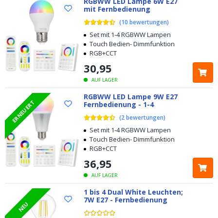
RGBWW LED Lampe 6W E27
mit Fernbedienung
(
10
bewertungen
)
Set mit 1-4 RGBWW Lampen
Touch Bedien- Dimmfunktion
RGB+CCT
30
,
95
AUF LAGER
RGBWW LED Lampe 9W E27
ERNEUERT
Fernbedienung - 1-4
(
2
bewertungen
)
Set mit 1-4 RGBWW Lampen
Touch Bedien- Dimmfunktion
RGB+CCT
36
,
95
AUF LAGER
1 bis 4 Dual White Leuchten;
7W E27 - Fernbedienung
NEU