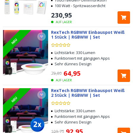
Touch Bedien- Dimmfunktion
100 Watt - Spritzwasserdicht
230
,
95
AUF LAGER
RexTech RGBWW Einbauspot Weiß
1 Stück | RGBWW | Set
NEU
Lichtstärke: 330 Lumen
Funktioniert mit gängigen Apps
Sehr dünnes Design
64
,
95
79
,
80
AUF LAGER
RexTech RGBWW Einbauspot Weiß
2 Stück | RGBWW | Set
NEU
Lichtstärke: 330 Lumen
Funktioniert mit gängigen Apps
Sehr dünnes Design
92
,
95
109
,
75