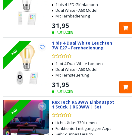
1 bis 4 LED Glühlampen
Dual White - A60 Model
Mit Fernbedienung
31
,
95
AUF LAGER
1 bis 4 Dual White Leuchten
7W E27 - Fernbedienung
NEU
1 tot 4 Dual White Lampen
Dual White - A60 Model
Mit Fernsteuerung
31
,
95
AUF LAGER
RexTech RGBWW Einbauspot
1 Stück | RGBWW | Set
NEU
Lichtstärke: 330 Lumen
Funktioniert mit gängigen Apps
Sehr dünnes Design