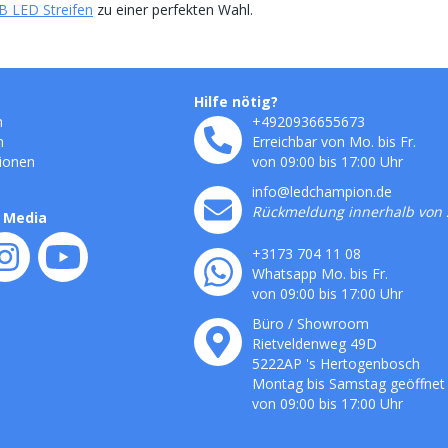
 LED Streifen
zu einer perfekten Wahl.
Hilfe nötig?
n
+4920936655673
n
Erreichbar von Mo. bis Fr.
ionen
von 09:00 bis 17:00 Uhr
info@ledchampion.de
Rückmeldung innerhalb von 
l Media
+3173 704 11 08
Whatsapp Mo. bis Fr.
von 09:00 bis 17:00 Uhr
Büro / Showroom
Rietveldenweg
49
D
5222AP
's
Hertogenbosch
Montag bis Samstag geöffnet
von 09:00 bis 17:00 Uhr