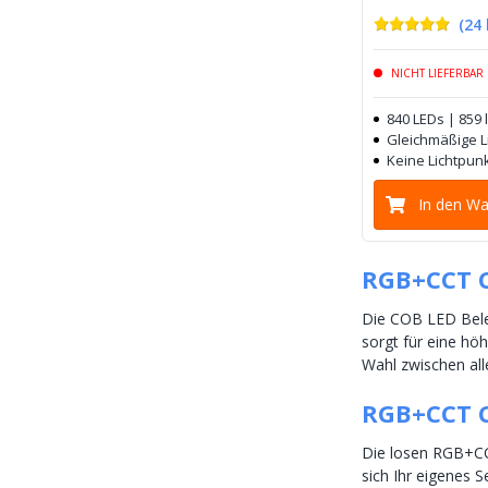
(
24
NICHT LIEFERBAR
840 LEDs | 859
Gleichmäßige Li
Keine Lichtpunk
In den W
RGB+CCT 
Die COB LED Beleu
sorgt für eine hö
Wahl zwischen al
RGB+CCT C
Die losen RGB+CCT
sich Ihr eigenes S