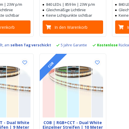
 lm | 23W p/m
840 LEDs | 859 lm | 23W p/m
840 L
chtlinie
Gleichmäßige Lichtlinie
Gleich
te sichtbar
Keine Lichtpunkte sichtbar
Keine
arenkorb
In den Warenkorb
llt, am
selben Tag verschickt
5 Jahre Garantie
Kostenlose
Rückse
COB
T - Dual White
COB | RGB+CCT - Dual White
eifen | 9 Meter
Einzelner Streifen | 10 Meter