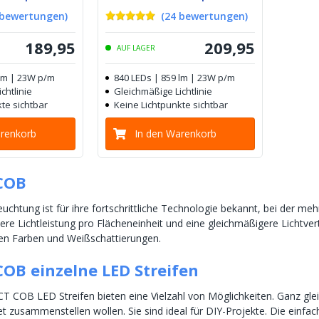
bewertungen
)
(
24
bewertungen
)
189
,
95
209
,
95
AUF LAGER
 lm | 23W p/m
840 LEDs | 859 lm | 23W p/m
chtlinie
Gleichmäßige Lichtlinie
te sichtbar
Keine Lichtpunkte sichtbar
arenkorb
In den Warenkorb
COB
chtung ist für ihre fortschrittliche Technologie bekannt, bei der mehr
here Lichtleistung pro Flächeneinheit und eine gleichmäßigere Lich
len Farben und Weißschattierungen.
OB einzelne LED Streifen
 COB LED Streifen bieten eine Vielzahl von Möglichkeiten. Ganz gleic
et zusammenstellen wollen. Sie sind ideal für DIY-Projekte. Die einfach