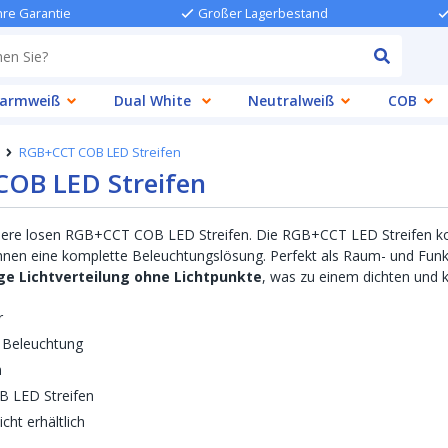
hre Garantie
Großer Lagerbestand
armweiß
Dual White
Neutralweiß
COB
RGB+CCT COB LED Streifen
 COB LED Streifen
sere losen RGB+CCT COB LED Streifen. Die RGB+CCT LED Streifen k
Ihnen eine komplette Beleuchtungslösung. Perfekt als Raum- und Fun
e Lichtverteilung ohne Lichtpunkte
, was zu einem dichten und ko
r
 Beleuchtung
m
 LED Streifen
cht erhältlich