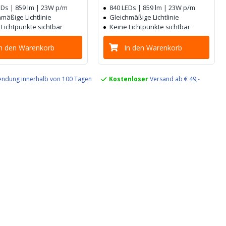
EDs | 859 lm | 23W p/m
840 LEDs | 859 lm | 23W p/m
mäßige Lichtlinie
Gleichmäßige Lichtlinie
 Lichtpunkte sichtbar
Keine Lichtpunkte sichtbar
In den Warenkorb
In den Warenkorb
ndung innerhalb von 100 Tagen
Kostenloser
Versand ab € 49,-