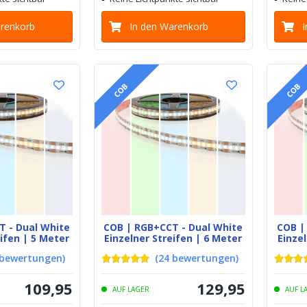
arenkorb
In den Warenkorb
COB
COB
T - Dual White
COB | RGB+CCT - Dual White
COB |
eifen | 5 Meter
Einzelner Streifen | 6 Meter
Einzel
bewertungen
)
(
24
bewertungen
)
109
,
95
129
,
95
AUF LAGER
AUF L