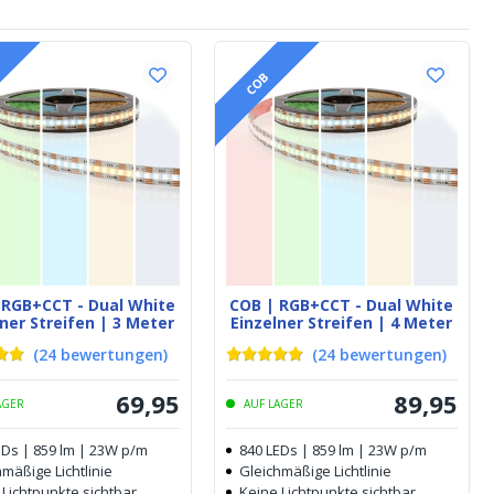
COB
 RGB+CCT - Dual White
COB | RGB+CCT - Dual White
ner Streifen | 3 Meter
Einzelner Streifen | 4 Meter
(
24
bewertungen
)
(
24
bewertungen
)
69
,
95
89
,
95
AGER
AUF LAGER
EDs | 859 lm | 23W p/m
840 LEDs | 859 lm | 23W p/m
mäßige Lichtlinie
Gleichmäßige Lichtlinie
 Lichtpunkte sichtbar
Keine Lichtpunkte sichtbar