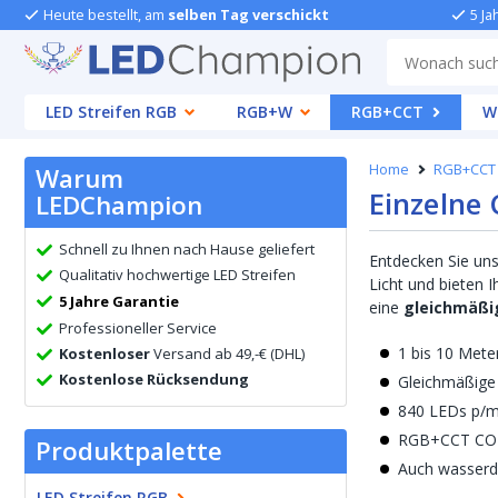
Heute bestellt, am
selben Tag verschickt
5 Ja
LED Streifen RGB
RGB+W
RGB+CCT
W
Home
RGB+CCT
Warum
Einzelne
LEDChampion
Schnell zu Ihnen nach Hause geliefert
Entdecken Sie un
Qualitativ hochwertige LED Streifen
Licht und bieten 
5 Jahre Garantie
eine
gleichmäßig
Professioneller Service
1 bis 10 Mete
Kostenloser
Versand ab 49,-€ (DHL)
Kostenlose Rücksendung
Gleichmäßige
840 LEDs p/
RGB+CCT COB
Produktpalette
Auch wasserdi
LED Streifen RGB