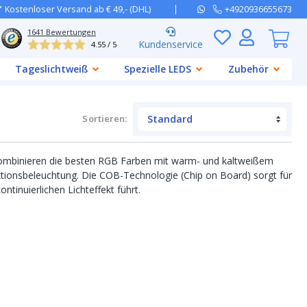
Kostenloser Versand ab € 49,- (DHL)
+4920936655673
1641
Bewertungen
Kundenservice
4.55 / 5
Tageslichtweiß
Spezielle LEDS
Zubehör
Sortieren
:
ombinieren die besten RGB Farben mit warm- und kaltweißem
ktionsbeleuchtung. Die COB-Technologie (Chip on Board) sorgt für
ntinuierlichen Lichteffekt führt.