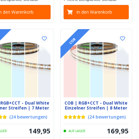
In den Warenkorb
In den Warenkorb
COB
 RGB+CCT - Dual White
COB | RGB+CCT - Dual White
ner Streifen | 7 Meter
Einzelner Streifen | 8 Meter
(
24
bewertungen
)
(
24
bewertungen
)
149
,
95
169
,
95
AGER
AUF LAGER