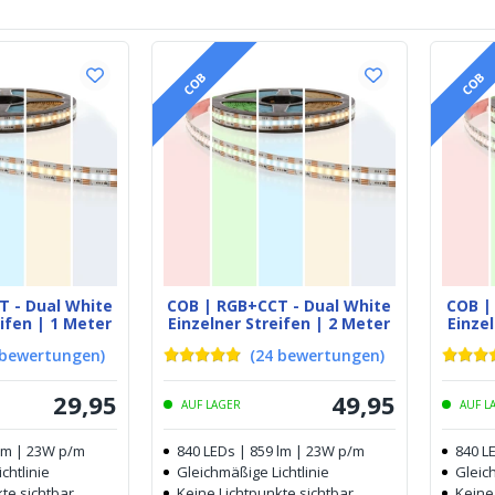
COB
COB
T - Dual White
COB | RGB+CCT - Dual White
COB |
eifen | 1 Meter
Einzelner Streifen | 2 Meter
Einzel
bewertungen
)
(
24
bewertungen
)
29
,
95
49
,
95
AUF LAGER
AUF L
 lm | 23W p/m
840 LEDs | 859 lm | 23W p/m
840 L
chtlinie
Gleichmäßige Lichtlinie
Gleich
te sichtbar
Keine Lichtpunkte sichtbar
Keine