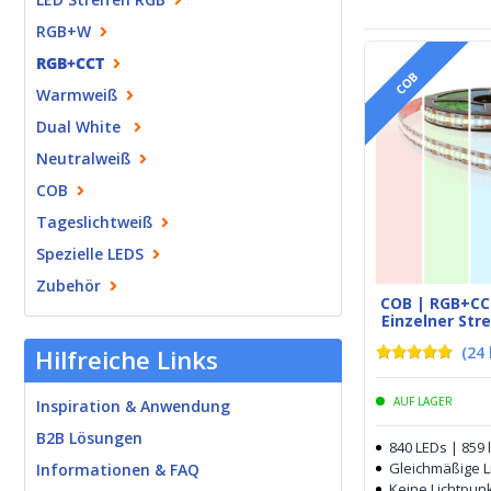
RGB+W
RGB+CCT
COB
Warmweiß
Dual White
Neutralweiß
COB
Tageslichtweiß
Spezielle LEDS
Zubehör
COB | RGB+CC
Einzelner Str
(
24
Hilfreiche Links
AUF LAGER
Inspiration & Anwendung
B2B Lösungen
840 LEDs | 859
Gleichmäßige Li
Informationen & FAQ
Keine Lichtpunk