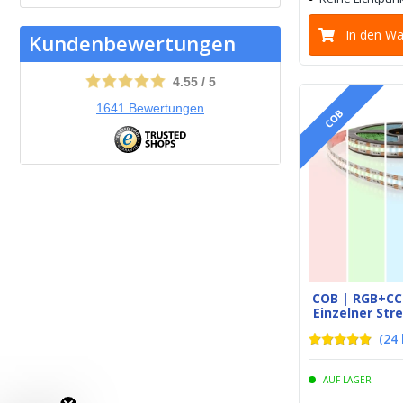
In den W
Kundenbewertungen
4.55
/
5
1641
Bewertungen
COB
COB | RGB+CC
Einzelner Str
(
24
AUF LAGER